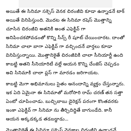
అయితే ఈ సినిమా సక్సెస్ వెనక చిరంజీవి కూడా ఉన్నాడనే టాక్
అయితే వినిపిస్తుంది. మొదట ఈ సినిమా రషెస్ మొత్తాన్ని
చూసిన చిరంజీవి అతనికి అంత ఎఫెక్టివ్ గా
అనిపించకపోవడంతో కొన్ని సీన్స్ రీ షూట్ చేయించారట. దాంతో
సినిమా చాలా బాగా ఎఫెక్టివ్ గా వచ్చిందనే వార్తలు కూడా
వినిపిస్తున్నాయి. మొత్తానికైతే చిరంజీవికి చాలా సీనియార్టీ ఉంది
కాబట్టి అతని సీనియారిటీ వల్లే ఆయన కొన్ని చేంజెస్ చెప్పడం
అవి సినిమాకి చాలా ప్లస్ గా మారడం జరిగాయట.
కాబట్టి మెగా అభిమానులు సైతం ఆనందాన్ని వ్యక్తం చేస్తున్నారు.
ఇక ఏది ఏమైనా ఈ సినిమాతో మరోసారి రామ్ చరణ్ తన సత్తా
ఏంటో చూపించాడు. బుచ్చిబాబు డైరెక్షన్ పరంగా కొంతవరకు
ఇంకా ఎఫెక్టివ్ గా సినిమా ను తీర్చిదిద్దితే బాగుండేది. కానీ
ఆయన అక్కడక్కడ తడబడ్డాడు…
మొత్తానికైతే ఈ సినిమా సక్సెస్ వెనకాల చిరంజీవి ఉన్నాడనే