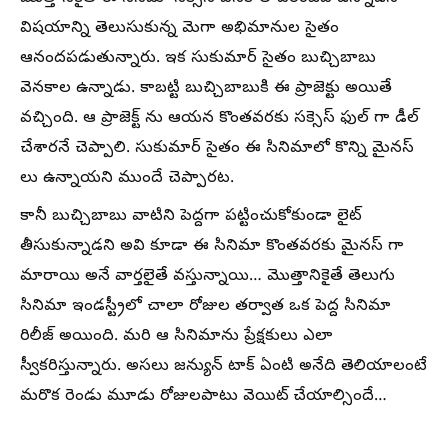
విషయాన్ని తెలుసుకున్న మెగా అభిమానుల సైతం
ఆనందపడుతున్నారు. ఇక సుకుమార్ సైతం బుచ్చిబాబు
వెనకాల ఉన్నాడు. కాబట్టి బుచ్చిబాబుకి ఈ ప్రాజెక్టు అయితే
వచ్చింది. ఆ ప్రాజెక్ట్ ను ఆయన కొంతవరకు సక్సెస్ ఫుల్ గా డీల్
చేశారనే చెప్పాలి. సుకుమార్ సైతం ఈ సినిమాలో కొన్ని మైనస్
లు ఉన్నాయని ముందే చెప్పారట.
కానీ బుచ్చిబాబు వాటిని పెద్దగా పట్టించుకోకుండా లైట్
తీసుకున్నాడని అవి కూడా ఈ సినిమా కొంతవరకు మైనస్ గా
మారాయి అనే వార్తలైతే వస్తున్నాయి… మొత్తానికైతే తెలుగు
సినిమా ఇండస్ట్రీలో చాలా రోజుల తర్వాత ఒక పెద్ద సినిమా
రిలీజ్ అయింది. మరి ఆ సినిమాను ప్రేక్షకులు ఎలా
స్వీకరిస్తున్నారు. అసలు జన్యున్ టాక్ ఏంటి అనేది తెలియాలంటే
మరొక రెండు మూడు రోజులపాటు వెయిట్ చేయాల్సిందే…