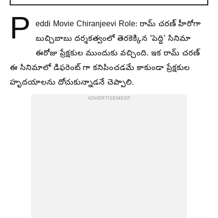
P
eddi Movie Chiranjeevi Role: రామ్ చరణ్ హీరోగా
బుచ్చిబాబు దర్శకత్వంలో తెరకెక్కిన 'పెద్ది' సినిమా
ఈరోజు ప్రేక్షకుల ముందుకు వచ్చింది. ఇక రామ్ చరణ్
ఈ సినిమాలో డిఫరెంట్ గా కనిపించడమే కాకుండా ప్రేక్షకుల
హృదయాలను దోచుకున్నాడనే చెప్పాలి.
ADVERTISEMENT