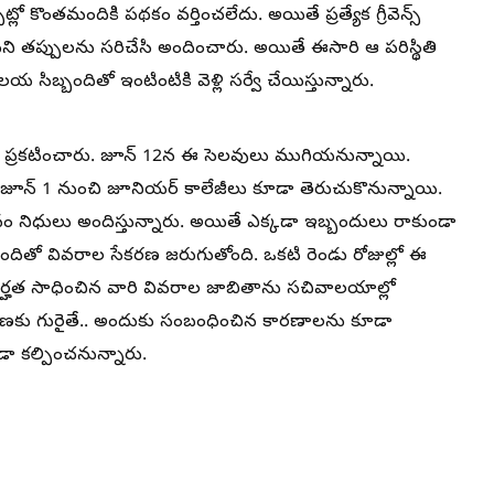
 కొంతమందికి పథకం వర్తించలేదు. అయితే ప్రత్యేక గ్రీవెన్స్
ుని తప్పులను సరిచేసి అందించారు. అయితే ఈసారి ఆ పరిస్థితి
బ్బందితో ఇంటింటికి వెళ్లి సర్వే చేయిస్తున్నారు.
వులు ప్రకటించారు. జూన్ 12న ఈ సెలవులు ముగియనున్నాయి.
పు జూన్ 1 నుంచి జూనియర్ కాలేజీలు కూడా తెరుచుకొనున్నాయి.
ం నిధులు అందిస్తున్నారు. అయితే ఎక్కడా ఇబ్బందులు రాకుండా
దితో వివరాల సేకరణ జరుగుతోంది. ఒకటి రెండు రోజుల్లో ఈ
ి అర్హత సాధించిన వారి వివరాల జాబితాను సచివాలయాల్లో
కరణకు గురైతే.. అందుకు సంబంధించిన కారణాలను కూడా
ా కల్పించనున్నారు.