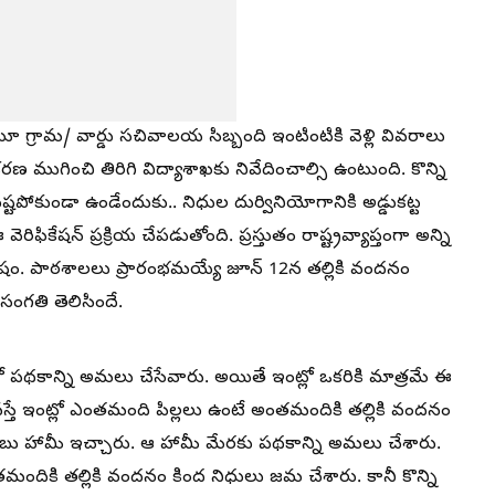
 గ్రామ/ వార్డు సచివాలయ సిబ్బంది ఇంటింటికి వెళ్లి వివరాలు
రణ ముగించి తిరిగి విద్యాశాఖకు నివేదించాల్సి ఉంటుంది. కొన్ని
్టపోకుండా ఉండేందుకు.. నిధుల దుర్వినియోగానికి అడ్డుకట్ట
ికేషన్ ప్రక్రియ చేపడుతోంది. ప్రస్తుతం రాష్ట్రవ్యాప్తంగా అన్ని
ిశేషం. పాఠశాలలు ప్రారంభమయ్యే జూన్ 12న తల్లికి వందనం
సంగతి తెలిసిందే.
ో పథకాన్ని అమలు చేసేవారు. అయితే ఇంట్లో ఒకరికి మాత్రమే ఈ
స్తే ఇంట్లో ఎంతమంది పిల్లలు ఉంటే అంతమందికి తల్లికి వందనం
బు హామీ ఇచ్చారు. ఆ హామీ మేరకు పథకాన్ని అమలు చేశారు.
ందికి తల్లికి వందనం కింద నిధులు జమ చేశారు. కానీ కొన్ని