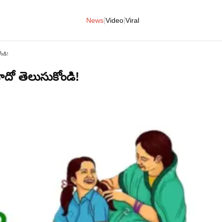
|
|
News
Video
Viral
ోండి!
కాదో తెలుసుకోండి!