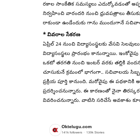
రకాల సాంకేతిక సమస్యలు ఎదుర్కోవడంతో అప్పట్లో
నిర్వహించి వారందరి నుంచి ధ్రువపత్రాలు తీసుక
రాకుండా ఉండేందుకు గాను ముందుగానే సచివాలయ సి
* వివరాల సేకరణ
ఏప్రిల్ 24 నుంచి విద్యాసంస్థలకు వేసవి సెల
విద్యాసంస్థలు ప్రారంభం కానున్నాయి. ఇంకోవై
ఒకటో తరగతి నుంచి ఇంటర్ వరకు తల్లికి వందన
చూసుకునే క్రమంలో భాగంగా.. సచివాలయ సిబ్బం
ప్రక్రియ పూర్తి కానుంది. మరోవైపు ఈ పథకానిక
ప్రదర్శించనున్నారు. ఈ కారణంతో నైనా తిరస్
వివరించనున్నారు. వాటిని సరిచేసే అవకాశం కూడ
Oktelugu.com
141k
followers
139k
Stories