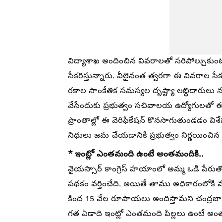
విద్యాశాఖ అందించిన వివరాలతో సరిపోల్చుకుంటూ
సేకరిస్తున్నారు. వీలైనంత త్వరగా ఈ వివరాల సేక
రకాల సాంకేతిక సమస్యల దృష్ట్యా లబ్ధిదారులు నష
వేసేందుకు ప్రభుత్వం సచివాలయ ఉద్యోగులతో ఈ వెరిఫ
ప్రాంతాల్లో ఈ వెరిఫికేషన్ కొనసాగుతుండడం వ
నిధులు జమ చేయడానికి ప్రభుత్వం నిర్ణయించిన 
* ఇంట్లో ఎంతమంది ఉంటే అంతమందికి..
వైయస్సార్ కాంగ్రెస్ హయాంలో అమ్మ ఒడి పేరుత
పథకం వర్తించేది. అయితే తాము అధికారంలోకి వ
కింద 15 వేల రూపాయలు అందిస్తామని చంద్రబా
గత ఏడాది ఇంట్లో ఎంతమంది పిల్లలు ఉంటే అంతమ