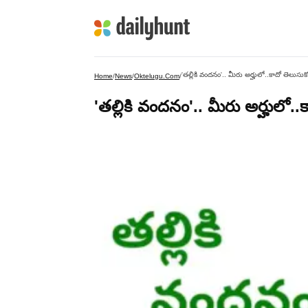
'తల్లికి వందనం'.. మీరు అర్హులో..కాదో తెలుసుక
Home
/
News
/
Oktelugu.com
/
'తల్లికి వందనం'.. మీరు అర్హులో..