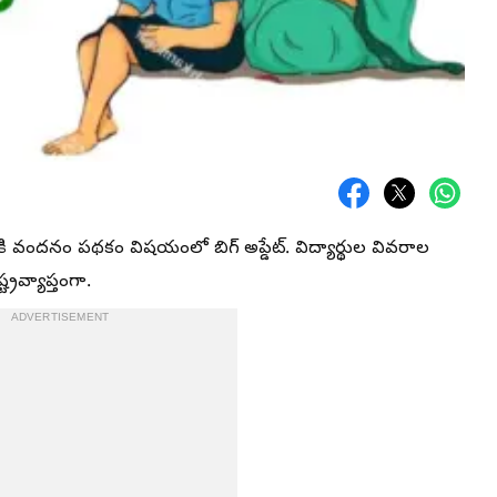
కి వందనం పథకం విషయంలో బిగ్ అప్డేట్. విద్యార్థుల వివరాల
ట్రవ్యాప్తంగా.
ADVERTISEMENT