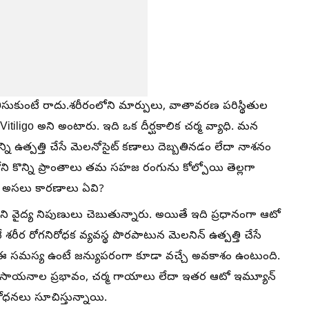
ుకుంటే రాదు.శరీరంలోని మార్పులు, వాతావరణ పరిస్థితుల
iligo అని అంటారు. ఇది ఒక దీర్ఘకాలిక చర్మ వ్యాధి. మన
యాన్ని ఉత్పత్తి చేసే మెలనోసైట్ కణాలు దెబ్బతినడం లేదా నాశనం
ని కొన్ని ప్రాంతాలు తమ సహజ రంగును కోల్పోయి తెల్లగా
ి అసలు కారణాలు ఏవి?
ని వైద్య నిపుణులు చెబుతున్నారు. అయితే ఇది ప్రధానంగా ఆటో
ీర రోగనిరోధక వ్యవస్థ పొరపాటున మెలనిన్ ఉత్పత్తి చేసే
నా ఈ సమస్య ఉంటే జన్యుపరంగా కూడా వచ్చే అవకాశం ఉంటుంది.
్ని రసాయనాల ప్రభావం, చర్మ గాయాలు లేదా ఇతర ఆటో ఇమ్యూన్
ధనలు సూచిస్తున్నాయి.