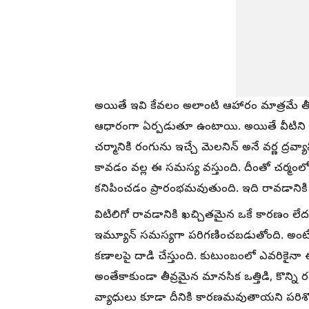
అయితే ఇవి కేవలం అలాంటి ఆహారం మాత్రమే తీస
ఆధారంగా ఏర్పడుతూ ఉంటాయి. అయితే వీటిని Vit
చర్మానికి రంగును ఇచ్చే మెలనిన్ అనే వర్ణ ద్రవ్
కావడం వల్ల ఈ సమస్య వస్తుంది. దీంతో చర్మంలో
కనిపించడం ప్రారంభమవుతుంది. ఇది రావడానిక
విటిలిగో రావడానికి ఖచ్చితమైన ఒకే కారణం లేద
ఇమ్యూన్ సమస్యగా పరిగణించబడుతోంది. అంటే శర
కణాలపై దాడి చేస్తుంది. కుటుంబంలో ఎవరికై
అంతేకాకుండా తీవ్రమైన మానసిక ఒత్తిడి, కొన
వ్యాధులు కూడా దీనికి కారణమవుతాయని పరిశో