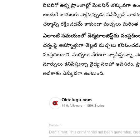
విటిలిగో ఉన్న ప్రాంతాల్లో మెలనిన్ తక్కువగా ఉ
అందుకే బయటకు వెళ్లేటప్పుడు సన్‌స్క్రీన్ వాడ
చర్మాన్ని రక్షించడమే కాకుండా మచ్చలు మరిం
ఎలాంటి సమయంలో డెర్మటాలజిస్ట్‌ను సంప్రదిం
చర్మంపై అకస్మాత్తుగా తెల్లటి మచ్చలు కనిపించడం
సంప్రదించాలి. మచ్చలు వేగంగా వ్యాపిస్తున్నా, వె
మార్పులు కనిపిస్తున్నా వైద్య సలహా అవసరం. ప్రారం
అవకాశం ఎక్కువగా ఉంటుంది.
Oktelugu.com
141k
followers
139k
Stories
Dailyhunt
Disclaimer
: This content has not been generated, cre