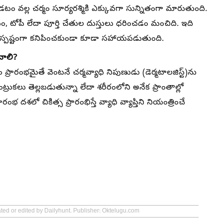
ండటం వల్ల చర్మం సూర్యరశ్మికి ఎక్కువగా సున్నితంగా మారుతుంది.
టం, టోపీ లేదా పూర్తి చేతుల దుస్తులు ధరించడం మంచిది. ఇది
త స్పష్టంగా కనిపించకుండా కూడా సహాయపడుతుంది.
చాలి?
 ప్రారంభమైతే వెంటనే చర్మవ్యాధి నిపుణుడు (డెర్మటాలజిస్ట్)ను
ంట్రుకలు తెల్లబడుతున్నా లేదా శరీరంలోని అనేక ప్రాంతాల్లో
భ దశలో చికిత్స ప్రారంభిస్తే వ్యాధి వ్యాప్తిని నియంత్రించే
ated or edited by Dailyhunt. Publisher: Oktelugu.com