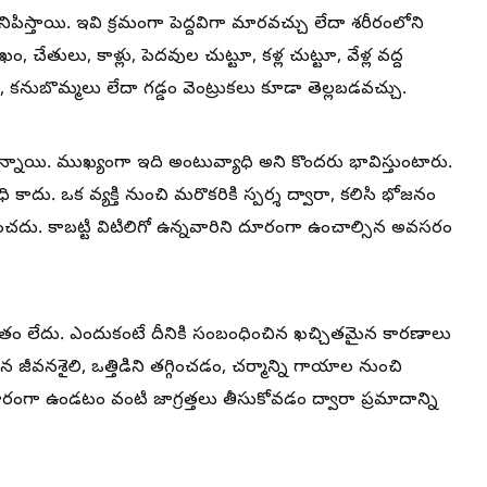
నిపిస్తాయి. ఇవి క్రమంగా పెద్దవిగా మారవచ్చు లేదా శరీరంలోని
ేతులు, కాళ్లు, పెదవుల చుట్టూ, కళ్ల చుట్టూ, వేళ్ల వద్ద
, కనుబొమ్మలు లేదా గడ్డం వెంట్రుకలు కూడా తెల్లబడవచ్చు.
నాయి. ముఖ్యంగా ఇది అంటువ్యాధి అని కొందరు భావిస్తుంటారు.
ి కాదు. ఒక వ్యక్తి నుంచి మరొకరికి స్పర్శ ద్వారా, కలిసి భోజనం
ించదు. కాబట్టి విటిలిగో ఉన్నవారిని దూరంగా ఉంచాల్సిన అవసరం
ం ప్రస్తుతం లేదు. ఎందుకంటే దీనికి సంబంధించిన ఖచ్చితమైన కారణాలు
జీవనశైలి, ఒత్తిడిని తగ్గించడం, చర్మాన్ని గాయాల నుంచి
ా ఉండటం వంటి జాగ్రత్తలు తీసుకోవడం ద్వారా ప్రమాదాన్ని