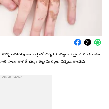
: కొన్ని ఆహారపు అలవాట్లతో చర్మ సమస్యలు వస్తాయని చెబుతూ
వాత పాలు తాగితే చర్మం తెల్ల మచ్చలు ఏర్పడుతాయని
ADVERTISEMENT