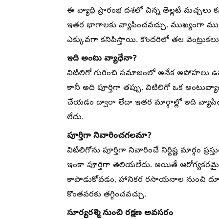
ఈ వ్యాధి ప్రారంభ దశలో చిన్న తెల్లటి మచ్చలు క
ఇతర భాగాలకు వ్యాపించవచ్చు. ముఖ్యంగా ముఖం, చ
ఎక్కువగా కనిపిస్తాయి. కొందరిలో తల వెంట్రుకలు
ఇది అంటు వ్యాధేనా?
విటిలిగో గురించి సమాజంలో అనేక అపోహలు ఉన్
కానీ అది పూర్తిగా తప్పు. విటిలిగో ఒక అంటువ్యాధ
చేయడం ద్వారా లేదా ఇతర మార్గాల్లో ఇది వ్యాప
లేదు.
పూర్తిగా నివారించగలమా?
విటిలిగోను పూర్తిగా నివారించే నిర్దిష్ట మార్గ
ఇంకా పూర్తిగా తెలియలేదు. అయితే ఆరోగ్యకరమైన 
కాపాడుకోవడం, హానికర రసాయనాల నుంచి దూరంగ
కొంతవరకు తగ్గించవచ్చు.
సూర్యరశ్మి నుంచి రక్షణ అవసరం