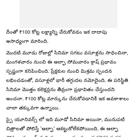
దీంతో ₹100 కోట్ల లక్ష్యాన్ని చేరుకోవడం ఇక దాదాపు
అసాధ్యంగా మారింది.
మొదటి మూడు రోజుల్లో సినిమా సగటు వసూళ్లను సాధించినా,
మంగళవారం నుంచి ఈ ఆల్ఫా సోమవారం క్రాష్ ప్రభావం
స్పష్టంగా కనిపించింది. ప్రేక్షకుల నుంచి మిశ్రమ స్పందన
లభించడంతో, వసూళ్లలో భారీ తగ్గుదల నమోదైంది. ఈ పరిస్థితి
సినిమా మొత్తం కలెక్షన్లను తీవ్రంగా ప్రభావితం చేస్తుందని
అంచనా. ₹100 కోట్ల మార్కును చేరుకోవడానికి ఇక అవకాశాలు
చాలా తక్కువగా ఉన్నాయి.
స్పై యూనివర్స్ లో ఇది మూడో సినిమా అయినా, మునుపటి
చిత్రాలతో పోలిస్తే 'ఆల్ఫా' ఆకట్టుకోలేకపోయింది. ఈ ఆల్ఫా