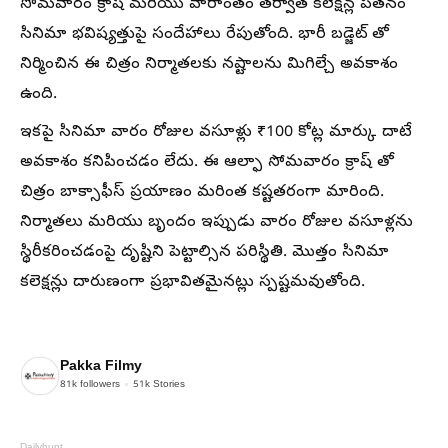
సోమవారం క్రాష్ మరియు వారాంతం తర్వాత కలెక్షన్ల పతనం
సినిమా భవిష్యత్తుపై సందేహాలు రేపుతోంది. భారీ బడ్జెట్ తో
నిర్మించిన ఈ చిత్రం నిర్మాతలకు నష్టాలను మిగిల్చే అవకాశం
ఉంది.
ఇకపై సినిమా వారం రోజుల వసూళ్లు ₹100 కోట్ల మార్కు దాటే
అవకాశం కనిపించడం లేదు. ఈ ఆల్ఫా సోమవారం క్రాష్ తో
చిత్రం బాక్సాఫీస్ ప్రయాణం మరింత కష్టతరంగా మారింది.
నిర్మాతలు మరియు బృందం ఇప్పుడు వారం రోజుల వసూళ్లను
స్థిరీకరించడంపై దృష్టిని పెట్టాల్సిన పరిస్థితి. మొత్తం సినిమా
కలెక్షన్లు దారుణంగా ప్రభావితమైనట్లు స్పష్టమవుతోంది.
Pakka Filmy
81k
followers
51k
Stories