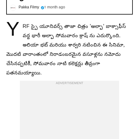
Pakka Filmy
1 month ago
Y
RF స్పై యూనివర్స్ తాజా చిత్రం 'ఆల్ఫా' బాక్సాఫీస్
వద్ద భారీ ఆల్ఫా సోమవారం క్రాష్ ను ఎదుర్కొంది.
అలియా భట్ మరియు శార్వరి నటించిన ఈ సినిమా,
మొదటి వారాంతంలో నిరాడంబరమైన వసూళ్లను నమోదు
చేసినప్పటికీ, సోమవారం నాటి కలెక్షన్లు తీవ్రంగా
పతనమయ్యాయి.
ADVERTISEMENT