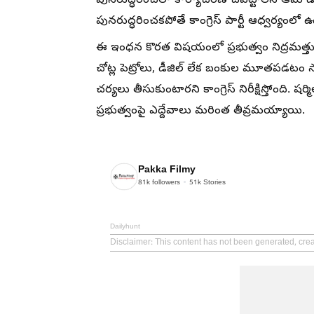
పునరుద్ధరించేలా కార్యాచరణ చేపట్టాలని ఆమె 
పునరుద్ధరించకపోతే కాంగ్రెస్ పార్టీ ఆధ్వర్యంల
ఈ ఇంధన కొరత విషయంలో ప్రభుత్వం నిద్రమత్తును 
చోట్ల పెట్రోలు, డీజిల్ లేక బంకుల మూతపడట
చర్యలు తీసుకుంటారని కాంగ్రెస్ నిరీక్షిస్తోంది.
ప్రభుత్వంపై ఎద్దేవాలు మరింత తీవ్రమయ్యాయి.
Pakka Filmy
81k
followers
51k
Stories
Dailyhunt
Disclaimer
: This content has not been generated, cre