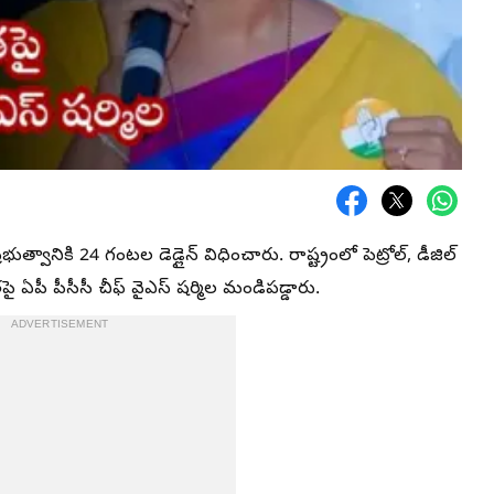
ుత్వానికి 24 గంటల డెడ్లైన్ విధించారు. రాష్ట్రంలో పెట్రోల్, డీజిల్
ై ఏపీ పీసీసీ చీఫ్ వైఎస్ షర్మిల మండిపడ్డారు.
ADVERTISEMENT