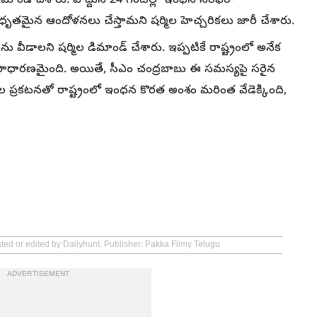
డిమాండ్ చేశారు. పొద్దున 24 గంటల్లో ఇంధన సరఫరా
ో ఉధృతమైన ఆందోళనలు చేస్తామని షర్మిల హెచ్చరికలు జారీ చేశారు.
వీడాలని షర్మిల డిమాండ్ చేశారు. ఇప్పటికే రాష్ట్రంలో అనేక
ం సాధారణమైంది. అయితే, సీఎం చంద్రబాబు ఈ సమస్యపై సరైన
 షర్మిల ప్రకటనతో రాష్ట్రంలో ఇంధన కొరత అంశం మరింత వేడెక్కింది,
ated or edited by Dailyhunt. Publisher: Pakka Filmy Telugu
ADVERTISEMENT