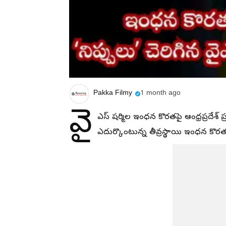
Pakka Filmy
1 month ago
వై
ఎస్ షర్మిల ఇంధన కొరతపై ఆంధ్రప్రదేశ్ ప్రభ
ఎదుర్కొంటున్న తీవ్రస్థాయి ఇంధన కొరతప