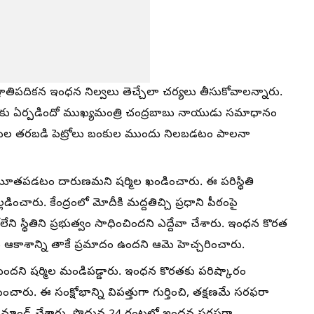
ిపదికన ఇంధన నిల్వలు తెచ్చేలా చర్యలు తీసుకోవాలన్నారు.
దుకు ఏర్పడిందో ముఖ్యమంత్రి చంద్రబాబు నాయుడు సమాధానం
గంటల తరబడి పెట్రోలు బంకుల ముందు నిలబడటం పాలనా
 మూతపడటం దారుణమని షర్మిల ఖండించారు. ఈ పరిస్థితి
డించారు. కేంద్రంలో మోదీకి మద్దతిచ్చి ప్రధాని పీఠంపై
్చుకోలేని స్థితిని ప్రభుత్వం సాధించిందని ఎద్దేవా చేశారు. ఇంధన కొరత
లు ఆకాశాన్ని తాకే ప్రమాదం ఉందని ఆమె హెచ్చరించారు.
ుందని షర్మిల మండిపడ్డారు. ఇంధన కొరతకు పరిష్కారం
ంచారు. ఈ సంక్షోభాన్ని విపత్తుగా గుర్తించి, తక్షణమే సరఫరా