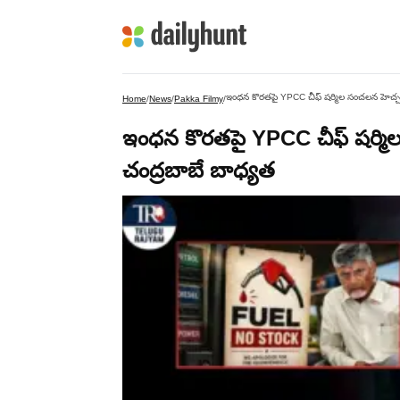
ఇంధన కొరతపై YPCC చీఫ్ షర్మిల సంచలన హెచ్చర
Home
/
News
/
Pakka Filmy
/
ఇంధన కొరతపై YPCC చీఫ్ షర్మి
చంద్రబాబే బాధ్యత