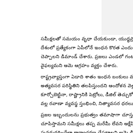
సమీక్షలతో సమయం వృధా చేయకుండా, యుద్ధప్రాత
దేశంలో ప్రత్యేకంగా ఏపీలోనే ఇంధన కొరత ఎం
చెప్పాలని డిమాండ్ చేశారు. ప్రజలు ఎండలో 
వైఫల్యమని ఆమె ఆగ్రహం వ్యక్తం చేశారు.
రాష్ట్రవ్యాప్తంగా ఏడాది శాతం ఇంధన బంకులు
అత్యవసర పరిస్థితిని తలపిస్తుందని ఆందోళన వెల్ల
కూర్చోబెట్టినా, రాష్ట్రానికి పెట్రోలు, డీజిల్ తెచ
వల్ల రవాణా వ్యవస్థ స్తంభించి, నిత్యావసర ధర
ప్రజల ఇబ్బందులను ప్రభుత్వం తమాషాగా చూస్త
చూపిస్తామని సమీక్షలు తప్ప మరేమీ లేవని ఆక్షేపి