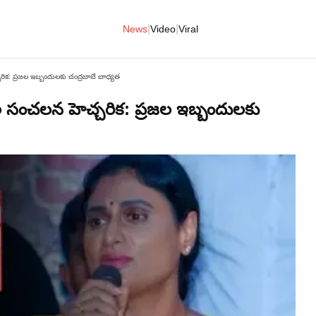
|
|
News
Video
Viral
ిక: ప్రజల ఇబ్బందులకు చంద్రబాబే బాధ్యత
ల సంచలన హెచ్చరిక: ప్రజల ఇబ్బందులకు