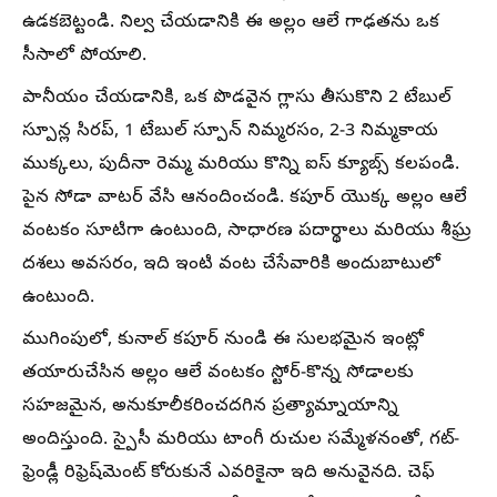
ఉడకబెట్టండి. నిల్వ చేయడానికి ఈ అల్లం ఆలే గాఢతను ఒక
సీసాలో పోయాలి.
పానీయం చేయడానికి, ఒక పొడవైన గ్లాసు తీసుకొని 2 టేబుల్
స్పూన్ల సిరప్, 1 టేబుల్ స్పూన్ నిమ్మరసం, 2-3 నిమ్మకాయ
ముక్కలు, పుదీనా రెమ్మ మరియు కొన్ని ఐస్ క్యూబ్స్ కలపండి.
పైన సోడా వాటర్ వేసి ఆనందించండి. కపూర్ యొక్క అల్లం ఆలే
వంటకం సూటిగా ఉంటుంది, సాధారణ పదార్థాలు మరియు శీఘ్ర
దశలు అవసరం, ఇది ఇంటి వంట చేసేవారికి అందుబాటులో
ఉంటుంది.
ముగింపులో, కునాల్ కపూర్ నుండి ఈ సులభమైన ఇంట్లో
తయారుచేసిన అల్లం ఆలే వంటకం స్టోర్-కొన్న సోడాలకు
సహజమైన, అనుకూలీకరించదగిన ప్రత్యామ్నాయాన్ని
అందిస్తుంది. స్పైసీ మరియు టాంగీ రుచుల సమ్మేళనంతో, గట్-
ఫ్రెండ్లీ రిఫ్రెష్‌మెంట్ కోరుకునే ఎవరికైనా ఇది అనువైనది. చెఫ్