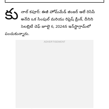
కు
నాల్ కపూర్: ఈజీ హోమ్‌మేడ్ జింజర్ ఆలే రెసిపీ
అనేది ఒక సింపుల్ మరియు రిఫ్రెష్ డ్రింక్, దీనిని
సెలబ్రిటీ చెఫ్ జూలై 6, 2024న ఇన్‌స్టాగ్రామ్‌లో
పంచుకున్నారు.
ADVERTISEMENT