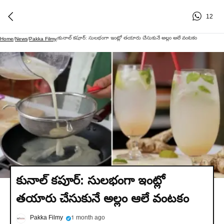
12
కునాల్ కపూర్: సులభంగా ఇంట్లో తయారు చేసుకునే అల్లం ఆలే వంటకం
Home
/
News
/
Pakka Filmy
/
కునాల్ కపూర్: సులభంగా ఇంట్లో
తయారు చేసుకునే అల్లం ఆలే వంటకం
Pakka Filmy
1 month ago