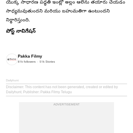
యొక్క సాధారణ పద్ధతి ఇంట్లో అల్లం ఆలేను తయారు చేయడం
సాధ్యమవుతుందని మరియు బహుమతిగా ఉంటుందని
నిర్ధారిస్తుంది.
పోస్ట్ నావిగేషన్
Pakka Filmy
81k
followers
51k
Stories
Dailyhunt
Disclaimer
: This content has not been generated, created or edited by
Dailyhunt. Publisher: Pakka Filmy Telugu
ADVERTISEMENT