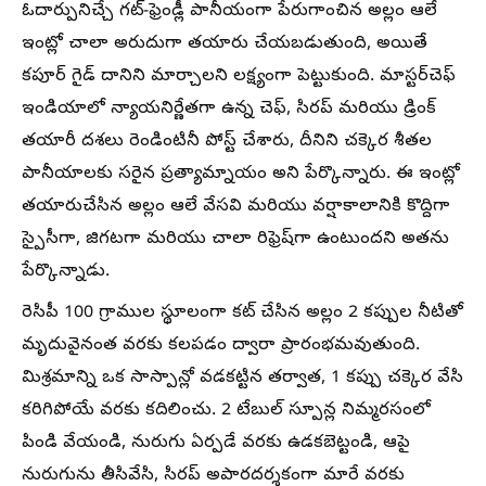
ఓదార్పునిచ్చే గట్-ఫ్రెండ్లీ పానీయంగా పేరుగాంచిన అల్లం ఆలే
ఇంట్లో చాలా అరుదుగా తయారు చేయబడుతుంది, అయితే
కపూర్ గైడ్ దానిని మార్చాలని లక్ష్యంగా పెట్టుకుంది. మాస్టర్‌చెఫ్
ఇండియాలో న్యాయనిర్ణేతగా ఉన్న చెఫ్, సిరప్ మరియు డ్రింక్
తయారీ దశలు రెండింటినీ పోస్ట్ చేశారు, దీనిని చక్కెర శీతల
పానీయాలకు సరైన ప్రత్యామ్నాయం అని పేర్కొన్నారు. ఈ ఇంట్లో
తయారుచేసిన అల్లం ఆలే వేసవి మరియు వర్షాకాలానికి కొద్దిగా
స్పైసీగా, జిగటగా మరియు చాలా రిఫ్రెష్‌గా ఉంటుందని అతను
పేర్కొన్నాడు.
రెసిపీ 100 గ్రాముల స్థూలంగా కట్ చేసిన అల్లం 2 కప్పుల నీటితో
మృదువైనంత వరకు కలపడం ద్వారా ప్రారంభమవుతుంది.
మిశ్రమాన్ని ఒక సాస్పాన్లో వడకట్టిన తర్వాత, 1 కప్పు చక్కెర వేసి
కరిగిపోయే వరకు కదిలించు. 2 టేబుల్ స్పూన్ల నిమ్మరసంలో
పిండి వేయండి, నురుగు ఏర్పడే వరకు ఉడకబెట్టండి, ఆపై
నురుగును తీసివేసి, సిరప్ అపారదర్శకంగా మారే వరకు