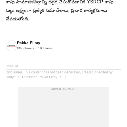
కాపు సామాజికవర్గాన్ని దగ్గర చేసుకోవడానికి YSRCP కాపు
ఓట్లు లక్ష్యంగా ప్రత్యేక సమావేశాలు, ప్రచార కార్యక్రమాలు
చేపడుతోంది.
Pakka Filmy
81k
followers
51k
Stories
Dailyhunt
Disclaimer
: This content has not been generated, created or edited by
Dailyhunt. Publisher: Pakka Filmy Telugu
ADVERTISEMENT