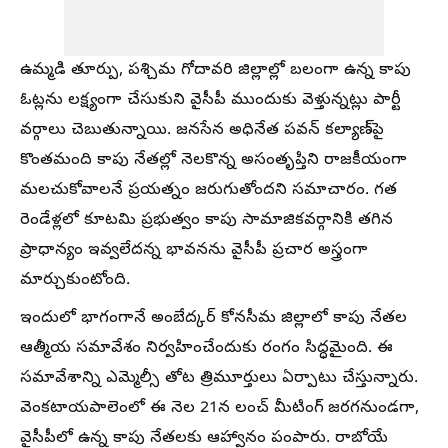
ఉమ్మడి తూర్పు, పశ్చిమ గోదావరి జిల్లాల్లో బలంగా ఉన్న కాపు
ఓట్లను లక్ష్యంగా చేసుకుని వైసీపీ ముందుకు వెళ్తున్నట్లు పార్టీ
వర్గాలు చెబుతున్నాయి. జనసేన అధినేత పవన్ కల్యాణ్‌పై
కొంతమంది కాపు నేతల్లో నెలకొన్న అసంతృప్తిని రాజకీయంగా
మలచుకోవాలనే ప్రయత్నం జరుగుతోందని సమాచారం. గత
రెండేళ్లలో కూటమి ప్రభుత్వం కాపు సామాజికవర్గానికి తగిన
ప్రాధాన్యం ఇవ్వలేదన్న భావనను వైసీపీ ప్రచార అస్త్రంగా
మార్చుకుంటోంది.
ఇందులో భాగంగానే అంబేద్కర్ కోనసీమ జిల్లాలో కాపు నేతల
ఆత్మీయ సమావేశం నిర్వహించేందుకు రంగం సిద్ధమైంది. ఈ
సమావేశాన్ని ఎమ్మెల్సీ తోట త్రిమూర్తులు ఏర్పాటు చేస్తున్నారు.
వెంకటాయపాలెంలో ఈ నెల 21న లంచ్ మీటింగ్ జరగనుండగా,
వైసీపీలో ఉన్న కాపు నేతలకు ఆహ్వానం పంపారు. రాబోయే