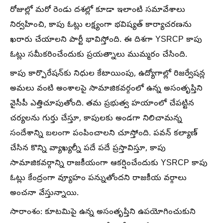
రోజుల్లో మరో రెండు దశల్లో కూడా ఇలాంటి సమావేశాలు
నిర్వహించి, కాపు ఓట్లు లక్ష్యంగా భవిష్యత్ కార్యాచరణను
ఖరారు చేయాలని పార్టీ భావిస్తోంది. ఈ దిశగా YSRCP కాపు
ఓట్లు సమీకరించేందుకు ప్రయత్నాలు ముమ్మరం చేసింది.
కాపు కార్పొరేషన్‌కు నిధుల కేటాయింపు, ఉద్యోగాల్లో రిజర్వేషన్ల
అమలు వంటి అంశాలపై సామాజికవర్గంలో ఉన్న అసంతృప్తిని
వైసీపీ ఎత్తిచూపుతోంది. తమ ప్రభుత్వ హయాంలో చేపట్టిన
చర్యలను గుర్తు చేస్తూ, కాపులకు అండగా నిలిచామన్న
సందేశాన్ని బలంగా పంపించాలని చూస్తోంది. పవన్ కల్యాణ్
చేసిన కొన్ని వ్యాఖ్యల్నీ పదే పదే ప్రస్తావిస్తూ, కాపు
సామాజికవర్గాన్ని రాజకీయంగా ఆకర్షించేందుకు YSRCP కాపు
ఓట్లు కేంద్రంగా వ్యూహం పన్నుతోందని రాజకీయ వర్గాలు
అంచనా వేస్తున్నాయి.
సారాంశం: కూటమిపై ఉన్న అసంతృప్తిని ఉపయోగించుకుని