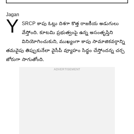
Jagan
Y
SRCP కాపు ఓట్లు దిశగా కొత్త రాజకీయ అడుగులు
వేస్తోంది. కూటమి ప్రభుత్వంపై ఉన్న అసంతృప్తిని
వినియోగించుకుని, ముఖ్యంగా కాపు సామాజికవర్గాన్ని
తమవైపు తిప్పుకునేలా వైసీపీ వ్యూహం సిద్ధం చేస్తోందన్న చర్చ
జోరుగా సాగుతోంది.
ADVERTISEMENT