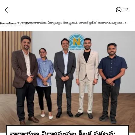
12
నారాయణ విద్యాసంస్థల కీలక ప్రకటన: గూగుల్ క్లౌడ్‌తో అవగాహన ఒప్పందం.. !
Home
/
News
/
PVRNEWS
/
నారాయణ విద్యాసంస్థల కీలక ప్రకటన: