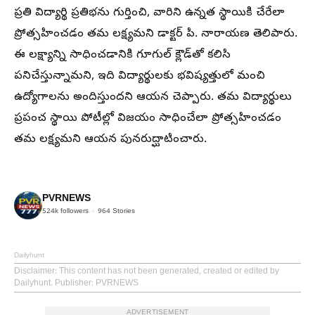
ప్రతి విద్యార్థి ప్రతిభను గుర్తించి, వారిని ఉన్నత స్థాయికి చేరేలా
ప్రోత్సహించడం తమ లక్ష్యమని డాక్టర్ పి. నారాయణ తెలిపారు.
ఈ లక్ష్యాన్ని సాధించడానికి గూగుల్ క్లౌడ్‌తో కలిసి
పనిచేస్తున్నామని, ఇది విద్యార్థులకు భవిష్యత్తులో మంచి
ఉద్యోగాలను అందిస్తుందని ఆయన చెప్పారు. తమ విద్యార్థులు
ప్రపంచ స్థాయి పోటీల్లో విజయం సాధించేలా ప్రోత్సహించడం
తమ లక్ష్యమని ఆయన పునరుద్ఘాటించారు.
PVRNEWS
524k
followers
964
Stories
Dailyhunt
Disclaimer
: This content has not been generated, created or edited by
Dailyhunt. Publisher: PVRNEWS
ADVERTISEMENT