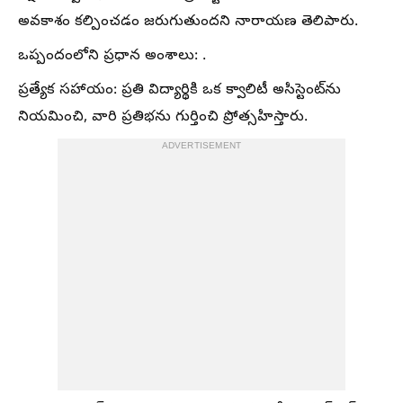
అవకాశం కల్పించడం జరుగుతుందని నారాయణ తెలిపారు.
ఒప్పందంలోని ప్రధాన అంశాలు: .
ప్రత్యేక సహాయం: ప్రతి విద్యార్థికి ఒక క్వాలిటీ అసిస్టెంట్‌ను
నియమించి, వారి ప్రతిభను గుర్తించి ప్రోత్సహిస్తారు.
ADVERTISEMENT