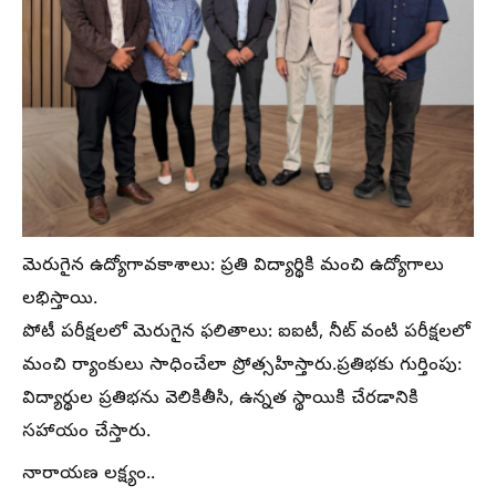
మెరుగైన ఉద్యోగావకాశాలు: ప్రతి విద్యార్థికి మంచి ఉద్యోగాలు
లభిస్తాయి.
పోటీ పరీక్షలలో మెరుగైన ఫలితాలు: ఐఐటీ, నీట్ వంటి పరీక్షలలో
మంచి ర్యాంకులు సాధించేలా ప్రోత్సహిస్తారు.ప్రతిభకు గుర్తింపు:
విద్యార్థుల ప్రతిభను వెలికితీసి, ఉన్నత స్థాయికి చేరడానికి
సహాయం చేస్తారు.
నారాయణ లక్ష్యం..