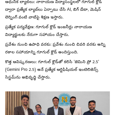
ఆధునిక ల్యాబ్‌లు: నారాయణ విద్యాసంస్థలలో గూగుల్ క్లౌడ్
ద్వారా ప్రత్యేక ల్యాబ్‌లు ఏర్పాటు చేసి AI, బిగ్ డేటా, మెషిన్
లెర్నింగ్ వంటి వాటిపై శిక్షణ ఇస్తారు.
ప్రత్యేక పర్యవేక్షణ: గూగుల్ క్లౌడ్ ఇంజనీర్లు నారాయణ
విద్యార్థులకు నేరుగా సహాయం చేస్తారు.
ప్రవేశం నుంచి ఉపాధి వరకు: ప్రవేశం నుంచి చివరి వరకు అన్ని
రకాల సహాయాన్ని గూగుల్ క్లౌడ్ అందిస్తుంది.
కొత్త ఆవిష్కరణలు: గూగుల్ క్లౌడ్‌తో కలిసి 'జెమిని ప్రో 2.5'
(Gemini Pro 2.5) అనే ప్రత్యేక ఆర్టిఫిషియల్ ఇంటెలిజెన్స్
సిస్టమ్‌ను అభివృద్ధి చేస్తారు.