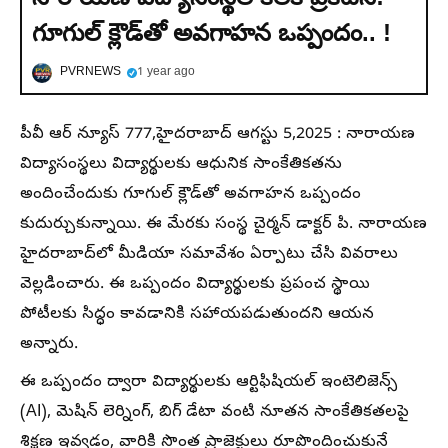
గూగుల్ క్లౌడ్‌తో అవగాహన ఒప్పందం.. !
PVRNEWS
1 year ago
పీవీ ఆర్ న్యూస్ 777,హైదరాబాద్ ఆగస్టు 5,2025 : నారాయణ
విద్యాసంస్థలు విద్యార్థులకు ఆధునిక సాంకేతికతను
అందించేందుకు గూగుల్ క్లౌడ్‌తో అవగాహన ఒప్పందం
కుదుర్చుకున్నాయి. ఈ మేరకు సంస్థ చైర్మన్ డాక్టర్ పి. నారాయణ
హైదరాబాద్‌లో మీడియా సమావేశం ఏర్పాటు చేసి వివరాలు
వెల్లడించారు. ఈ ఒప్పందం విద్యార్థులకు ప్రపంచ స్థాయి
పోటీలకు సిద్ధం కావడానికి సహాయపడుతుందని ఆయన
అన్నారు.
ఈ ఒప్పందం ద్వారా విద్యార్థులకు ఆర్టిఫిషియల్ ఇంటెలిజెన్స్
(AI), మెషిన్ లెర్నింగ్, బిగ్ డేటా వంటి నూతన సాంకేతికతలపై
శిక్షణ ఇవ్వడం, వారికి సొంత ప్రాజెక్టులు రూపొందించుకునే