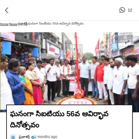
12
ప్రజాశక్తి
ఘనంగా సిఐటియు 56వ ఆవిర్భావ దినోత్సవం
Home
/
News
/
/
ఘనంగా సిఐటియు 56వ ఆవిర్భావ
దినోత్సవం
ప్రజాశక్తి
2 months ago