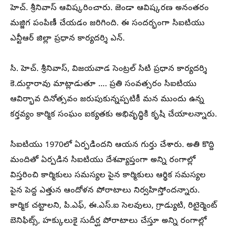
హెచ్. శ్రీనివాస్ ఆవిష్కరించారు. జెండా ఆవిష్కరణ అనంతరం
మజ్జిగ పంపిణీ చేయడం జరిగింది. ఈ సందర్భంగా సిఐటియు
ఎన్టీఆర్ జిల్లా ప్రధాన కార్యదర్శి ఎన్.
సి. హెచ్. శ్రీనివాస్, విజయవాడ సెంట్రల్ సిటి ప్రధాన కార్యదర్శి
కె.దుర్గారావు మాట్లాడుతూ …. ప్రతి సంవత్సరం సిఐటియు
ఆవిర్భావ దినోత్సవం జరుపుకున్నప్పటికీ మన ముందు ఉన్న
కర్తవ్యం కార్మిక సంఘం ఐక్యతకు అభివృద్ధికి కృషి చేయాలన్నారు.
సిఐటియు 1970లో ఏర్పడిందని ఆయన గుర్తు చేశారు. అతి కొద్ది
మందితో ఏర్పడిన సిఐటియు దేశవ్యాప్తంగా అన్ని రంగాల్లో
విస్తరించి కార్మికులు సమస్యల పైన కార్మికులు ఆర్థిక సమస్యల
పైన పెద్ద ఎత్తున ఆందోళన పోరాటాలు నిర్వహిస్తోందన్నారు.
కార్మిక చట్టాలని, పి.ఎఫ్, ఈ.ఎస్.ఐ సెలవులు, గ్రాడ్యుటి, రిటైర్మెంట్
బెనిఫిట్స్, హక్కులుకై సుదీర్ఘ పోరాటాలు చేస్తూ అన్ని రంగాల్లో