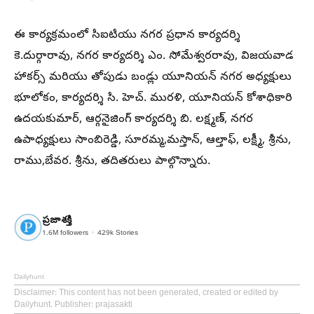
ఈ కార్యక్రమంలో సిఐటియు నగర ప్రధాన కార్యదర్శి
కె.దుర్గారావు, నగర కార్యదర్శి ఎం. సోమేశ్వరరావు, విజయవాడ
హాకర్స్ మరియు తోపుడు బండ్లు యూనియన్ నగర అధ్యక్షులు
భూలోకం, కార్యదర్శి సి. హెచ్. మురళి, యూనియన్ కోశాధికారి
ఉదయకుమార్, ఆర్గనైజింగ్ కార్యదర్శి బి. లక్ష్మణ్, నగర
ఉపాధ్యక్షులు సాంబిరెడ్డి, సూరమ్మ,మస్తాన్, ఆల్తాఫ్, లక్ష్మీ, శ్రీను,
రాము,బేవర. శ్రీను, తదితరులు పాల్గొన్నారు.
ప్రజాశక్తి
1.6M
followers
429k
Stories
Dailyhunt
Disclaimer
: This content has not been generated, created or edited by
Dailyhunt. Publisher: prajasakti