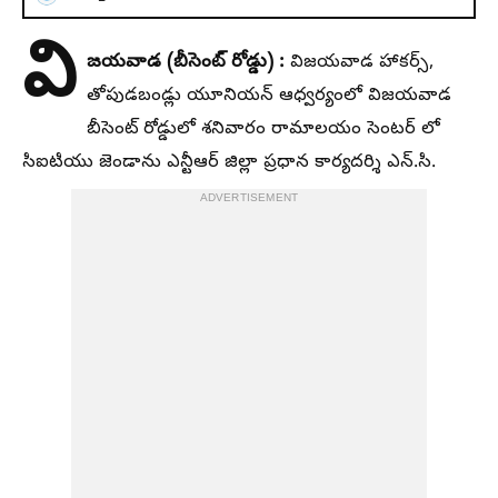
వి
జయవాడ (బీసెంట్ రోడ్డు) :
విజయవాడ హాకర్స్,
తోపుడబండ్లు యూనియన్ ఆధ్వర్యంలో విజయవాడ
బీసెంట్ రోడ్డులో శనివారం రామాలయం సెంటర్ లో
సిఐటియు జెండాను ఎన్టీఆర్ జిల్లా ప్రధాన కార్యదర్శి ఎన్.సి.
ADVERTISEMENT