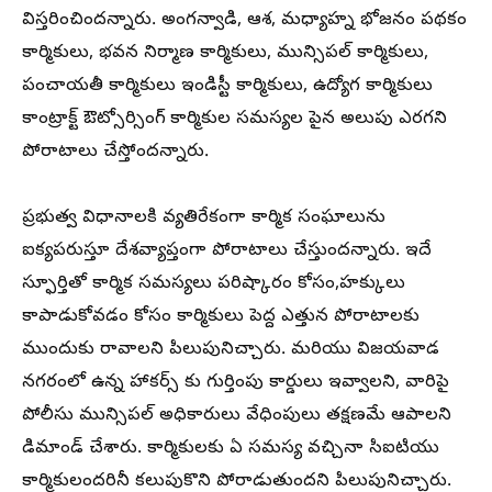
విస్తరించిందన్నారు. అంగన్వాడి, ఆశ, మధ్యాహ్న భోజనం పథకం
కార్మికులు, భవన నిర్మాణ కార్మికులు, మున్సిపల్ కార్మికులు,
పంచాయతీ కార్మికులు ఇండిస్టీ కార్మికులు, ఉద్యోగ కార్మికులు
కాంట్రాక్ట్ ఔట్సోర్సింగ్ కార్మికుల సమస్యల పైన అలుపు ఎరగని
పోరాటాలు చేస్తోందన్నారు.
ప్రభుత్వ విధానాలకి వ్యతిరేకంగా కార్మిక సంఘాలును
ఐక్యపరుస్తూ దేశవ్యాప్తంగా పోరాటాలు చేస్తుందన్నారు. ఇదే
స్ఫూర్తితో కార్మిక సమస్యలు పరిష్కారం కోసం,హక్కులు
కాపాడుకోవడం కోసం కార్మికులు పెద్ద ఎత్తున పోరాటాలకు
ముందుకు రావాలని పిలుపునిచ్చారు. మరియు విజయవాడ
నగరంలో ఉన్న హాకర్స్ కు గుర్తింపు కార్డులు ఇవ్వాలని, వారిపై
పోలీసు మున్సిపల్ అధికారులు వేధింపులు తక్షణమే ఆపాలని
డిమాండ్ చేశారు. కార్మికులకు ఏ సమస్య వచ్చినా సిఐటియు
కార్మికులందరినీ కలుపుకొని పోరాడుతుందని పిలుపునిచ్చారు.