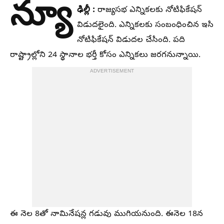
న్యూ
ఢిల్లీ :
రాజ్యసభ ఎన్నికలకు నోటిఫికేషన్‌
విడుదలైంది. ఎన్నికలకు సంబంధించిన ఇసి
నోటిఫికేషన్‌ విడుదల చేసింది. పది
రాష్ట్రాల్లోని 24 స్థానాల భర్తీ కోసం ఎన్నికలు జరగనున్నాయి.
ADVERTISEMENT
ఈ నెల 8తో నామినేషన్ల గడువు ముగియనుంది. ఈనెల 18న