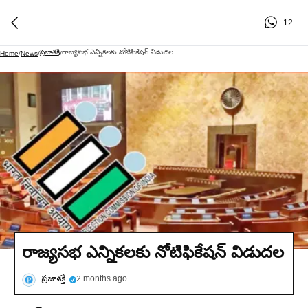
12
ప్రజాశక్తి
రాజ్యసభ ఎన్నికలకు నోటిఫికేషన్‌ విడుదల
Home
/
News
/
/
రాజ్యసభ ఎన్నికలకు నోటిఫికేషన్‌ విడుదల
ప్రజాశక్తి
2 months ago