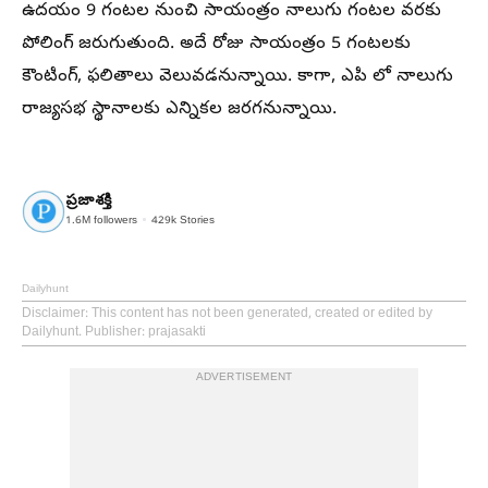
ఉదయం 9 గంటల నుంచి సాయంత్రం నాలుగు గంటల వరకు
పోలింగ్‌ జరుగుతుంది. అదే రోజు సాయంత్రం 5 గంటలకు
కౌంటింగ్‌, ఫలితాలు వెలువడనున్నాయి. కాగా, ఎపి లో నాలుగు
రాజ్యసభ స్థానాలకు ఎన్నికల జరగనున్నాయి.
ప్రజాశక్తి
1.6M
followers
429k
Stories
Dailyhunt
Disclaimer
: This content has not been generated, created or edited by
Dailyhunt. Publisher: prajasakti
ADVERTISEMENT