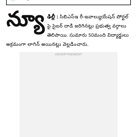
న్యూ
ఢిల్లీ :
సిబిఎస్ఇ రీ-ఇవాల్యుయేషన్ పోర్టల్
పై సైబర్ దాడి జరిగినట్లు ప్రభుత్వ వర్గాలు
తెలిపాయి. సుమారు 50మంది విద్యార్థులు
అక్రమంగా లాగిన్ అయినట్లు వెల్లడించారు.
ADVERTISEMENT