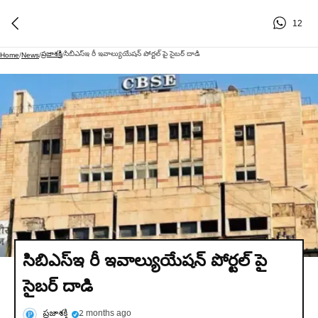
12
ప్రజాశక్తి
సిబిఎస్ఇ రీ ఇవాల్యుయేషన్ పోర్టల్ పై సైబర్ దాడి
Home
/
News
/
/
సిబిఎస్ఇ రీ ఇవాల్యుయేషన్ పోర్టల్ పై
సైబర్ దాడి
ప్రజాశక్తి
2 months ago