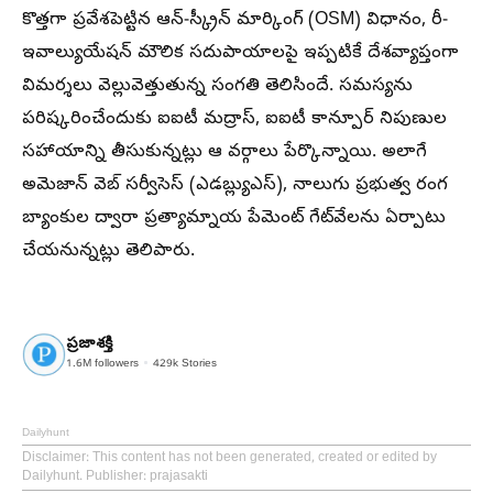
కొత్తగా ప్రవేశపెట్టిన ఆన్-స్క్రీన్ మార్కింగ్ (OSM) విధానం, రీ-
ఇవాల్యుయేషన్ మౌలిక సదుపాయాలపై ఇప్పటికే దేశవ్యాప్తంగా
విమర్శలు వెల్లువెత్తుతున్న సంగతి తెలిసిందే. సమస్యను
పరిష్కరించేందుకు ఐఐటీ మద్రాస్, ఐఐటీ కాన్పూర్ నిపుణుల
సహాయాన్ని తీసుకున్నట్లు ఆ వర్గాలు పేర్కొన్నాయి. అలాగే
అమెజాన్ వెబ్ సర్వీసెస్ (ఎడబ్ల్యుఎస్), నాలుగు ప్రభుత్వ రంగ
బ్యాంకుల ద్వారా ప్రత్యామ్నాయ పేమెంట్ గేట్‌వేలను ఏర్పాటు
చేయనున్నట్లు తెలిపారు.
ప్రజాశక్తి
1.6M
followers
429k
Stories
Dailyhunt
Disclaimer
: This content has not been generated, created or edited by
Dailyhunt. Publisher: prajasakti