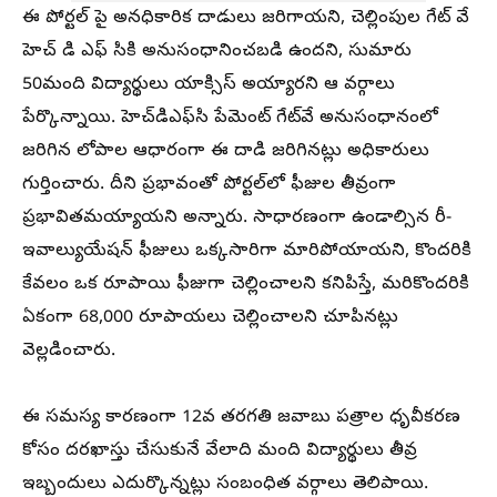
ఈ పోర్టల్ పై అనధికారిక దాడులు జరిగాయని, చెల్లింపుల గేట్ వే
హెచ్ డి ఎఫ్ సికి అనుసంధానించబడి ఉందని, సుమారు
50మంది విద్యార్థులు యాక్సిస్ అయ్యారని ఆ వర్గాలు
పేర్కొన్నాయి. హెచ్‌డిఎఫ్‌సి పేమెంట్ గేట్‌వే అనుసంధానంలో
జరిగిన లోపాల ఆధారంగా ఈ దాడి జరిగినట్లు అధికారులు
గుర్తించారు. దీని ప్రభావంతో పోర్టల్‌లో ఫీజుల తీవ్రంగా
ప్రభావితమయ్యాయని అన్నారు. సాధారణంగా ఉండాల్సిన రీ-
ఇవాల్యుయేషన్ ఫీజులు ఒక్కసారిగా మారిపోయాయని, కొందరికి
కేవలం ఒక రూపాయి ఫీజుగా చెల్లించాలని కనిపిస్తే, మరికొందరికి
ఏకంగా 68,000 రూపాయలు చెల్లించాలని చూపినట్లు
వెల్లడించారు.
ఈ సమస్య కారణంగా 12వ తరగతి జవాబు పత్రాల ధృవీకరణ
కోసం దరఖాస్తు చేసుకునే వేలాది మంది విద్యార్థులు తీవ్ర
ఇబ్బందులు ఎదుర్కొన్నట్లు సంబంధిత వర్గాలు తెలిపాయి.