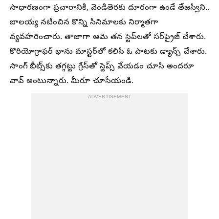
సాధారణంగా ప్రచారానికి, వెండితెరకు దూరంగా ఉండే తేజస్విని..
బాలయ్య నటించిన కొన్ని సినిమాలకు నిర్మాతగా
వ్యవహరించారు. తాజాగా ఆమె తన స్టెప్‌లతో సర్‌ప్రైజ్‌ చేశారు.
కొరియోగ్రాఫర్ భాను మాస్టర్‌తో కలిసి ఓ పాటకు డ్యాన్స్ చేశారు.
సాంగ్‌ బీట్స్‌కు తగ్గట్టు గ్రేస్‌తో స్టెప్స్ వేయడం చూసి అందరూ
వావ్‌ అంటున్నారు. మీరూ చూసేయండి.
ADVERTISEMENT