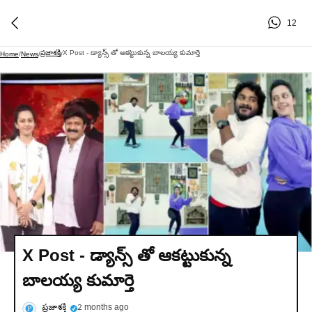
12
ప్రజాశక్తి
X Post - డ్యాన్స్ తో ఆకట్టుకున్న బాలయ్య కుమార్తె
Home
/
News
/
/
X Post - డ్యాన్స్ తో ఆకట్టుకున్న
బాలయ్య కుమార్తె
ప్రజాశక్తి
2 months ago