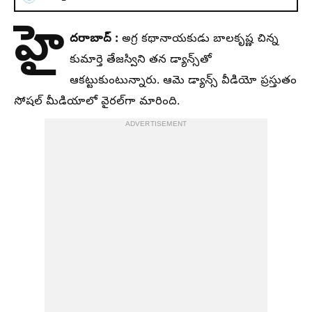
హై
దరాబాద్ :
అగ్ర కథానాయకుడు బాలకృష్ణ చిన్న
కుమార్తె తేజస్విని తన డ్యాన్స్‌తో
ఆకట్టుకుంటున్నారు. ఆమె డ్యాన్స్ వీడియో ప్రస్తుతం
సోషల్‌ మీడియాలో వైరల్‌గా మారింది.
ADVERTISEMENT