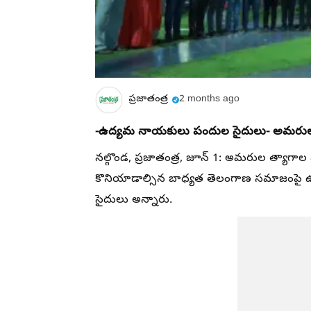
ప్రజాతంత్ర
2 months ago
-ఉద్యమ నాయకులు పందుల సైదులు
- అమరుల 
నల్గొండ, ప్రజాతంత్ర, జూన్ 1: అమరుల త్యాగాల 
కొనియాడాల్సిన బాధ్యత తెలంగాణ సమాజంపై ఉంద
సైదులు అన్నారు.