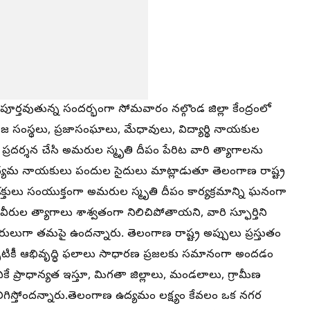
పూర్తవుతున్న సందర్భంగా సోమవారం నల్గొండ జిల్లా కేంద్రంలో
ంస్థలు, ప్రజాసంఘాలు, మేధావులు, విద్యార్థి నాయకుల
 ప్రదర్శన చేసి అమరుల స్మృతి దీపం పేరిట వారి త్యాగాలను
ద్యమ నాయకులు పందుల సైదులు మాట్లాడుతూ తెలంగాణ రాష్ట్ర
క్తులు సంయుక్తంగా అమరుల స్మృతి దీపం కార్యక్రమాన్ని ఘనంగా
రుల త్యాగాలు శాశ్వతంగా నిలిచిపోతాయని, వారి స్ఫూర్తిని
లుగా తమపై ఉందన్నారు. తెలంగాణ రాష్ట్ర అప్పులు ప్రస్తుతం
్పటికీ ఆభివృద్ధి ఫలాలు సాధారణ ప్రజలకు సమానంగా అందడం
ికే ప్రాధాన్యత ఇస్తూ, మిగతా జిల్లాలు, మండలాలు, గ్రామీణ
న కలిగిస్తోందన్నారు.తెలంగాణ ఉద్యమం లక్ష్యం కేవలం ఒక నగర