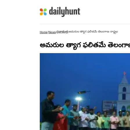
ప్రజాతంత్ర
అమరుల త్యాగ ఫలితమే తెలంగాణ రాష్ట్రం
Home
/
News
/
/
అమరుల త్యాగ ఫలితమే తెలంగాణ 