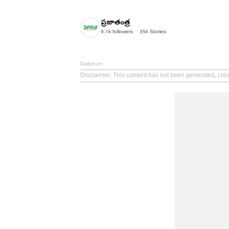
ప్రజాతంత్ర
9.1k
followers
35k
Stories
Dailyhunt
Disclaimer
: This content has not been generated, cre