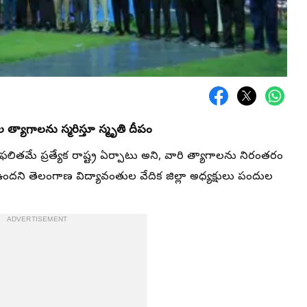
త్యాగాలను స్మరిస్తూ స్మృతి దీపం
ఫలితమే ప్రత్యేక రాష్ట్ర ఏర్పాటు అని, వారి త్యాగాలను నిరంతరం
ని తెలంగాణ విద్యావంతుల వేదిక జిల్లా అధ్యక్షులు పందుల
ADVERTISEMENT