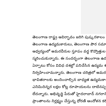
తెలంగాణ రాష్ట్ర ఆవిర్భావం జరిగి పుష్కరకాలం 
తెలంగాణ ఉద్యమకారులు, తెలంగాణ పౌర సమాజ స
ఆధ్వర్యంలో అమరవీరుల స్తూపం వద్ద కొవ్వొత్తుల
స్మరించుకున్నారు. ఈ సందర్భంగా తెలంగాణ ఉ
ఏర్పాటు కోసం వివిధ దశల్లో పనిచేసిన ఉద్యమ శ
నిర్వహించామన్నారు. తెలంగాణ చరిత్రలో అమరవీ
భావితరాలకు అందించాల్సిన బాధ్యత ఉద్యమకారు
ఎనిమిదిన్నర లక్షల కోట్ల రూపాయలను దాటినప
లేదన్నారు. అభివృద్ధి పేరుతో హైదరాబాద్ నగరాన
ప్రాంతాలను నిర్లక్ష్యం చేస్తున్న ధోరణి ఆందోళ