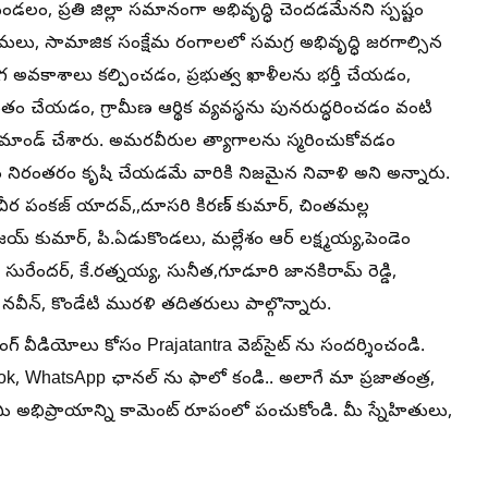
తి మండలం, ప్రతి జిల్లా సమానంగా అభివృద్ధి చెందడమేనని స్పష్టం
శ్రమలు, సామాజిక సంక్షేమ రంగాలలో సమగ్ర అభివృద్ధి జరగాల్సిన
అవకాశాలు కల్పించడం, ప్రభుత్వ ఖాళీలను భర్తీ చేయడం,
ేతం చేయడం, గ్రామీణ ఆర్థిక వ్యవస్థను పునరుద్ధరించడం వంటి
ని డిమాండ్ చేశారు. అమరవీరుల త్యాగాలను స్మరించుకోవడం
 నిరంతరం కృషి చేయడమే వారికి నిజమైన నివాళి అని అన్నారు.
,చీర పంకజ్ యాదవ్,,దూసరి కిరణ్ కుమార్, చింతమల్ల
య్ కుమార్, పి.ఏడుకొండలు, మల్లేశం ఆర్ లక్ష్మయ్య,పెండెం
 సురేందర్, కే.రత్నయ్య, సునీత,గూడూరి జానకిరామ్ రెడ్డి,
నవీన్, కొండేటి మురళి తదితరులు పాల్గొన్నారు.
ింగ్ వీడియోలు కోసం Prajatantra వెబ్‌సైట్ ను సందర్శించండి.
ook, WhatsApp ఛానల్ ను ఫాలో కండి.. అలాగే మా ప్రజాతంత్ర,
 మీ అభిప్రాయాన్ని కామెంట్ రూపంలో పంచుకోండి. మీ స్నేహితులు,