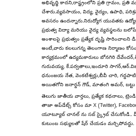
అభివృద్ధి కాదని,రాష్ట్రంలోని ప్రతి గ్రామం, ప్ర
చేశారు.వ్యవసాయం, విద్య, వైద్యం, ఉపాధి, పరి
అవసరం ఉందన్నారు.నిరుద్యోగ యువతకు ఉద్యోగ 
ప్రభుత్వ విద్యా మరియు వైద్య వ్యవస్థలను బలోప
అంశాలపై ప్రభుత్వం ప్రత్యేక దృష్టి సారించాల
అంటే,వారు కలలుగన్న తెలంగాణ నిర్మాణం కోసం
కార్యక్రమంలో ఉద్యమకారులు బోనగిరి దేవేందర్
గురువయ్య, కే.పర్వతాలు,ఇందూరి సాగర్,ఆర్.విజ
ధనుంజయ నేత, వెంకటేశ్వర్లు,బీవీ చారి, గద్దపాటి
అయితగోని జనార్దన్ గౌడ్, మాతంగి అమర్, బట్టు 
తెలుగు జాతీయ వార్తలు, ప్రత్యేక కథనాలు, ట్రెండ
తాజా అప్‌డేట్స్ కోసం మా X (Twitter), Faceb
యూట్యూబ్ చానల్ ను సబ్ స్క్రైబ్ చేసుకోండి..
కుటుంబ సభ్యులతో షేర్ చేయడం మర్చిపోవద్దు.