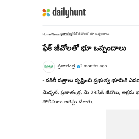
ప్రజాతంత్ర
ఫేక్ జీవోలతో భూ ఒప్పందాలు
Home
/
News
/
/
ఫేక్ జీవోలతో భూ ఒప్పందాలు
ప్రజాతంత్ర
2 months ago
- నకిలీ పత్రాలు సృష్టించి ప్రభుత్వ భూమికి ఎస
మేడ్చల్, ప్రజాతంత్ర, మే 29:ఫేక్ జీవోలు, అక్
పోలీసులు అరెస్టు చేశారు.