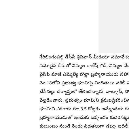
శేరిలింగంపల్లి డీసీపీ శ్రీనివాస్ మీడియా సమావేశ
నమోదైన కేసులో నిమ్మల రాజేష్ గౌడ్, నిమ్మల వ
వైసీపీ మాజీ ఎమ్మెల్యే బొల్లా బ్రహ్మనాయుడు సహ
నెం.18లోని ప్రభుత్వ భూమిపై నిందితులు నకిలీ
చేసినట్లు దర్యాప్తులో తేలిందన్నారు. వాట్సాప్,
వెల్లడించారు. ప్రభుత్వం భూమిని క్రమబద్ధీకరిం
భూమిని ఎకరాకు రూ.3.5 కోట్లకు అమ్మేందుకు కుట
బ్రహ్మనాయుడుతో ఇందుకు ఒప్పందం కుదిరినట్ల
కుటుంబం నుండి రెండు విడతలుగా డబ్బు బదిలీ 