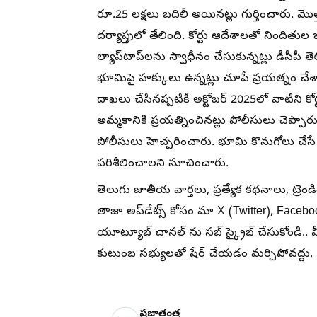
రూ.25 లక్షలు బదిలీ అయినట్లు గుర్తించారు. మొ
దర్యాప్తులో తేలింది. కోర్టు ఆదేశాలతో నిందితుల ఇ
ల్యాప్‌టాప్‌లను స్వాధీనం చేసుకున్నట్లు డీసీపీ
భూమిపై హక్కులు ఉన్నట్లు చూపే ప్రయత్నం చేశా
దాఖలు చేసినప్పటికీ అక్టోబర్ 2025లో వాటిని క
అమ్మకానికి ప్రయత్నించినట్లు పోలీసులు చెప్పారు
పోలీసులు హెచ్చరించారు. భూమి కొనుగోలు చేసే ము
పరిశీలించాలని సూచించారు.
తెలుగు జాతీయ వార్తలు, ప్రత్యేక కథనాలు, ట్రెండ
తాజా అప్‌డేట్స్ కోసం మా X (Twitter), Faceb
యూట్యూబ్ చానల్ ను సబ్ స్క్రైబ్ చేసుకోండి..
కుటుంబ సభ్యులతో షేర్ చేయడం మర్చిపోవద్దు.
ప్రజాతంత్ర