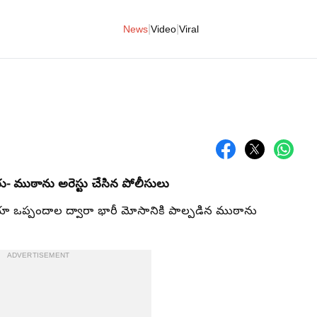
|
|
News
Video
Viral
రు
- ముఠాను అరెస్టు చేసిన పోలీసులు
రమ భూ ఒప్పందాల ద్వారా భారీ మోసానికి పాల్పడిన ముఠాను
ADVERTISEMENT