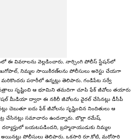
ంలో ఈ వివరాలను వెల్లడించారు. నార్సింగి పోలీస్ స్టేషన్‌లో
ేణుగోపాల్, నిమ్మల సాయికిరణ్‌లను పోలీసులు అరెస్టు చేయగా
ా మరికొందరు పరారీలో ఉన్నట్లు తెలిపారు. గండిపేట సర్వే
 పత్రాలు సృష్టించి ఆ భూమిని తమదిగా చూపి ఫేక్ జీవోలు తయారు
 సోషల్ మీడియా ద్వారా ఈ నకిలీ జీవోలను వైరల్ చేసినట్లు డీసీపీ
చినట్లు చెబుతూ ఐదు ఫేక్ జీవోలను సృష్టించిన నిందితులు ఆ
్ర చేసినట్లు సమాచారం ఉందన్నారు. బొల్లా రమేష్,
ు దర్యాప్తులో బయటపడిందని, బ్రహ్మనాయుడుకు నిమ్మల
అయినట్లు పోలీసులు తెలిపారు. ఒకసారి రూ.కోటి, మరోసారి