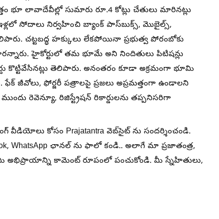
త్తం భూ లావాదేవీల్లో సుమారు రూ.4 కోట్లు చేతులు మారినట్లు
ళ్లలో సోదాలు నిర్వహించి బ్యాంక్ పాస్‌బుక్స్, మొబైల్స్,
 తెలిపారు. చట్టబద్ధ హక్కులు లేకపోయినా ప్రభుత్వ పోరంబోకు
రన్నారు. హైకోర్టులో తమ భూమే అని నిందితులు పిటిషన్లు
ోర్టు కొట్టివేసినట్లు తెలిపారు. అనంతరం కూడా అక్రమంగా భూమి
. ఫేక్ జీవోలు, ఫోర్జరీ పత్రాలపై ప్రజలు అప్రమత్తంగా ఉండాలని
ందు రెవెన్యూ, రిజిస్ట్రేషన్ రికార్డులను తప్పనిసరిగా
ింగ్ వీడియోలు కోసం Prajatantra వెబ్‌సైట్ ను సందర్శించండి.
ook, WhatsApp ఛానల్ ను ఫాలో కండి.. అలాగే మా ప్రజాతంత్ర,
 మీ అభిప్రాయాన్ని కామెంట్ రూపంలో పంచుకోండి. మీ స్నేహితులు,