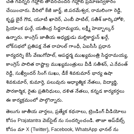
చేత గవర్నర్‌ గెహ్లాట్‌ తావర్‌చందర్‌ గెహ్లాట్‌ ప్రమాణస్వీకారం
చేయించారు. వీరిలో కేజీ జార్జ్, జి.పరమేశ్వర, రామలింగా రెడ్డి,
కృష్ణ బైరే గౌడ, యూటీ ఖాదెర్‌, ఎంబీ పాటిల్‌, సతీశ్‌ జార్కిహోళి,
ప్రియాంక ఘర్గే, యతీంద్ర సిద్ధరామ్యయ, లక్ష్మీ హెబ్బాల్కర్‌
ఉన్నారు. కాంగ్రెస్‌ జాతీయ అధ్యక్షుడు మల్లికార్జున్‌ ఖర్గే,
లోక్‌సభలో ప్రతిపక్ష నేత రాహుల్‌ గాంధీ, ఏఐసీసీ ప్రధాన
కార్యదర్శి కేసీ వేణుగోపాల్‌, ఆపద్ధర్మ ముఖ్యమంత్రి సిద్ధరామయ్య,
కాంగ్రెస్‌ పాలిత రాష్టాల్ర ముఖ్యమంత్రులు వీడీ సతీశన్‌, ఎ.రేవంత్‌
రెడ్డి, సుఖ్వీందర్‌ సింగ్‌ సుఖు, డీకే శివకుమార్‌ భార్య ఉషా
శివకుమార్‌, కుమార్తె, పలువురు ఆధ్యాత్మిక నేతలు, విద్యార్థి,
పౌరకార్మిక, రైతు ప్రతినిధులు, దళిత నేతలు, కన్నడ కార్యకర్తలు
ఈ కార్యక్రమంలో పాల్గొన్నారు.
తెలుగు జాతీయ వార్తలు, ప్రత్యేక కథనాలు, ట్రెండింగ్ వీడియోలు
కోసం Prajatantra వెబ్‌సైట్ ను సందర్శించండి. తాజా అప్‌డేట్స్
కోసం మా X (Twitter), Facebook, WhatsApp ఛానల్ ను