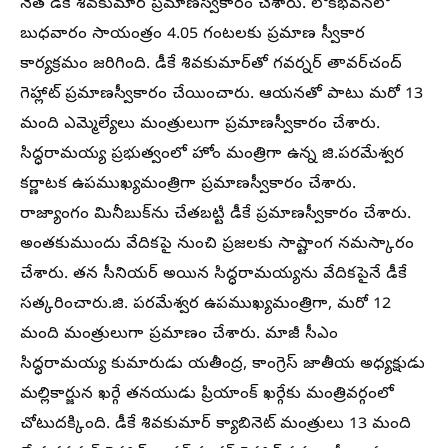
నేత డీకే శివకుమార్‌ ప్రమాణస్వీకారం చేశారు. లోక్‌భవన్‌లో
బుధవారం సాయంత్రం 4.05 గంటలకు ప్రమాణ స్వీకార
కార్యక్రమం జరిగింది. డీకే శివకుమార్‌తో గవర్నర్‌ తావర్‌చంద్‌
గెహ్లాట్‌ ప్రమాణస్వీకారం చేయించారు. ఆయనతో పాటు మరో 13
మంది ఎమ్మెల్యేలు మంత్రులుగా ప్రమాణస్వీకారం చేశారు.
సిద్ధరామయ్య ప్రభుత్వంలో హోం మంత్రిగా ఉన్న జి.పరమేశ్వర
కర్ణాటక ఉపముఖ్యమంత్రిగా ప్రమాణస్వీకారం చేశారు.
రాజ్యాంగం మినీబుక్‌ను చేతబట్టి డీకే ప్రమాణస్వీకారం చేశారు.
అంతకుముందు వేదికపై నుంచి ప్రజలకు సాష్టాంగ నమస్కారం
చేశారు. తన సీనియర్‌ అయిన సిద్ధరామయ్యను వేదికపైనే డీకే
సత్కరించారు.జి. పరమేశ్వర ఉపముఖ్యమంత్రిగా, మరో 12
మంది మంత్రులుగా ప్రమాణం చేశారు. మాజీ సీఎం
సిద్ధరామయ్య కుమారుడు యతీంద్ర, కాంగ్రెస్‌ జాతీయ అధ్యక్షుడు
మల్లికార్జున ఖర్గే తనయుడు ప్రియాంక్‌ ఖర్గేకు మంత్రివర్గంలో
చోటుదక్కింది. డీకే శివకుమార్‌ క్యాబినెట్‌ మంత్రులు 13 మంది