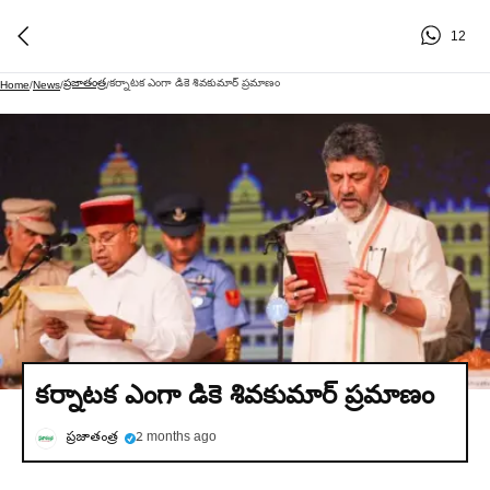
12
ప్రజాతంత్ర
కర్నాటక ఎంగా డికె శివకుమార్‌ ప్రమాణం
Home
/
News
/
/
కర్నాటక ఎంగా డికె శివకుమార్‌ ప్రమాణం
ప్రజాతంత్ర
2 months ago