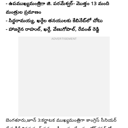
- ఉపముఖ్యమంత్రిగా జి. పరమేశ్వర్‌
- మొత్తం 13 మంది
మంత్రుల ప్రమాణం
- సిద్దరామయ్య, ఖర్గేల తనయులకు కేబినేట్‌లో చోటు
- హాజరైన రాహుల్‌, ఖర్గే, వేణుగోపాల్‌, రేవంత్‌ రెడ్డి
ADVERTISEMENT
బెంగళూరు,జూన్‌ 3:కర్ణాటక ముఖ్యమంత్రిగా కాంగ్రెస్‌ సీనియర్‌