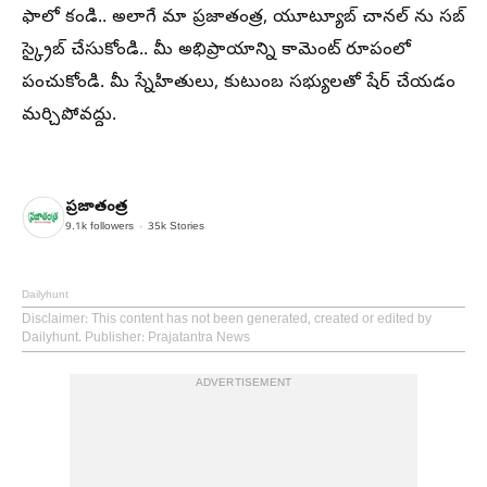
ఫాలో కండి.. అలాగే మా ప్రజాతంత్ర, యూట్యూబ్ చానల్ ను సబ్
స్క్రైబ్ చేసుకోండి.. మీ అభిప్రాయాన్ని కామెంట్ రూపంలో
పంచుకోండి. మీ స్నేహితులు, కుటుంబ సభ్యులతో షేర్ చేయడం
మర్చిపోవద్దు.
ప్రజాతంత్ర
9.1k
followers
35k
Stories
Dailyhunt
Disclaimer
: This content has not been generated, created or edited by
Dailyhunt. Publisher: Prajatantra News
ADVERTISEMENT