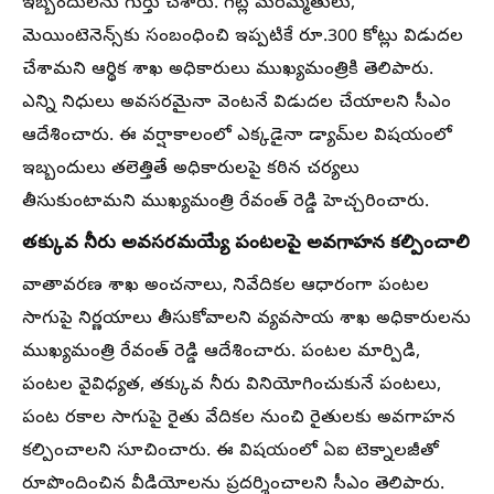
ఇబ్బందులను గుర్తు చేశారు. గేట్ల మరమ్మతులు,
మెయింటెనెన్స్‌కు సంబంధించి ఇప్పటికే రూ.300 కోట్లు విడుదల
చేశామని ఆర్థిక శాఖ అధికారులు ముఖ్యమంత్రికి తెలిపారు.
ఎన్ని నిధులు అవసరమైనా వెంటనే విడుదల చేయాలని సీఎం
ఆదేశించారు. ఈ వర్షాకాలంలో ఎక్కడైనా డ్యామ్‌ల విషయంలో
ఇబ్బందులు తలెత్తితే అధికారులపై కఠిన చర్యలు
తీసుకుంటామని ముఖ్యమంత్రి రేవంత్ రెడ్డి హెచ్చరించారు.
తక్కువ నీరు అవసరమయ్యే పంటలపై అవగాహన కల్పించాలి
వాతావరణ శాఖ అంచనాలు, నివేదికల ఆధారంగా పంటల
సాగుపై నిర్ణయాలు తీసుకోవాలని వ్యవసాయ శాఖ అధికారులను
ముఖ్యమంత్రి రేవంత్ రెడ్డి ఆదేశించారు. పంటల మార్పిడి,
పంటల వైవిధ్యత, తక్కువ నీరు వినియోగించుకునే పంటలు,
పంట రకాల సాగుపై రైతు వేదికల నుంచి రైతులకు అవగాహన
కల్పించాలని సూచించారు. ఈ విషయంలో ఏఐ టెక్నాలజీతో
రూపొందించిన వీడియోలను ప్రదర్శించాలని సీఎం తెలిపారు.