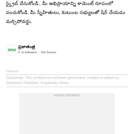
స్క్రైబ్ చేసుకోండి.. మీ అభిప్రాయాన్ని కామెంట్ రూపంలో
పంచుకోండి. మీ స్నేహితులు, కుటుంబ సభ్యులతో షేర్ చేయడం
మర్చిపోవద్దు.
ప్రజాతంత్ర
9.1k
followers
35k
Stories
Dailyhunt
Disclaimer
: This content has not been generated, created or edited by
Dailyhunt. Publisher: Prajatantra News
ADVERTISEMENT