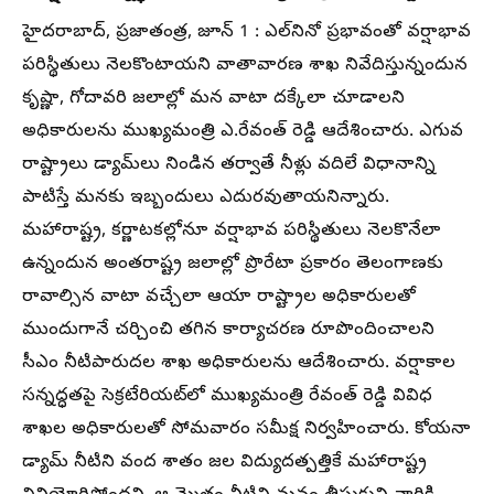
హైదరాబాద్, ప్రజాతంత్ర, జూన్ 1 : ఎల్‌నినో ప్రభావంతో వర్షాభావ
పరిస్థితులు నెలకొంటాయని వాతావారణ శాఖ నివేదిస్తున్నందున
కృష్ణా, గోదావరి జలాల్లో మన వాటా దక్కేలా చూడాలని
అధికారులను ముఖ్యమంత్రి ఎ.రేవంత్ రెడ్డి ఆదేశించారు. ఎగువ
రాష్ట్రాలు డ్యామ్‌లు నిండిన తర్వాతే నీళ్లు వదిలే విధానాన్ని
పాటిస్తే మనకు ఇబ్బందులు ఎదురవుతాయనిన్నారు.
మహారాష్ట్ర, కర్ణాటకల్లోనూ వర్షాభావ పరిస్థితులు నెలకొనేలా
ఉన్నందున అంతరాష్ట్ర జలాల్లో ప్రొరేటా ప్రకారం తెలంగాణకు
రావాల్సిన వాటా వచ్చేలా ఆయా రాష్ట్రాల అధికారులతో
ముందుగానే చర్చించి తగిన కార్యాచరణ రూపొందించాలని
సీఎం నీటిపారుదల శాఖ అధికారులను ఆదేశించారు. వర్షాకాల
సన్నద్ధతపై సెక్రటేరియట్‌లో ముఖ్యమంత్రి రేవంత్ రెడ్డి వివిధ
శాఖల అధికారులతో సోమవారం సమీక్ష నిర్వహించారు. కోయనా
డ్యామ్ నీటిని వంద శాతం జల విద్యుదత్పత్తికే మహారాష్ట్ర