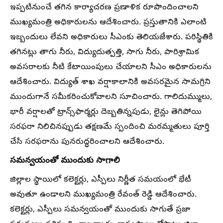
ఇప్పటినుంచే తగిన కార్యాచరణ ప్రణాళిక రూపొందించాలని
ముఖ్యమంత్రి అధికారులను ఆదేశించారు. ప్రస్తుతానికి ఎలాంటి
ఇబ్బందులు లేవని అధికారులు సీఎంకు తెలియజేశారు. పరిస్థితికి
తగినట్లు తాగు నీరు, విద్యుదుత్పత్తి, సాగు నీరు, పారిశ్రామిక
అవసరాలకు నీటి కేటాయింపులు చేయాలని సీఎం అధికారులను
ఆదేశించారు. విద్యుత్ శాఖ వర్షాకాలానికి అవసరమైన సామగ్రిని
ముందుగానే సమీకరించుకోవాలని సూచించారు. గాలిదుమ్ములు,
భారీ వర్షాలతో ట్రాన్స్‌ఫార్మర్లు దెబ్బతిన్నపుడు, లైన్లు తెగిపోయి
సరఫరా నిలిచినప్పుడు తక్షణమే స్పందించి మరమ్మతులు పూర్తి
చేసి సరఫరాను పునరుద్ధరించాలని ఆదేశించారు.
సమన్వయంతో ముందుకు సాగాలి
జిల్లాల స్థాయిలో కలెక్టర్లు, ఎస్పీలు నిర్ణీత సమయంలో భేటీ
అవుతూ ఉండాలని ముఖ్యమంత్రి రేవంత్ రెడ్డి ఆదేశించారు.
కలెక్టర్లు, ఎస్పీలు సమన్వయంతో ముందుకు సాగుతే ప్రజా