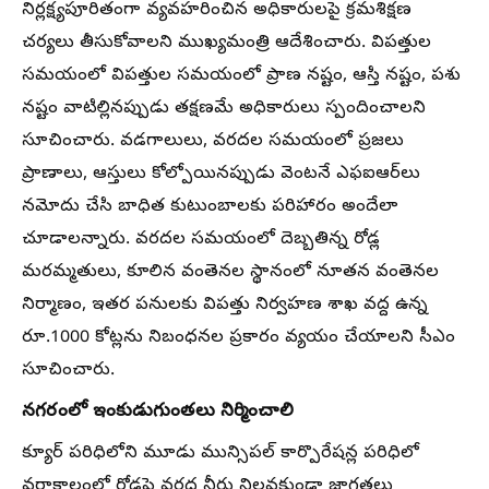
నిర్లక్ష్యపూరితంగా వ్యవహరించిన అధికారులపై క్రమశిక్షణ
చర్యలు తీసుకోవాలని ముఖ్యమంత్రి ఆదేశించారు. విపత్తుల
సమయంలో విపత్తుల సమయంలో ప్రాణ నష్టం, ఆస్తి నష్టం, పశు
నష్టం వాటిల్లినప్పుడు తక్షణమే అధికారులు స్పందించాలని
సూచించారు. వడగాలులు, వరదల సమయంలో ప్రజలు
ప్రాణాలు, ఆస్తులు కోల్పోయినప్పుడు వెంటనే ఎఫఐఆర్‌లు
నమోదు చేసి బాధిత కుటుంబాలకు పరిహారం అందేలా
చూడాలన్నారు. వరదల సమయంలో దెబ్బతిన్న రోడ్ల
మరమ్మతులు, కూలిన వంతెనల స్థానంలో నూతన వంతెనల
నిర్మాణం, ఇతర పనులకు విపత్తు నిర్వహణ శాఖ వద్ద ఉన్న
రూ.1000 కోట్లను నిబంధనల ప్రకారం వ్యయం చేయాలని సీఎం
సూచించారు.
నగరంలో ఇంకుడుగుంతలు నిర్మించాలి
క్యూర్ పరిధిలోని మూడు మున్సిపల్ కార్పొరేషన్ల పరిధిలో
వర్షాకాలంలో రోడ్లపై వరద నీరు నిలవకుండా జాగ్రత్తలు