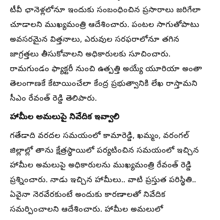
టీవీ ఛానెళ్లలోనూ ఇందుకు సంబంధించిన ప్రసారాలు జరిగేలా
చూడాలని ముఖ్యమంత్రి ఆదేశించారు. పంటల సాగుతోపాటు
అవసరమైన విత్తనాలు, ఎరువుల సరఫరాలోనూ తగిన
జాగ్రత్తలు తీసుకోవాలని అధికారులకు సూచించారు.
రామగుండం ఫ్యాక్టరీ నుంచి ఉత్పత్తి అయ్యే యూరియా అంతా
తెలంగాణకే కేటాయించేలా కేంద్ర ప్రభుత్వానికి లేఖ రాస్తామని
సీఎం రేవంత్ రెడ్డి తెలిపారు.
హామీల అమలుపై నివేదిక ఇవ్వాలి
గతేడాది వరదల సమయంలో కామారెడ్డి, ఖమ్మం, వరంగల్
జిల్లాల్లో తాను క్షేత్రస్థాయిలో పర్యటించిన సమయంలో ఇచ్చిన
హామీల అమలుపై అధికారులను ముఖ్యమంత్రి రేవంత్ రెడ్డి
ప్రశ్నించారు. నాడు ఇచ్చిన హామీలు.. వాటి ప్రస్తుత పరిస్థితి..
ఏవైనా నెరవేరకుంటే అందుకు కారణాలతో నివేదిక
సమర్పించాలని ఆదేశించారు. హామీల అమలులో