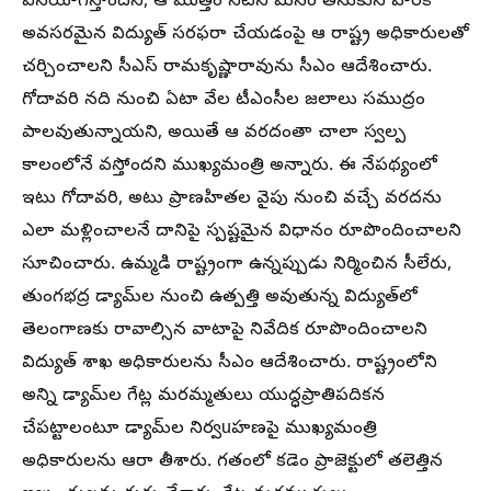
వినియోగిస్తోందని, ఆ మొత్తం నీటిని మనం తీసుకుని వారికి
అవసరమైన విద్యుత్ సరఫరా చేయడంపై ఆ రాష్ట్ర అధికారులతో
చర్చించాలని సీఎస్ రామకృష్ణారావును సీఎం ఆదేశించారు.
గోదావరి నది నుంచి ఏటా వేల టీఎంసీల జలాలు సముద్రం
పాలవుతున్నాయని, అయితే ఆ వరదంతా చాలా స్వల్ప
కాలంలోనే వస్తోందని ముఖ్యమంత్రి అన్నారు. ఈ నేపథ్యంలో
ఇటు గోదావరి, అటు ప్రాణహితల వైపు నుంచి వచ్చే వరదను
ఎలా మళ్లించాలనే దానిపై స్పష్టమైన విధానం రూపొందించాలని
సూచించారు. ఉమ్మడి రాష్ట్రంగా ఉన్నప్పుడు నిర్మించిన సీలేరు,
తుంగభద్ర డ్యామ్‌ల నుంచి ఉత్పత్తి అవుతున్న విద్యుత్‌లో
తెలంగాణకు రావాల్సిన వాటాపై నివేదిక రూపొందించాలని
విద్యుత్ శాఖ అధికారులను సీఎం ఆదేశించారు. రాష్ట్రంలోని
అన్ని డ్యామ్‌ల గేట్ల మరమ్మతులు యుద్ధప్రాతిపదికన
చేపట్టాలంటూ డ్యామ్‌ల నిర్వuహణపై ముఖ్యమంత్రి
అధికారులను ఆరా తీశారు. గతంలో కడెం ప్రాజెక్టులో తలెత్తిన