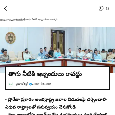
12
ప్రజాతంత్ర
తాగు నీటికి ఇబ్బందులు రావద్దు
Home
/
News
/
/
తాగు నీటికి ఇబ్బందులు రావద్దు
ప్రజాతంత్ర
2 months ago
- ప్రొరేటా ప్రకారం అంతర్రాష్ట్ర జలాల విడుదలపై చర్చించాలి
-
ఎగువ రాష్ట్రాలతో సమన్వయం చేసుకోండి