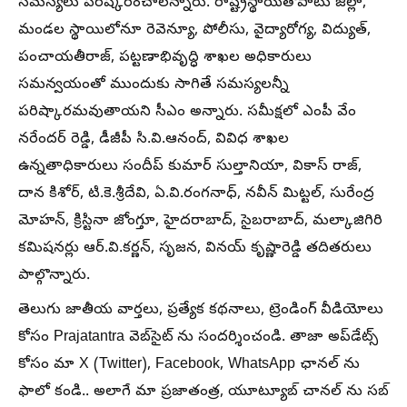
సమస్యలు పరిష్కరించాలన్నారు. రాష్ట్రస్థాయితోపాటు జిల్లా,
మండల స్థాయిలోనూ రెవెన్యూ, పోలీసు, వైద్యారోగ్య, విద్యుత్,
పంచాయతీరాజ్, పట్టణాభివృద్ధి శాఖల అధికారులు
సమన్వయంతో ముందుకు సాగితే సమస్యలన్నీ
పరిష్కారమవుతాయని సీఎం అన్నారు. సమీక్షలో ఎంపీ వేం
నరేందర్ రెడ్డి, డీజీపీ సి.వి.ఆనంద్, వివిధ శాఖల
ఉన్నతాధికారులు సందీప్ కుమార్ సుల్తానియా, వికాస్ రాజ్,
దాన కిశోర్, టి.కె.శ్రీదేవి, ఏ.వి.రంగనాధ్, నవీన్ మిట్టల్, సురేంద్ర
మోహన్, క్రిస్టినా జోంగ్తూ, హైదరాబాద్, సైబరాబాద్, మల్కాజిగిరి
కమిషనర్లు ఆర్.వి.కర్ణన్, సృజన, వినయ్ కృష్ణారెడ్డి తదితరులు
పాల్గొన్నారు.
తెలుగు జాతీయ వార్తలు, ప్రత్యేక కథనాలు, ట్రెండింగ్ వీడియోలు
కోసం Prajatantra వెబ్‌సైట్ ను సందర్శించండి. తాజా అప్‌డేట్స్
కోసం మా X (Twitter), Facebook, WhatsApp ఛానల్ ను
ఫాలో కండి.. అలాగే మా ప్రజాతంత్ర, యూట్యూబ్ చానల్ ను సబ్