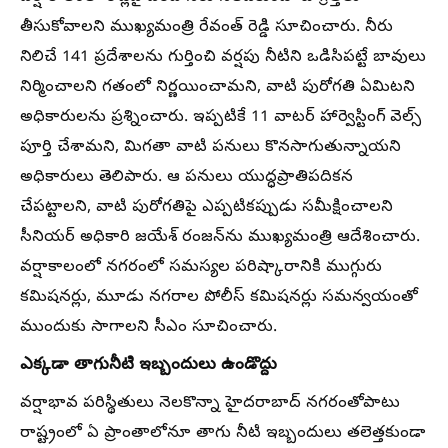
తీసుకోవాలని ముఖ్యమంత్రి రేవంత్ రెడ్డి సూచించారు. నీరు
నిలిచే 141 ప్రదేశాలను గుర్తించి వర్షపు నీటిని ఒడిసిపట్టే బావులు
నిర్మించాలని గతంలో నిర్ణయించామని, వాటి పురోగతి ఏమిటని
అధికారులను ప్రశ్నించారు. ఇప్పటికే 11 వాటర్ హార్వెస్టింగ్ వెల్స్
పూర్తి చేశామని, మిగతా వాటి పనులు కొనసాగుతున్నాయని
అధికారులు తెలిపారు. ఆ పనులు యుద్ధప్రాతిపదికన
చేపట్టాలని, వాటి పురోగతిపై ఎప్పటికప్పుడు సమీక్షించాలని
సీనియర్ అధికారి జయేశ్ రంజన్‌ను ముఖ్యమంత్రి ఆదేశించారు.
వర్షాకాలంలో నగరంలో సమస్యల పరిష్కారానికి ముగ్గురు
కమిషనర్లు, మూడు నగరాల పోలీస్ కమిషనర్లు సమన్వయంతో
ముందుకు సాగాలని సీఎం సూచించారు.
ఎక్కడా తాగునీటి ఇబ్బందులు ఉండొద్దు
వర్షాభావ పరిస్థితులు నెలకొన్నా హైదరాబాద్ నగరంతోపాటు
రాష్ట్రంలో ఏ ప్రాంతాలోనూ తాగు నీటి ఇబ్బందులు తలెత్తకుండా