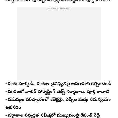
- వర్షా కాలంలోపు డ్యామ్‌ల గేట్ల మరమ్మతులు పూర్తి చేయాలి
ADVERTISEMENT
- పంట మార్పిడి.. పంటల వైవిధ్యతపై అవగాహన కల్పించండి
- నగరంలో వాటర్ హార్వెస్టింగ్ వెల్స్ నిర్మాణాలు పూర్తి కావాలి
- సమస్యల పరిష్కారంలో కలెక్టర్లు, ఎస్పీల మధ్య సమన్వయం
అవసరం
- వర్షాకాల సన్నద్ధత సమీక్షలో ముఖ్యమంత్రి రేవంత్ రెడ్డి