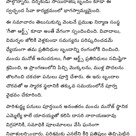
పాల్గొన్నారు. దర్శకుడు సాయిరాజేష్ బృందం కూడా ఈ
స్వచ్ఛంద సేవా కార్యక్రమంలో భాగస్వామ్యమైంది.
ఈ సమాచారం తెలుసుకున్న వెంటనే ప్రముఖ నిర్మాణ సంస్థ
'గీతా ఆర్ట్స్' కూడా అంతే వేగంగా స్పందించింది. వివాదాలు,
విమర్శల జోలికి వెళ్లకుండా సమస్యను పరిష్కరించడమే
ధ్యేయంగా తమ ప్రతినిధుల బృందాన్ని రంగంలోకి దించింది.
మంచు మనోజ్ అనుచరులు, గీతా ఆర్ట్స్ ప్రతినిధులు సమిష్టిగా
శ్రమించి, ఆ ప్రాంగణంలోని పిచ్చి మొక్కలను, ముళ్ల పొదలను
తొలగించి చకచకా పనులు పూర్తి చేశారు. ఈ ఇరు బృందాల
చొరవతో ఆ స్మారక స్థలానికి తక్కువ సమయంలోనే పూర్వ
వైభవం చేకూరింది.
పారిశుద్ధ్య పనులు పూర్తయిన అనంతరం మంచు మనోజ్ స్థానిక
ఎమ్మెల్యే కాలే యాదయ్యతో కలిసి దాసరి నారాయణరావు
విగ్రహానికి, సమాధికి పూలమాలలు వేసి ఘనంగా
నివాళులర్పించారు. పరిశ్రమకు ఎనలేని కీర్తి ప్రతిష్టలు తెచ్చిపెట్టిన