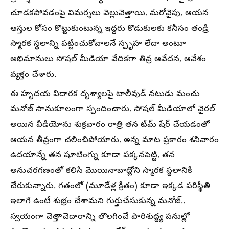
చూడకపోవడంపై విమర్శలు వెల్లువెత్తాయి. మరోవైపు, ఆయన
ఆస్తుల కోసం కొట్టుకుంటున్న ఇద్దరు కొడుకులకు కనీసం తండ్రి
స్మారక స్థలాన్ని పట్టించుకోవాలనే స్పృహ లేదా అంటూ
అభిమానులు సోషల్ మీడియా వేదికగా తీవ్ర ఆవేదన, ఆవేశం
వ్యక్తం చేశారు.
ఈ హృదయ విదారక దృశ్యాలపై టాలీవుడ్ నటుడు మంచు
మనోజ్ సానుకూలంగా స్పందించారు. సోషల్ మీడియాలో వైరల్
అయిన వీడియోను శుక్రవారం రాత్రి తన టీమ్ షేర్ చేయడంతో
ఆయన తీవ్రంగా చలించిపోయారు. అన్న మాట ప్రకారం శనివారం
ఉదయాన్నే తన షూటింగ్ను కూడా పక్కనపెట్టి, తన
అనుచరగణంతో కలిసి మొయినాబాద్లోని స్మారక స్థలానికి
చేరుకున్నారు. గతంలో (మూడేళ్ల క్రితం) కూడా ఇక్కడ పరిస్థితి
ఇలాగే ఉంటే శుభ్రం చేశామని గుర్తుచేసుకున్న మనోజ్..
స్వయంగా చెత్తాచెదారాన్ని తొలగించే పారిశుద్ధ్య పనుల్లో