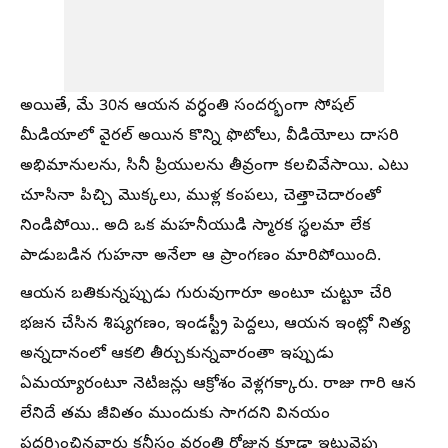
అయితే, మే 30న ఆయన వర్ధంతి సందర్భంగా సోషల్
మీడియాలో వైరల్ అయిన కొన్ని ఫొటోలు, వీడియోలు దాసరి
అభిమానులను, సినీ ప్రియులను తీవ్రంగా కలచివేసాయి. ఎటు
చూసినా పిచ్చి మొక్కలు, ముళ్ల కంపలు, చెత్తాచెదారంతో
నిండిపోయి.. అది ఒక మహనీయుడి స్మారక స్థలమా లేక
పాడుబడిన గుహనా అనేలా ఆ ప్రాంగణం మారిపోయింది.
ఆయన బతికున్నప్పుడు గురువుగారూ అంటూ చుట్టూ చేరి
భజన చేసిన శిష్యగణం, ఇండస్ట్రీ పెద్దలు, ఆయన ఇంట్లో నిత్య
అన్నదానంలో ఆకలి తీర్చుకున్నవారంతా ఇప్పుడు
ఏమయ్యారంటూ నెటిజన్లు ఆక్రోశం వెళ్లగక్కారు. రాజు గారి ఆన
లేనిదే తమ జీవితం ముందుకు సాగదని వినయం
ప్రదర్శించినవారు కనీసం వర్ధంతి రోజున కూడా ఇటువైపు