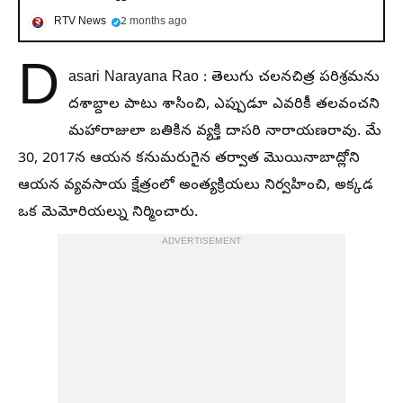
RTV News
2 months ago
D
asari Narayana Rao : తెలుగు చలనచిత్ర పరిశ్రమను
దశాబ్దాల పాటు శాసించి, ఎప్పుడూ ఎవరికీ తలవంచని
మహారాజులా బతికిన వ్యక్తి దాసరి నారాయణరావు. మే
30, 2017న ఆయన కనుమరుగైన తర్వాత మొయినాబాద్లోని
ఆయన వ్యవసాయ క్షేత్రంలో అంత్యక్రియలు నిర్వహించి, అక్కడ
ఒక మెమోరియల్ను నిర్మించారు.
ADVERTISEMENT