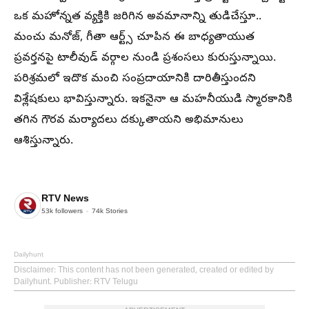
ఒక మహోన్నత వ్యక్తికి జరిగిన అవమానాన్ని తుడిచేస్తూ..
మంచు మనోజ్, గీతా ఆర్ట్స్ చూపిన ఈ బాధ్యతాయుత
ప్రవర్తనపై టాలీవుడ్ వర్గాల నుండి ప్రశంసలు కురుస్తున్నాయి.
పరిశ్రమలో ఇదొక మంచి సంప్రదాయానికి దారితీస్తుందని
విశ్లేషకులు భావిస్తున్నారు. ఇకనైనా ఆ మహనీయుడి స్మారకానికి
తగిన గౌరవ మర్యాదలు దక్కుతాయని అభిమానులు
ఆశిస్తున్నారు.
RTV News
53k
followers
74k
Stories
Dailyhunt
Disclaimer
: This content has not been generated, created or edited by
Dailyhunt. Publisher: RTV Telugu