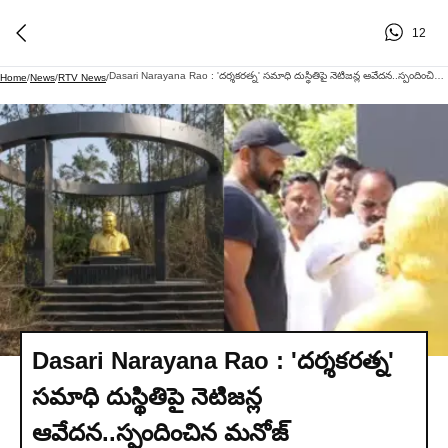
12
Dasari Narayana Rao : 'దర్శకరత్న' సమాధి దుస్థితిపై నెటిజన్ల ఆవేదన..స్పందించిన మనోజ్‌
Home
/
News
/
RTV News
/
Dasari Narayana Rao : 'దర్శకరత్న'
సమాధి దుస్థితిపై నెటిజన్ల
ఆవేదన..స్పందించిన మనోజ్‌