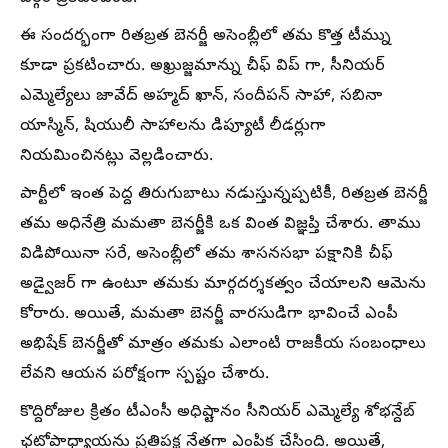
ఈ సందర్భంగా రితబ్రత బెనర్జీ అసెంబ్లీలో తమ కొత్త టీమ్ను
కూడా ప్రకటించారు. అఖ్రుజ్జమాన్ను చీఫ్ విప్ గా, సీనియర్
ఎమ్మెల్యేలు జావేద్ అహ్మద్ ఖాన్, సందీపన్ సాహా, సబినా
యాస్మిన్, షియులీ సాహాలను డిప్యూటీ లీడర్లుగా
నియమించినట్లు వెల్లడించారు.
పార్టీలో ఇంత పెద్ద తిరుగుబాటు నడుస్తున్నప్పటికీ, రితబ్రత బెనర్జీ
తమ అధినేత్రి మమతా బెనర్జీకి ఒక వింత విజ్ఞప్తి చేశారు. తాము
విడిపోయినా సరే, అసెంబ్లీలో తమ శాసనసభా పక్షానికి చీఫ్
అడ్వైజర్ గా ఉంటూ తమకు మార్గదర్శకత్వం చేయాలని ఆమెను
కోరారు. అయితే, మమతా బెనర్జీ వారసుడిగా భావించే ఎంపీ
అభిషేక్ బెనర్జీతో మాత్రం తమకు ఎలాంటి రాజకీయ సంబంధాలు
లేవని ఆయన పరోక్షంగా స్పష్టం చేశారు.
కొద్దిరోజుల క్రితం టీఎంసీ అధిష్టానం సీనియర్ ఎమ్మెల్యే శోభన్దేబ్
ఛటోపాధ్యాయను ప్రతిపక్ష నేతగా ఎంపిక చేసింది. అయితే,