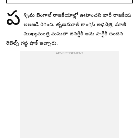
ప
శ్చిమ బెంగాల్ రాజకీయాల్లో ఊహించని భారీ రాజకీయ
అలజడి రేగింది. తృణమూల్ కాంగ్రెస్ అధినేత్రి, మాజీ
ముఖ్యమంత్రి మమతా బెనర్జీకి ఆమె పార్టీకి చెందిన
రెబెల్స్ గట్టి షాక్ ఇచ్చారు.
ADVERTISEMENT