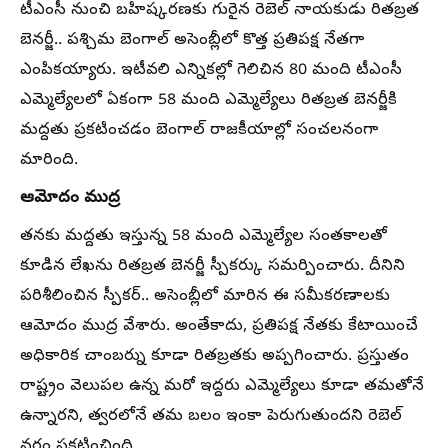
టీఎంసీ నుంచి బహిష్కరణకు గురైన రెబెల్ నాయకుడు రితబ్రత
బెనర్జీ.. పశ్చిమ బెంగాల్ అసెంబ్లీలో కొత్త ప్రతిపక్ష నేతగా
ఎంపికయ్యారు. ఇటీవలి ఎన్నికల్లో గెలిచిన 80 మంది టీఎంసీ
ఎమ్మెల్యేలలో ఏకంగా 58 మంది ఎమ్మెల్యేలు రితబ్రత బెనర్జీకి
మద్దతు ప్రకటించడం బెంగాల్ రాజకీయాల్లో సంచలనంగా
మారింది.
ఆమోదం ముద్ర
తనకు మద్దతు ఇస్తున్న 58 మంది ఎమ్మెల్యేల సంతకాలతో
కూడిన లేఖను రితబ్రత బెనర్జీ స్పీకర్కు సమర్పించారు. దీనిని
పరిశీలించిన స్పీకర్.. అసెంబ్లీలో మారిన ఈ సమీకరణాలకు
ఆమోదం ముద్ర వేశారు. అంతేకాదు, ప్రతిపక్ష నేతకు కేటాయించే
అధికారిక చాంబర్ను కూడా రితబ్రతకు అప్పగించారు. ప్రస్తుతం
రాష్ట్రం వెలుపల ఉన్న మరో ఇద్దరు ఎమ్మెల్యేలు కూడా తమతోనే
ఉన్నారని, త్వరలోనే తమ బలం ఇంకా పెరుగుతుందని రెబెల్
వర్గం ప్రకటించింది.