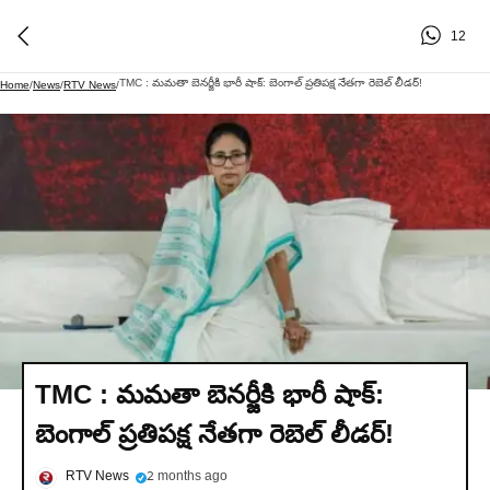
12
TMC : మమతా బెనర్జీకి భారీ షాక్: బెంగాల్ ప్రతిపక్ష నేతగా రెబెల్ లీడర్!
Home
/
News
/
RTV News
/
TMC : మమతా బెనర్జీకి భారీ షాక్:
బెంగాల్ ప్రతిపక్ష నేతగా రెబెల్ లీడర్!
RTV News
2 months ago