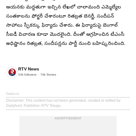
ఆయనకు మద్దతుగా ఇచ్చిన లేఖలో చాలామంది ఎమ్మెల్యేల
సంతకాలను ఫోర్జరీ చేశారంటూ రితబ్రత బెనర్జీ, సందీపన్
సాహాలు స్పీకర్కు ఫిర్యాదు చేశారు. ఈ ఫిర్యాదుపై బెంగాల్
సీఐడీ విచారణ కూడా మొదలైంది. దీంతో ఆగ్రహించిన టీఎంసీ
అధిష్టానం రితబ్రత, సందీపన్లను పార్టీ నుంచి బహిష్కరించింది.
RTV News
53k
followers
74k
Stories
Dailyhunt
Disclaimer
: This content has not been generated, created or edited by
Dailyhunt. Publisher: RTV Telugu
ADVERTISEMENT