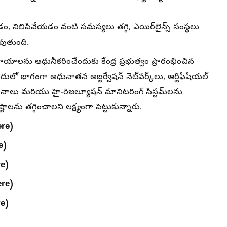
డం, నిలిపివేయడం వంటి సమస్యలు తగ్గి, ఎయిర్‌లైన్స్ సంస్థలు
లవుతుంది.
ను ఆధునీకరించేందుకు కేంద్ర ప్రభుత్వం ప్రారంభించిన
ందులో భాగంగా అధునాతన అబ్జర్వేషన్ నెట్‌వర్క్‌లు, ఆర్టిఫిషియల్
ాలు మరియు హై-రెజల్యూషన్ మానిటరింగ్ సిస్టమ్‌లను
ు తగ్గించాలని లక్ష్యంగా పెట్టుకున్నారు.
re)
e)
e)
re)
re
)