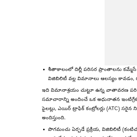
శీతాకాలంలో దిల్లీ పరిసర ప్రాంతాలను కమ్మ
విజిబిలిటీ వల్ల విమానాలు ఆలస్యం కావడం, 
ఇది విమానాశ్రయం చుట్టూ ఉన్న వాతావరణ పరి
సమాచారాన్ని అందించే ఒక అధునాతన ఇంటిగ్రేటె
పైలట్లు, ఎయిర్ ట్రాఫిక్ కంట్రోలర్లు (ATC) సర
అందిస్తుంది.
పొగమంచు ఏర్పడే ప్రక్రియ, విజిబిలిటీ (కంటి