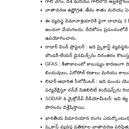
గాలి వేగం, దిశ మరియు గాలిలోని అల్లకల్లోలం
వాతావరణ ఉష్ణోగ్రత, తేమ శాతం మరియు ఏరో
ఈ వ్యవస్థ విమానాశ్రయానికి పైగా దాదాపు 3 క
అంచనా వేయగలదు. దీనికోసం ప్రపంచంలోన
ఉపయోగించారు.
రాడార్ విండ్ ప్రొఫైలర్ :
ఇది స్కైకాస్ట్ వ్యవస్
బౌండరీ-లేయర్ డైనమిక్స్‌ను నిరంతరం కొలుస్త
GFAS :
శీతాకాలంలో కాలుష్యం కారణంగా ది
బిందువులు, ఏరోసోల్ కణాలు మరియు కాలుష
లిడార్-ఆధారిత సీలోమీటర్ :
ఇది మంచు యొక్
పర్యవేక్షిస్తూ రన్‌వే విజిబిలిటీ కండిషన్స
SODAR & మైక్రోవేవ్ రేడియోమీటర్:
ఇవి శబ్
పొరలను విశ్లేషిస్తాయి.
భారతీయ విమానయాన రంగం ఎదుర్కొంటున్న 
స్కైకాస్ట్ వ్యవస్థ ప్రతికూల వాతావరణ పరిస్థ