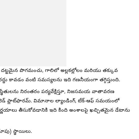
ేసే దట్టమైన పొగమంచు, గాలిలో అల్లకల్లోలం మరియు తక్కువ
రద్దు కావడం వంటి సమస్యలను ఇది గణనీయంగా తగ్గిస్తుంది.
స్థితులను నిరంతరం పర్యవేక్షిస్తూ, నిజసమయ వాతావరణ
డ్ ప్లాట్‌ఫారమ్. విమానాల ల్యాండింగ్, టేక్-ఆఫ్ సమయంలో
ైన నిర్ణయాలు తీసుకోవడానికి ఇది కింది అంశాలపై ఖచ్చితమైన డేటాను
చూపు) స్థాయిలు.