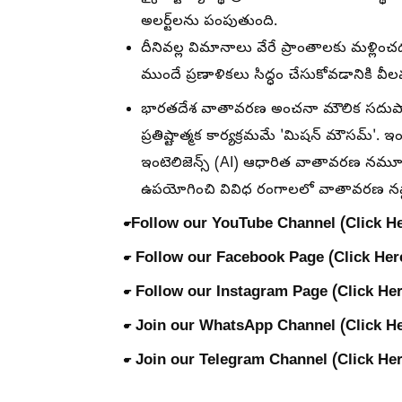
అలర్ట్‌లను పంపుతుంది.
దీనివల్ల విమానాలు వేరే ప్రాంతాలకు మళ్లించ
ముందే ప్రణాళికలు సిద్ధం చేసుకోవడానికి వీ
భారతదేశ వాతావరణ అంచనా మౌలిక సదుపాయాల
ప్రతిష్టాత్మక కార్యక్రమమే 'మిషన్ మౌసమ్'. ఇ
ఇంటెలిజెన్స్ (AI) ఆధారిత వాతావరణ నమూన
ఉపయోగించి వివిధ రంగాలలో వాతావరణ నష్టాలన
☛
Follow our YouTube Channel (Click He
☛
Follow our Facebook Page (Click Her
☛
Follow our Instagram Page (Click Her
☛
Join our WhatsApp Channel (Click He
☛ Join our Telegram Channel (Click He