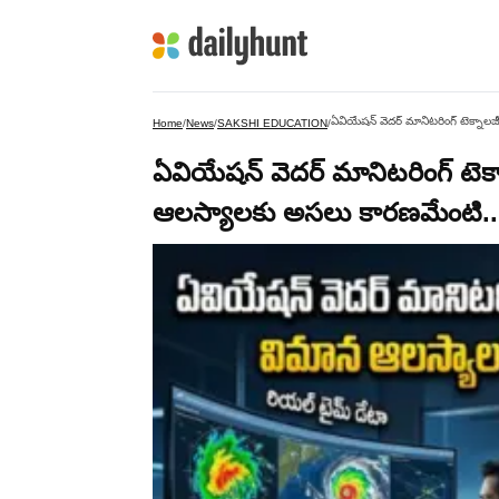
ఏవియేషన్ వెదర్ మానిటరింగ్ టెక్నాల
Home
/
News
/
SAKSHI EDUCATION
/
ఏవియేషన్ వెదర్ మానిటరింగ్ టెక్
ఆలస్యాలకు అసలు కారణమేంటి.