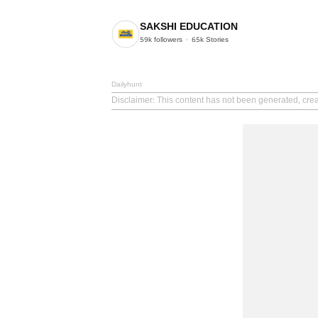
SAKSHI EDUCATION
59k
followers
65k
Stories
Dailyhunt
Disclaimer
: This content has not been generated, cre