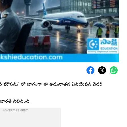
ిన 'మిషన్ మౌసమ్' లో భాగంగా ఈ అధునాతన ఏవియేషన్ వెదర్
రత్ నిలిచింది.
ADVERTISEMENT