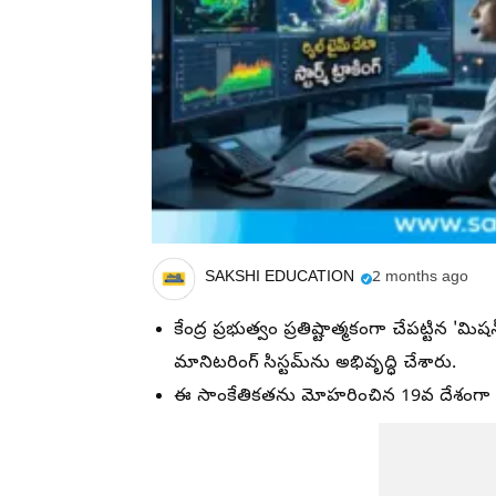
SAKSHI EDUCATION
2 months ago
కేంద్ర ప్రభుత్వం ప్రతిష్టాత్మకంగా చేపట్ట
మానిటరింగ్ సిస్టమ్‌ను అభివృద్ధి చేశారు.
ఈ సాంకేతికతను మోహరించిన 19వ దేశంగా భా