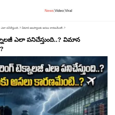
|
|
News
Video
Viral
జీ ఎలా పనిచేస్తుంది..? విమాన ఆలస్యాలకు అసలు కారణమేంటి..?
నాలజీ ఎలా పనిచేస్తుంది..? విమాన
.?