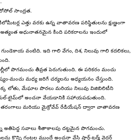
.
సోల్ సాంద్రత.
ిలోమీటర్ల ఎత్తు వరకు ఉన్న వాతావరణ పరిస్థితులను క్షుణ్ణంగా
ే అత్యంత అధునాతనమైన కింది పరికరాలను ఇందులో
థకు గుండెకాయ వంటిది. ఇది గాలి వేగం, దిశ, నిలువు గాలి కదలికలు,
ుంది.
ల్లీలో పొగమంచు తీవ్రత పెరుగుతుంది. ఈ పరికరం మంచు
్యం-మంచు మధ్య జరిగే చర్యలను అధ్యయనం చేస్తుంది.
క లోతు, మేఘాల పొరలు మరియు నిలువు విజిబిలిటీని
్‌ను రియల్-టైమ్‌లో అంచనా వేయడానికి సహాయపడుతుంది.
ద తరంగాలు మరియు మైక్రోవేవ్ రేడియేషన్ ద్వారా వాతావరణ
అతిపెద్ద సవాలు శీతాకాలపు దట్టమైన పొగమంచు.
ితులను కొన్ని గంటల ముందే అంచనా వేసి షార్ట్-టర్మ్ వెదర్