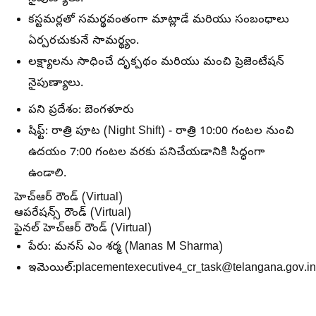
కస్టమర్లతో సమర్థవంతంగా మాట్లాడే మరియు సంబంధాలు
ఏర్పరచుకునే సామర్థ్యం.
లక్ష్యాలను సాధించే దృక్పథం మరియు మంచి ప్రెజెంటేషన్
నైపుణ్యాలు.
పని ప్రదేశం:
బెంగళూరు
షిఫ్ట్:
రాత్రి పూట (Night Shift) - రాత్రి
10:00 గంటల నుంచి
ఉదయం 7:00 గంటల వరకు
పనిచేయడానికి సిద్ధంగా
ఉండాలి.
హెచ్‌ఆర్ రౌండ్ (Virtual)
ఆపరేషన్స్ రౌండ్ (Virtual)
ఫైనల్ హెచ్‌ఆర్ రౌండ్ (Virtual)
పేరు:
మనస్ ఎం శర్మ (Manas M Sharma)
ఇమెయిల్:
placementexecutive4_cr_task@telangana.gov.in