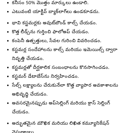
కనీసం
50% మొత్తం మార్కులు
ఉండాలి.
ఎటువంటి యాక్టివ్ బ్యాక్‌లాగ్‌లు ఉండకూడదు.
భావి కస్టమర్లకు అవుట్‌బౌండ్ కాల్స్ చేయడం.
కొత్త లీడ్స్‌ను గుర్తించి ఫాలోఅప్ చేయడం.
కంపెనీ ఉత్పత్తులు, సేవల గురించి వివరించడం.
కస్టమర్ల సందేహాలను కాల్స్ మరియు ఇమెయిల్స్ ద్వారా
నివృత్తి చేయడం.
కస్టమర్లతో దీర్ఘకాలిక సంబంధాలను కొనసాగించడం.
కస్టమర్ డేటాబేస్‌ను నిర్వహించడం.
సేల్స్ లక్ష్యాలను చేరుకునేలా కొత్త వ్యాపార అవకాశాలను
అభివృద్ధి చేయడం.
అవసరమైనప్పుడు అప్‌సెల్లింగ్ మరియు క్రాస్ సెల్లింగ్
చేయడం.
అద్భుతమైన మౌఖిక మరియు లిఖిత కమ్యూనికేషన్
నైపుణ్యాలు.