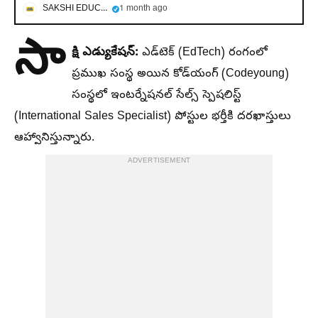
SAKSHI EDUCATION
1 month ago
సా
క్షి ఎడ్యుకేషన్:
ఎడ్‌టెక్ (EdTech) రంగంలో
ప్రముఖ సంస్థ అయిన కోడ్‌యంగ్ (Codeyoung)
సంస్థలో ఇంటర్నేషనల్ సేల్స్ స్పెషలిస్ట్
(International Sales Specialist) పోస్టుల భర్తీకి దరఖాస్తులు
ఆహ్వానిస్తున్నారు.
ADVERTISEMENT