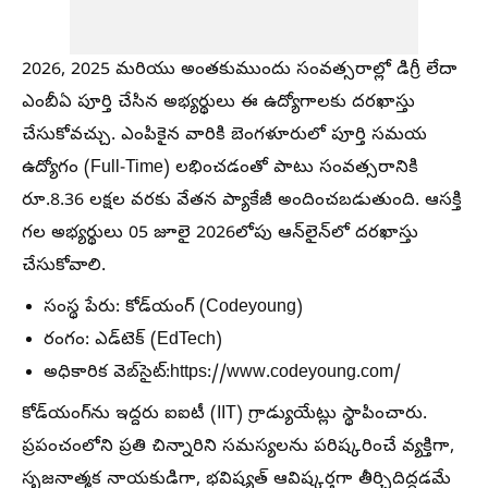
2026, 2025 మరియు అంతకుముందు సంవత్సరాల్లో డిగ్రీ లేదా
ఎంబీఏ పూర్తి చేసిన అభ్యర్థులు ఈ ఉద్యోగాలకు దరఖాస్తు
చేసుకోవచ్చు. ఎంపికైన వారికి బెంగళూరులో పూర్తి సమయ
ఉద్యోగం (Full-Time) లభించడంతో పాటు సంవత్సరానికి
రూ.8.36 లక్షల వరకు వేతన ప్యాకేజీ అందించబడుతుంది. ఆసక్తి
గల అభ్యర్థులు 05 జూలై 2026లోపు ఆన్‌లైన్‌లో దరఖాస్తు
చేసుకోవాలి.
సంస్థ పేరు:
కోడ్‌యంగ్ (Codeyoung)
రంగం:
ఎడ్‌టెక్ (EdTech)
అధికారిక వెబ్‌సైట్:
https://www.codeyoung.com/
కోడ్‌యంగ్‌ను ఇద్దరు ఐఐటీ (IIT) గ్రాడ్యుయేట్లు స్థాపించారు.
ప్రపంచంలోని ప్రతి చిన్నారిని సమస్యలను పరిష్కరించే వ్యక్తిగా,
సృజనాత్మక నాయకుడిగా, భవిష్యత్ ఆవిష్కర్తగా తీర్చిదిద్దడమే