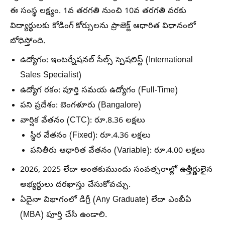
ఈ సంస్థ లక్ష్యం. 1వ తరగతి నుంచి 10వ తరగతి వరకు
విద్యార్థులకు కోడింగ్ కోర్సులను ప్రాజెక్ట్ ఆధారిత విధానంలో
బోధిస్తోంది.
ఉద్యోగం:
ఇంటర్నేషనల్ సేల్స్ స్పెషలిస్ట్ (International
Sales Specialist)
ఉద్యోగ రకం:
పూర్తి సమయ ఉద్యోగం (Full-Time)
పని ప్రదేశం:
బెంగళూరు (Bangalore)
వార్షిక వేతనం (CTC):
రూ.8.36 లక్షలు
స్థిర వేతనం (Fixed): రూ.4.36 లక్షలు
పనితీరు ఆధారిత వేతనం (Variable): రూ.4.00 లక్షలు
2026, 2025 లేదా అంతకుముందు సంవత్సరాల్లో ఉత్తీర్ణులైన
అభ్యర్థులు దరఖాస్తు చేసుకోవచ్చు.
ఏదైనా విభాగంలో డిగ్రీ (Any Graduate) లేదా ఎంబీఏ
(MBA) పూర్తి చేసి ఉండాలి.