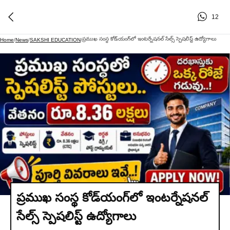
12
ప్రముఖ సంస్థ కోడ్‌యంగ్‌లో ఇంటర్నేషనల్ సేల్స్ స్పెషలిస్ట్ ఉద్యోగాలు
Home
/
News
/
SAKSHI EDUCATION
/
ప్రముఖ సంస్థ కోడ్‌యంగ్‌లో ఇంటర్నేషనల్
సేల్స్ స్పెషలిస్ట్ ఉద్యోగాలు