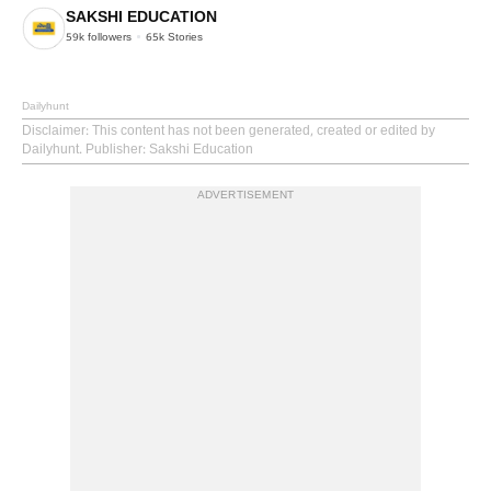
SAKSHI EDUCATION
59k
followers
65k
Stories
Dailyhunt
Disclaimer
: This content has not been generated, created or edited by
Dailyhunt. Publisher: Sakshi Education
ADVERTISEMENT