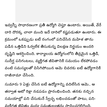
ఇవ్వన్నీ సాధారణంగా ప్రతీ ఉద్యోగి చెప్తూ ఉంటారు. అయితే, వేరే
దారి దొరక్క చాలా మంది ఇదే దారిలో కష్టపడుతూ ఉంటారు. ఈ
క్రమంలో ఒకప్పుడు ఐటీ రంగంలో పనిచేసిన మహిళ తాను
పడిన ఒత్తిడిని ఓర్వలేక తీసుకున్న విలక్షణ నిర్ణయం అందరి
దృష్టిని ఆకర్షించింది. కార్యాలయ ఉద్యోగంలోని తీవ్రమైన ఒత్తిడి,
సుదీర్ఘ పనిగంటలు, వ్యక్తిగత జీవితానికి సమయం లేకపోవడం
వంటి సమస్యలతో విసిగిపోయిన ఆమె చివరకు ఐటీ ఉద్యోగానికి
రాజీనామా చేసింది.
సుమారు 9 ఏళ్లు చేసిన ఐటీ ఉద్యోగాన్ని వదిలేసిన ఆమె.. ఆ
తర్వాత ఆటో రిక్షా నడపడం ప్రారంభించింది. తనకు నచ్చిన
సమయాల్లో పని చేసుకునే స్వేచ్ఛ లభించడంతో పాటు, పని-
వ్యక్తిగత జీవితం మధ్య సమతుల్యతను సాధించగలిగింది.