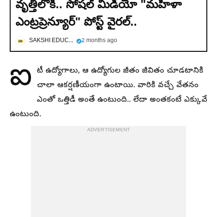
వృత్తిలోకి.. సోషల్ మీడియో "మహిళా
ఎంట్రప్రెన్యూర్" పోస్ట్ వైరల్‌..
SAKSHI EDUCATION
2 months ago
ఐ
టీ ఉద్యోగాలు, ఆ ఉద్యోగుల జీతం జీవితం చూడటానికి
చాలా ఆకర్షణీయంగా ఉంటాయి. వారికి వచ్చే వేతనం
ఎంతో ఒత్తిడీ అంతే ఉంటుంది.. లేదా అంతకంటే ఎక్కువే
ఉంటుంది.
ADVERTISEMENT