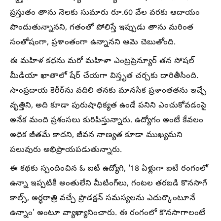
ప్రస్తుతం తాను నెలకు సుమారు రూ.60 వేల వరకు ఆదాయం
పొందుతున్నానని, గతంతో పోలిస్తే ఇప్పుడు తాను మరింత
సంతోషంగా, ప్రశాంతంగా ఉన్నానని ఆమె చెబుతోంది.
ఈ మహిళ కథను మరో మహిళా ఎంట్రప్రెన్యూర్‌ తన సోషల్
మీడియా ఖాతాలో షేర్‌ చేయగా విస్తృత చర్చకు దారితీసింది.
సాంప్రదాయ కెరీర్‌ను వదిలి తనకు మానసిక ప్రశాంతతను ఇచ్చే
వృత్తిని, అది కూడా పురుషాధిక్యత ఉండే పనిని ఎంచుకోవడంపై
అనేక మంది ప్రశంసలు కురిపిస్తున్నారు. ఉద్యోగం అంటే కేవలం
అధిక జీతమే కాదని, జీవన నాణ్యత కూడా ముఖ్యమని
పలువురు అభిప్రాయపడుతున్నారు.
ఈ కథకు స్పందించిన ఓ ఐటీ ఉద్యోగి, '18 ఏళ్లుగా ఐటీ రంగంలో
ఉన్నా ఇప్పటికీ అంతులేని మీటింగ్‌లు, గంటల తరబడి కొనసాగే
కాల్స్, అర్ధరాత్రి వచ్చే ప్రొడక్షన్ సమస్యలను ఎదుర్కొంటూనే
ఉన్నాం' అంటూ వ్యాఖ్యానించారు. ఈ రంగంలో కొనసాగాలంటే