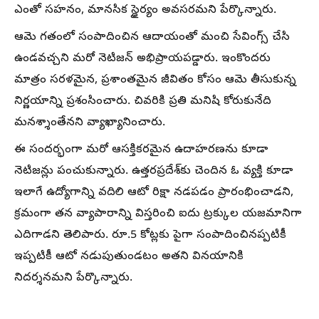
ఎంతో సహనం, మానసిక స్థైర్యం అవసరమని పేర్కొన్నారు.
ఆమె గతంలో సంపాదించిన ఆదాయంతో మంచి సేవింగ్స్‌ చేసి
ఉండవచ్చని మరో నెటిజన్ అభిప్రాయపడ్డారు. ఇంకొందరు
మాత్రం సరళమైన, ప్రశాంతమైన జీవితం కోసం ఆమె తీసుకున్న
నిర్ణయాన్ని ప్రశంసించారు. చివరికి ప్రతి మనిషి కోరుకునేది
మనశ్శాంతేనని వ్యాఖ్యానించారు.
ఈ సందర్భంగా మరో ఆసక్తికరమైన ఉదాహరణను కూడా
నెటిజన్లు పంచుకున్నారు. ఉత్తరప్రదేశ్‌కు చెందిన ఓ వ్యక్తి కూడా
ఇలాగే ఉద్యోగాన్ని వదిలి ఆటో రిక్షా నడపడం ప్రారంభించాడని,
క్రమంగా తన వ్యాపారాన్ని విస్తరించి ఐదు ట్రక్కుల యజమానిగా
ఎదిగాడని తెలిపారు. రూ.5 కోట్లకు పైగా సంపాదించినప్పటికీ
ఇప్పటికీ ఆటో నడుపుతుండటం అతని వినయానికి
నిదర్శనమని పేర్కొన్నారు.