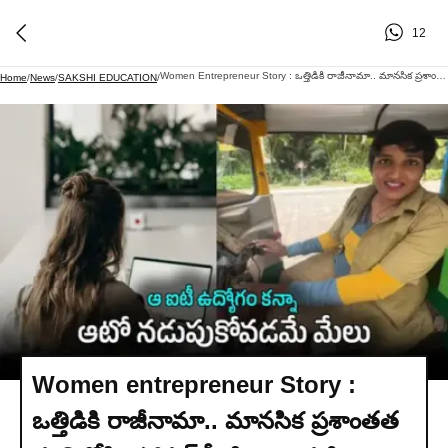
12
Women Entrepreneur Story : ఒత్తిడికి రాజీనామా.. మానసిక ప్రశాంతత వృత్తిలోకి.. సోషల్ మీడియో "మహిళా ఎంట్రప్రెన్యూర్" పోస్ట్ వైరల్‌..
Home
/
News
/
SAKSHI EDUCATION
/
Women entrepreneur Story :
ఒత్తిడికి రాజీనామా.. మానసిక ప్రశాంతత