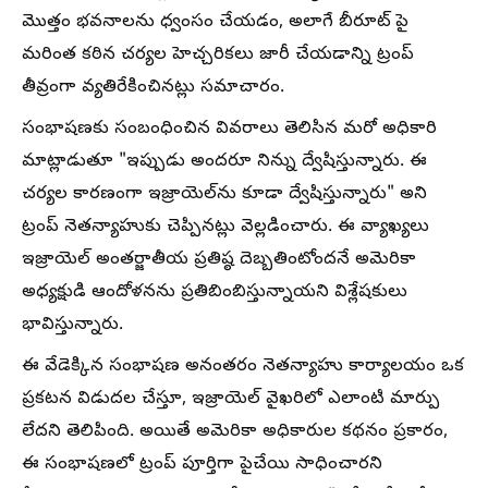
మొత్తం భవనాలను ధ్వంసం చేయడం, అలాగే బీరూట్ పై
మరింత కఠిన చర్యల హెచ్చరికలు జారీ చేయడాన్ని ట్రంప్
తీవ్రంగా వ్యతిరేకించినట్లు సమాచారం.
సంభాషణకు సంబంధించిన వివరాలు తెలిసిన మరో అధికారి
మాట్లాడుతూ "ఇప్పుడు అందరూ నిన్ను ద్వేషిస్తున్నారు. ఈ
చర్యల కారణంగా ఇజ్రాయెల్‌ను కూడా ద్వేషిస్తున్నారు" అని
ట్రంప్ నెతన్యాహుకు చెప్పినట్లు వెల్లడించారు. ఈ వ్యాఖ్యలు
ఇజ్రాయెల్ అంతర్జాతీయ ప్రతిష్ఠ దెబ్బతింటోందనే అమెరికా
అధ్యక్షుడి ఆందోళనను ప్రతిబింబిస్తున్నాయని విశ్లేషకులు
భావిస్తున్నారు.
ఈ వేడెక్కిన సంభాషణ అనంతరం నెతన్యాహు కార్యాలయం ఒక
ప్రకటన విడుదల చేస్తూ, ఇజ్రాయెల్ వైఖరిలో ఎలాంటి మార్పు
లేదని తెలిపింది. అయితే అమెరికా అధికారుల కథనం ప్రకారం,
ఈ సంభాషణలో ట్రంప్ పూర్తిగా పైచేయి సాధించారని