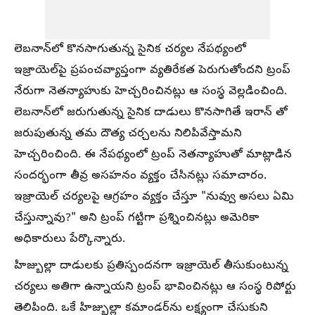
లెబనాన్‌లో కొనసాగుతున్న సైనిక చర్యల నేపథ్యంలో
ఇజ్రాయెల్‌పై ప్రపంచవ్యాప్తంగా వ్యతిరేకత పెరుగుతోందని ట్రంప్
నేరుగా నెతన్యాహుకు హెచ్చరించినట్లు ఆ సంస్థ వెల్లడించింది.
లెబనాన్‌లో జరుగుతున్న సైనిక దాడులు కొనసాగితే ఇరాన్ తో
జరుపుతున్న తమ దౌత్య చర్చలను నిలిపివేస్తామని
హెచ్చరించింది. ఈ నేపథ్యంలో ట్రంప్ నెతన్యాహుతో మాట్లాడిన
సందర్భంగా తీవ్ర అసహనం వ్యక్తం చేసినట్లు సమాచారం.
ఇజ్రాయెల్ చర్యలపై ఆగ్రహం వ్యక్తం చేస్తూ "నువ్వు అసలు ఏమి
చేస్తున్నావు?" అని ట్రంప్ గట్టిగా ప్రశ్నించినట్లు అమెరికా
అధికారులు పేర్కొన్నారు.
హిజ్బుల్లా దాడులకు ప్రతిస్పందనగా ఇజ్రాయెల్ తీసుకుంటున్న
చర్యలు అతిగా ఉన్నాయని ట్రంప్ భావించినట్లు ఆ సంస్థ రిపోర్టు
తెలిపింది. ఒకే హిజ్బుల్లా కమాండర్‌ను లక్ష్యంగా చేసుకుని