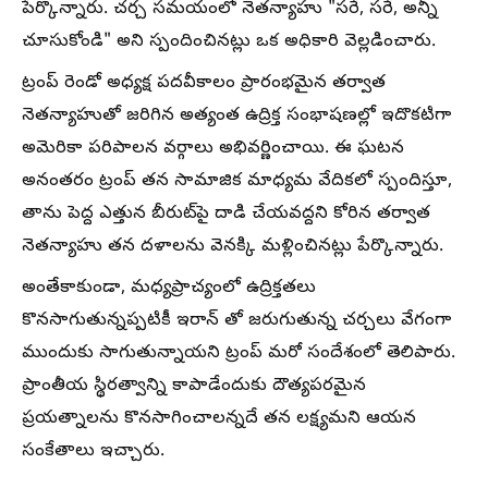
పేర్కొన్నారు. చర్చ సమయంలో నెతన్యాహు "సరే, సరే, అన్నీ
చూసుకోండి" అని స్పందించినట్లు ఒక అధికారి వెల్లడించారు.
ట్రంప్ రెండో అధ్యక్ష పదవీకాలం ప్రారంభమైన తర్వాత
నెతన్యాహుతో జరిగిన అత్యంత ఉద్రిక్త సంభాషణల్లో ఇదొకటిగా
అమెరికా పరిపాలన వర్గాలు అభివర్ణించాయి. ఈ ఘటన
అనంతరం ట్రంప్ తన సామాజిక మాధ్యమ వేదికలో స్పందిస్తూ,
తాను పెద్ద ఎత్తున బీరుట్‌పై దాడి చేయవద్దని కోరిన తర్వాత
నెతన్యాహు తన దళాలను వెనక్కి మళ్లించినట్లు పేర్కొన్నారు.
అంతేకాకుండా, మధ్యప్రాచ్యంలో ఉద్రిక్తతలు
కొనసాగుతున్నప్పటికీ ఇరాన్ తో జరుగుతున్న చర్చలు వేగంగా
ముందుకు సాగుతున్నాయని ట్రంప్ మరో సందేశంలో తెలిపారు.
ప్రాంతీయ స్థిరత్వాన్ని కాపాడేందుకు దౌత్యపరమైన
ప్రయత్నాలను కొనసాగించాలన్నదే తన లక్ష్యమని ఆయన
సంకేతాలు ఇచ్చారు.