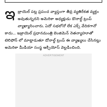
ఇ
జ్రాయెల్ పట్ల ప్రపంచ వ్యాప్తంగా తీవ్ర వ్యతిరేకత వ్యక్తం
అవుతున్నదని అమెరికా అధ్యక్షుడు డొనాల్డ్ ట్రంప్
వ్యాఖ్యానించారు. ఏదో సభలోనో లేక ఎక్స్ వేదికగానో
కాదు… ఇజ్రాయెల్ ప్రధానమంత్రి బెంజిమెన్ నెతన్యాహూతో
టెలిఫోన్ లో మాట్లాడుతూ డోనాల్డ్ ట్రంప్ ఈ వ్యాఖ్యలు చేసినట్లు
అమెరికా మీడియా సంస్థ ఆక్సియోస్ వెల్లడించింది.
ADVERTISEMENT