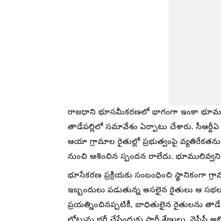
రాజధాని భూసమీకరణలో భాగంగా ఇంకా భూములు ఇవ
తాడేపల్లిలో సమావేశం ఏర్పాటు చేశారు. సీఆర్డీఏ
ఆయా గ్రామాల రైతుల్లో ప్రభుత్వంపై వ్యతిరేకతను క
నుంచి ఆశించిన స్పందన రాలేదు. భూములివ్వని
భూసేకరణ ప్రక్రియకు సంబంధించి స్థానికంగా గ్ర
ఇబ్బందులు పడుతున్న అసలైన రైతులు ఆ సభలకే ప
ప్రయత్నించినప్పటికీ, బాధితులైన రైతులను తాడ
లోటును భర్తీ చేసేందుకు పార్టీ శ్రేణులు, వైసీప