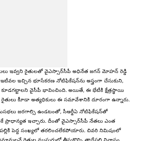
్వని రైతులతో వైఎస్సార్‌సీపీ అధినేత జగన్ మోహన్ రెడ్డి
 ఇటీవల ఇచ్చిన భూసేకరణ నోటిఫికేషన్‌ను అస్త్రంగా చేసుకుని,
ూడగట్టాలని వైసీపీ భావించింది. అయితే, ఈ భేటీకి క్షేత్రస్థాయి
 రైతులు కీూడా అత్యధికులు ఈ సమావేశానికి దూరంగా ఉన్నారు.
ామసభలు జరగాల్సి ఉండటంతో, సీఆర్డీఏ నోటిఫికేషన్‌తో
్రాధాన్యత ఇచ్చారు. దీంతో వైఎస్సార్‌సీపీ నేతలు ఎంత
ేపల్లికి పెద్ద సంఖ్యలో తరలించలేకపోయారు. చివరి నిమిషంలో
ీ అభిమానులనే రైతుల ముసుగులో తీసుకొచ్చి తాడేపల్లి నివాసం