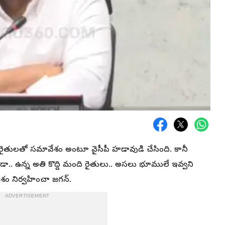
ి రైతులతో సమావేశం అంటూ వైసీపీ హడావుడి చేసింది. కానీ
. ఉన్న అతి కొద్ది మంది రైతులు.. అసలు భూములే ఇవ్వని
ేశం నిర్వహించా జగన్.
ADVERTISEMENT