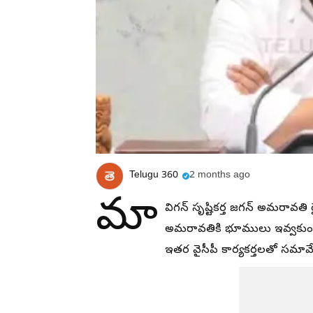
Telugu 360
2 months ago
మా
విగన్ సృష్టికర్త జగన్ అమరావత
అమరావతికి భూములు ఇవ్వకుండా.
ఇతర వైసీపీ కార్యకర్తలతో సమావ