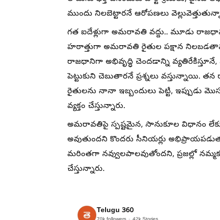
ముందు నిలబెట్టారనే ఆరోపణలు వెల్లువెత్తుతున్
గత ఐదేళ్లుగా అమరావతి వద్దు.. మూడు రాజధాన
హఠాత్తుగా అమరావతి రైతుల పక్షాన నిలబడతా
రాజధానిగా అభివృద్ధి చెందడాన్ని వ్యతిరేకిస్త
పెట్టుకుని చెబుతారనే ప్రశ్నలు వస్తున్నాయి. 
రైతులను నానా ఇబ్బందులు పెట్టి, ఇప్పుడు మొస
వ్యక్తం చేస్తున్నారు.
అమరావతిపై స్పష్టమైన, సానుకూల విధానం లేక
అవుతుందని కొందరు సీనియర్లు అభిప్రాయపడుతున్
మరింతగా నవ్వులపాలవుతోందని, ప్రజల్లో నమ్మకం 
చేస్తున్నారు.
Telugu 360
70k
followers
42k
Stories