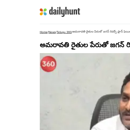
అమరావతి రైతుల పేరుతో జగన్ రివర్స్ ప్లాన్ ఫెయి
Home
/
News
/
Telugu 360
/
అమరావతి రైతుల పేరుతో జగన్ రివర