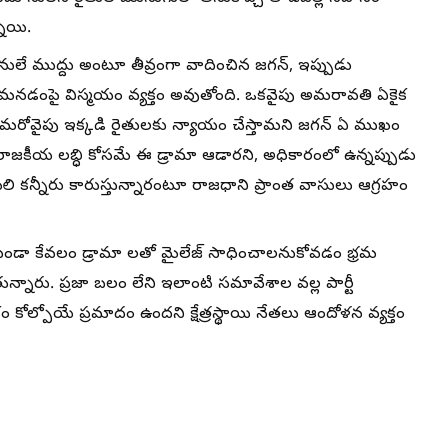
నాయి.
ులే ముద్దు అంటూ తీవ్రంగా వాదించిన జగన్, ఇప్పుడు
మనడంపై విస్మయం వ్యక్తం అవుతోంది. ఒకవైపు అమరావతి ఏకైక
ూనే, మరోవైపు ఇక్కడి రైతులకు న్యాయం చేస్తామని జగన్ ఏ ముఖం
తన రాజకీయ లబ్ధి కోసమే ఈ డ్రామా ఆడారని, అధికారంలో ఉన్నప్పుడు
లి కన్నీరు కారుస్తున్నారంటూ రాజధాని ప్రాంత వాసులు ఆగ్రహం
ుండా కేవలం డ్రామా లతో మైలేజ్ సాధించాలనుకోవడం భ్రమ
నారు. ప్రజా బలం లేని ఇలాంటి సమావేశాల వల్ల పార్టీ
కోల్పోయే ప్రమాదం ఉందని క్షేత్రస్థాయి నేతలు ఆందోళన వ్యక్తం