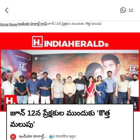
12
ఇండియా హెరాల్డ్ గ్రూప్
జూన్ 12న ప్రేక్షకుల ముందుకు 'కొత్త మలుపు'
Home
/
News
/
/
జూన్ 12న ప్రేక్షకుల ముందుకు 'కొత్త
మలుపు'
ఇండియా హెరాల్డ్ గ్రూప్
2 months ago