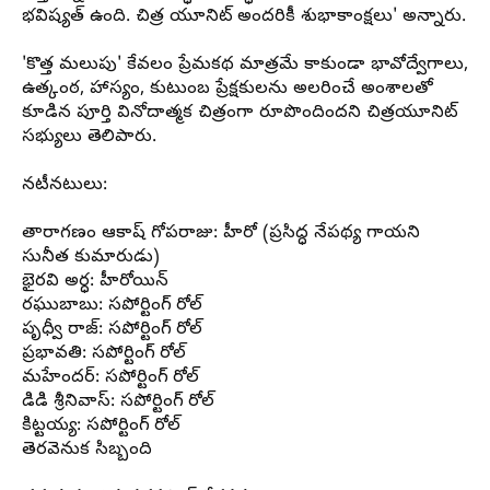
భవిష్యత్ ఉంది. చిత్ర యూనిట్ అందరికీ శుభాకాంక్షలు' అన్నారు.
'కొత్త మలుపు' కేవలం ప్రేమకథ మాత్రమే కాకుండా భావోద్వేగాలు,
ఉత్కంఠ, హాస్యం, కుటుంబ ప్రేక్షకులను అలరించే అంశాలతో
కూడిన పూర్తి వినోదాత్మక చిత్రంగా రూపొందిందని చిత్రయూనిట్
సభ్యులు తెలిపారు.
నటీనటులు:
తారాగణం
ఆకాష్
గోపరాజు:
హీరో
(ప్రసిద్ధ నేపథ్య
గాయని
సునీత కుమారుడు)
భైరవి అర్ధ: హీరోయిన్
రఘుబాబు: సపోర్టింగ్ రోల్
పృధ్వీ రాజ్: సపోర్టింగ్ రోల్
ప్రభావతి: సపోర్టింగ్ రోల్
మహేందర్: సపోర్టింగ్ రోల్
డిడి శ్రీనివాస్: సపోర్టింగ్ రోల్
కిట్టయ్య: సపోర్టింగ్ రోల్
తెరవెనుక సిబ్బంది