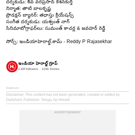
దర్శకుడు:
శివ
వరప్రసాద్ కేశనకుర్తి
నిర్మాత: తాటి బాలకృష్ణ
ప్రొడక్షన్ బ్యానర్: తధాస్తు క్రియేషన్స్
సంగీత దర్శకుడు: యశ్వంత్ నాగ్
సినిమాటోగ్రాఫర్‌లు:
సుమంత్
కాచర్ల &
జవహర్
రెడ్డి
సోర్స్: ఇండియాహెరాల్డ్.కామ్ - Reddy P Rajasekhar
ఇండియా హెరాల్డ్ గ్రూప్
2.6M
followers
628k
Stories
Dailyhunt
Disclaimer
: This content has not been generated, created or edited by
Dailyhunt. Publisher: Telugu Ap Herald
ADVERTISEMENT