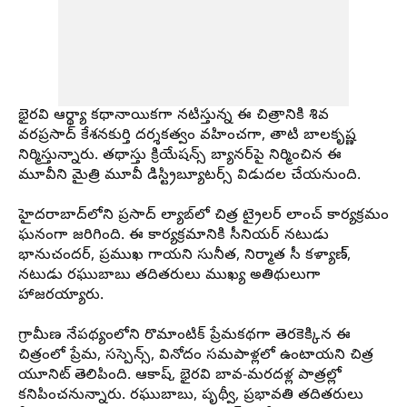
భైరవి ఆర్థ్యా కథానాయికగా నటిస్తున్న ఈ చిత్రానికి
శివ
వరప్రసాద్ కేశనకుర్తి దర్శకత్వం వహించగా, తాటి
బాలకృష్ణ
నిర్మిస్తున్నారు. తథాస్తు క్రియేషన్స్ బ్యానర్‌పై నిర్మించిన ఈ
మూవీని మైత్రి
మూవీ
డిస్ట్రిబ్యూటర్స్ విడుదల చేయనుంది.
హైదరాబాద్‌లోని
ప్రసాద్
ల్యాబ్‌లో చిత్ర ట్రైలర్ లాంచ్ కార్యక్రమం
ఘనంగా జరిగింది. ఈ కార్యక్రమానికి సీనియర్ నటుడు
భానుచందర్
, ప్రముఖ
గాయని
సునీత,
నిర్మాత
సీ
కళ్యాణ్
,
నటుడు రఘుబాబు తదితరులు ముఖ్య అతిథులుగా
హాజరయ్యారు.
గ్రామీణ నేపథ్యంలోని
రొమాంటిక్
ప్రేమకథగా తెరకెక్కిన ఈ
చిత్రంలో
ప్రేమ
, సస్పెన్స్, వినోదం సమపాళ్లలో ఉంటాయని చిత్ర
యూనిట్ తెలిపింది.
ఆకాష్
, భైరవి బావ-మరదళ్ల పాత్రల్లో
కనిపించనున్నారు. రఘుబాబు, పృథ్వీ, ప్రభావతి తదితరులు