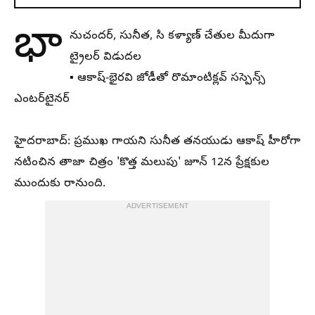
భా
నుచందర్, సునీత,
సి కళ్యాణ్
చేతుల మీదుగా
ట్రైలర్ విడుదల
▪️ ఆకాష్-భైరవి జోడీతో
రొమాంటిక్లవ్
సస్పెన్స్
ఎంటర్‌టైనర్
హైదరాబాద్: ప్రముఖ
గాయని
సునీత తనయుడు
ఆకాష్
హీరోగా
నటించిన తాజా చిత్రం 'కొత్త మలుపు'
జూన్
12న ప్రేక్షకుల
ముందుకు రానుంది.
ADVERTISEMENT