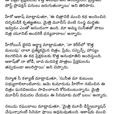
ఈ చిత్రం ప్రేక్షకులకు కొత్త అనుభూతిని అందిస్తుంది. ప్రస్తుతం
పోస్ట్ ప్రొడక్షన్ పనులు జరుగుతున్నాయి' అని తెలిపారు.
హీరో
ఆకాష్
మాట్లాడుతూ, 'ఈ చిత్రానికి మంచి కథ అందించిన
దర్శకుడికి కృతజ్ఞతలు. మైత్రి మూవీస్ వంటి సంస్థ మద్దతు
ఇవ్వడం ఎంతో ఆనందంగా ఉంది. మా అమ్మ సునీతతో పాటు
చిత్ర యూనిట్ అందరికీ ధన్యవాదాలు' అన్నారు.
హీరోయిన్ భైరవి ఆర్థ్యా మాట్లాడుతూ, 'నా కెరీర్‌లో 'కొత్త
మలుపు' చాలా ప్రత్యేకమైన చిత్రం.
ప్రేమ
, సస్పెన్స్, హాస్యం
కలగలిపిన ఈ కథ ప్రేక్షకులకు కొత్త అనుభూతిని అందిస్తుంది.
ఆకాష్‌తో నా జోడీ, బావ-మరదళ్ల పాత్రలు ప్రేక్షకులను
తప్పకుండా అలరిస్తాయి' అని చెప్పారు.
నిర్మాత సీ
కళ్యాణ్
మాట్లాడుతూ, 'సునీత మా కుటుంబ
సభ్యురాలిలాంటివారు. ఆమె కుమారుడు హీరోగా నటించిన ఈ
చిత్రం ఘనవిజయం సాధించాలని కోరుకుంటున్నాను. మైత్రి
మూవీస్ విడుదల చేయడం ఈ సినిమాకు మరో బలం' అన్నారు.
నటుడు రఘుబాబు మాట్లాడుతూ, 'మైత్రి
మూవీ
డిస్ట్రిబ్యూషన్
చేస్తున్నారంటే
సినిమా
స్థాయి అర్థమవుతుంది. ఆకాష్‌కు మంచి