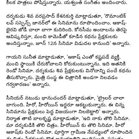
కీలక పాత్రలు పోషిస్తున్నారు. యశ్వంత్ సంగీతం అందించారు.
దర్శకుడు
శివ
వరప్రసాద్ కేశనకుర్తి మాట్లాడుతూ, 'రొమాంటిక్
లవ్
సస్పెన్స్ జానర్‌లో ఈ సినిమాను రూపొందించాం. ఆకాష్-
భైరవి జోడీ చాలా బాగా కుదిరింది. కోనసీమ అందాలను తెరపై
ఆవిష్కరిస్తూ, మంచి కామెడీతో కూడిన కథను ప్రేక్షకులకు
అందిస్తున్నాం.
జూన్
12న
సినిమా
విడుదల కానుంది' అన్నారు.
గాయని సునీత మాట్లాడుతూ, 'ఆకాష్ ఎంతో కష్టపడే వ్యక్తి.
మంచి స్థాయికి చేరుకోవాలని కోరుకుంటున్నాను. ఇది అతనికి
రెండో సినిమా. దర్శకుడు
శివ
ప్రేక్షకులకు వినోదాన్ని పంచే కథను
తీసుకొచ్చారు. మైత్రి సంస్థ ఈ చిత్రానికి అండగా నిలవడం
గర్వకారణం' అన్నారు.
సీనియర్ నటుడు
భానుచందర్
మాట్లాడుతూ, 'ట్రైలర్ చాలా
బాగుంది.
హీరో
,
హీరోయిన్
ఇద్దరూ ఆకట్టుకున్నారు. ఈ చిన్న
సినిమాను ప్రేక్షకులు పెద్ద విజయంగా నిలబెట్టాలి' అన్నారు.
నిర్మాత తాటి
బాలకృష్ణ
మాట్లాడుతూ, 'ఇది నాకు తొలి సినిమా.
మా దర్శకుడికి తొలి చిత్రం.
హీరోయిన్
కు తొలి సినిమా.
హీరో
ఆకాష్‌కు రెండో సినిమా. పూర్తిగా గ్రామీణ నేపథ్యంలో రూపొందిన