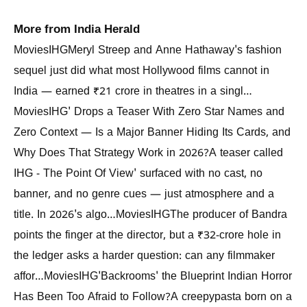
More from India Herald
MoviesIHGMeryl Streep and Anne Hathaway's fashion
sequel just did what most Hollywood films cannot in
India — earned ₹21 crore in theatres in a singl…
MoviesIHG' Drops a Teaser With Zero Star Names and
Zero Context — Is a Major Banner Hiding Its Cards, and
Why Does That Strategy Work in 2026?A teaser called
IHG - The Point Of View' surfaced with no cast, no
banner, and no genre cues — just atmosphere and a
title. In 2026's algo…MoviesIHGThe producer of Bandra
points the finger at the director, but a ₹32-crore hole in
the ledger asks a harder question: can any filmmaker
affor…MoviesIHG'Backrooms' the Blueprint Indian Horror
Has Been Too Afraid to Follow?A creepypasta born on a