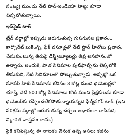
సంఖ్య) ముందు నేటి పాన్-ఇండియా హిట్లు కూడా
చిన్నబోతున్నాయి.
ఇన్‌సైడ్ టాక్
ట్రేడ్ వర్గాల్లో ఇప్పుడు జరుగుతున్న గుసగుసల ప్రకారం..
కార్పొరేట్ బుకింగ్స్, ఫేక్ వసూళ్లతో నేటి స్టార్ హీరోలు ప్రచారం
చేసుకుంటున్న తీరుపై డిస్ట్రిబ్యూటర్లు తీవ్ర అసహనంతో
ఉన్నారు. అందుకే, పాత సినిమాల ఫుట్‌ఫాల్స్‌ను లెక్కలోకి
తీసుకుని, నేటి సినిమాలతో పోల్చుతున్నారు. అప్పట్లో ఒక
సూపర్ హిట్ సినిమాను కనీసం 3 కోట్ల మంది థియేటర్లలో
చూస్తే, నేటి 500 కోట్ల సినిమాలు కోటి మంది ప్రేక్షకులను కూడా
థియేటర్‌కు రప్పించలేకపోతున్నాయన్నది ఫిల్మ్‌నగర్ టాక్. (ఇది
పరిశ్రమ వర్గాల్లో జరుగుతున్న చర్చల ఆధారంగా రాసినది;
నిర్ధారిత వాస్తవం కాదు.)
పైకి కనిపిస్తున్న ఈ నాటకం వెనుక ఉన్న అసలు కథను