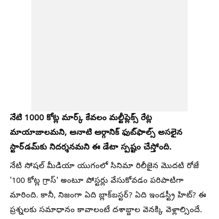
నేటి 1000 కోట్ల మార్క్ కేవలం మల్టీప్లెక్స్ రేట్ల
మాయాజాలమని, ఆనాటి ఆర్గానిక్ ఫుట్‌ఫాల్స్ అసలైన
స్టార్‌డమ్‌కు నిదర్శనమని ఈ డేటా స్పష్టం చేస్తోంది.
నేటి సోషల్ మీడియా యుగంలో సినిమా రిలీజైన మొదటి రోజే
'100 కోట్ల గ్రాస్' అంటూ పోస్టర్లు వేసుకోవడం పరిపాటిగా
మారింది. కానీ, నిజంగా ఏది బ్లాక్‌బస్టర్? ఏది ఇండస్ట్రీ హిట్? ఈ
ప్రశ్నలకు సమాధానం కావాలంటే దశాబ్దాల వెనక్కి వెళ్లాల్సిందే.