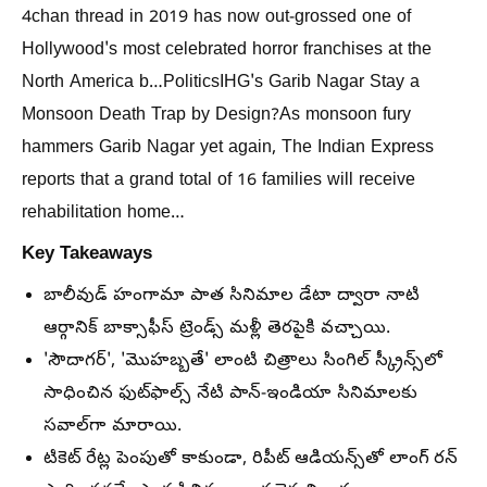
4chan thread in 2019 has now out-grossed one of
Hollywood's most celebrated horror franchises at the
North America b…PoliticsIHG's Garib Nagar Stay a
Monsoon Death Trap by Design?As monsoon fury
hammers Garib Nagar yet again, The Indian Express
reports that a grand total of 16 families will receive
rehabilitation home…
Key Takeaways
బాలీవుడ్ హంగామా పాత సినిమాల డేటా ద్వారా నాటి
ఆర్గానిక్ బాక్సాఫీస్ ట్రెండ్స్ మళ్లీ తెరపైకి వచ్చాయి.
'సౌదాగర్', 'మొహబ్బతే' లాంటి చిత్రాలు సింగిల్ స్క్రీన్స్‌లో
సాధించిన ఫుట్‌ఫాల్స్ నేటి పాన్-ఇండియా సినిమాలకు
సవాల్‌గా మారాయి.
టికెట్ రేట్ల పెంపుతో కాకుండా, రిపీట్ ఆడియన్స్‌తో లాంగ్ రన్