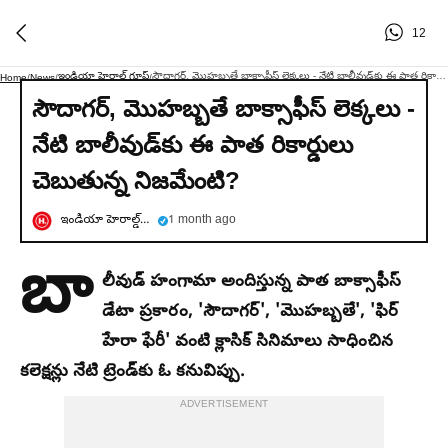
12
ఇండియా హెరాల్డ్ గ్రూప్
సౌదాగర్, మొహబ్బతే బాక్సాఫీస్ లెక్కలు - నేటి బాలీవుడ్‌కు ఈ పాత రికార్డులు చెబుతున్న నిజమేంటి?
Home
/
News
/
/
సౌదాగర్, మొహబ్బతే బాక్సాఫీస్ లెక్కలు -
నేటి బాలీవుడ్‌కు ఈ పాత రికార్డులు
చెబుతున్న నిజమేంటి?
ఇండియా హెరాల్డ్ గ్రూప్
1 month ago
బా
లీవుడ్ హంగామా అందిస్తున్న పాత బాక్సాఫీస్
డేటా ప్రకారం, 'సౌదాగర్', 'మొహబ్బతే', 'ఫిర్
హేరా ఫేరీ' వంటి క్లాసిక్ సినిమాలు సాధించిన
కలెక్షన్లు నేటి ట్రెండ్‌కు ఓ కనువిప్పు.
ADVERTISEMENT