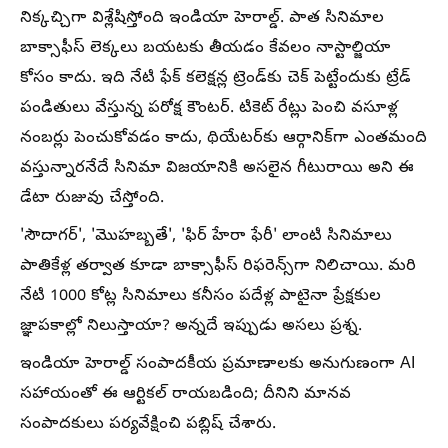
నిక్కచ్చిగా విశ్లేషిస్తోంది ఇండియా హెరాల్డ్. పాత సినిమాల
బాక్సాఫీస్ లెక్కలు బయటకు తీయడం కేవలం నాస్టాల్జియా
కోసం కాదు. ఇది నేటి ఫేక్ కలెక్షన్ల ట్రెండ్‌కు చెక్ పెట్టేందుకు ట్రేడ్
పండితులు వేస్తున్న పరోక్ష కౌంటర్. టికెట్ రేట్లు పెంచి వసూళ్ల
నంబర్లు పెంచుకోవడం కాదు, థియేటర్‌కు ఆర్గానిక్‌గా ఎంతమంది
వస్తున్నారనేదే సినిమా విజయానికి అసలైన గీటురాయి అని ఈ
డేటా రుజువు చేస్తోంది.
'సౌదాగర్', 'మొహబ్బతే', 'ఫిర్ హేరా ఫేరీ' లాంటి సినిమాలు
పాతికేళ్ల తర్వాత కూడా బాక్సాఫీస్ రిఫరెన్స్‌గా నిలిచాయి. మరి
నేటి 1000 కోట్ల సినిమాలు కనీసం పదేళ్ల పాటైనా ప్రేక్షకుల
జ్ఞాపకాల్లో నిలుస్తాయా? అన్నదే ఇప్పుడు అసలు ప్రశ్న.
ఇండియా హెరాల్డ్ సంపాదకీయ ప్రమాణాలకు అనుగుణంగా AI
సహాయంతో ఈ ఆర్టికల్ రాయబడింది; దీనిని మానవ
సంపాదకులు పర్యవేక్షించి పబ్లిష్ చేశారు.