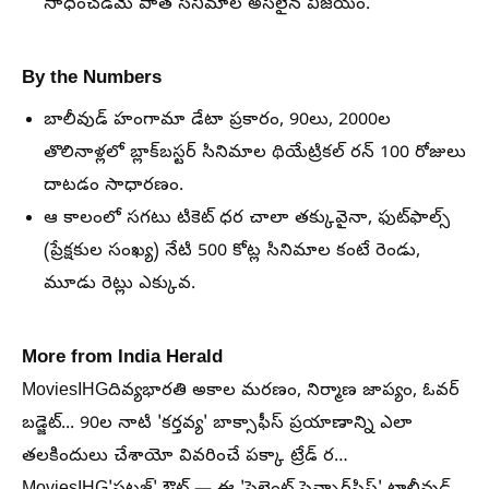
సాధించడమే పాత సినిమాల అసలైన విజయం.
By the Numbers
బాలీవుడ్ హంగామా డేటా ప్రకారం, 90లు, 2000ల
తొలినాళ్లలో బ్లాక్‌బస్టర్ సినిమాల థియేట్రికల్ రన్ 100 రోజులు
దాటడం సాధారణం.
ఆ కాలంలో సగటు టికెట్ ధర చాలా తక్కువైనా, ఫుట్‌ఫాల్స్
(ప్రేక్షకుల సంఖ్య) నేటి 500 కోట్ల సినిమాల కంటే రెండు,
మూడు రెట్లు ఎక్కువ.
More from India Herald
MoviesIHGదివ్యభారతి అకాల మరణం, నిర్మాణ జాప్యం, ఓవర్
బడ్జెట్... 90ల నాటి 'కర్తవ్య' బాక్సాఫీస్ ప్రయాణాన్ని ఎలా
తలకిందులు చేశాయో వివరించే పక్కా ట్రేడ్ ర…