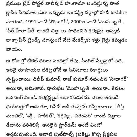
ప్రముఖ ట్రేడ్ పోర్టల్ బాలీవుడ్ హంగామా అందిస్తున్న పాత
క్లాసిక్ సినిమాల డేటా ఇప్పుడు ఇండస్ట్రీ వర్గాల్లో హాట్ టాపిక్‌గా
మారింది. 1991 నాటి 'సౌదాగర్', 2000ల నాటి 'మొహబ్బతే',
'ఫిర్ హేరా ఫేరీ' లాంటి చిత్రాలు సాధించిన కలెక్షన్లు, అప్పటి
బాక్సాఫీస్ ట్రెండ్స్ చూస్తుంటే నేటి మేకర్స్‌కు కళ్లు బైర్లు కమ్మడం
ఖాయం.
ఆ రోజుల్లో టికెట్ ధరలు వందల్లో లేవు. సింగిల్ స్క్రీన్లలో పది,
ఇరవై రూపాయల టికెట్లతోనే ఆ సినిమాలు రికార్డులు
సృష్టించాయి. దిలీప్ కుమార్, రాజ్ కుమార్ నటించిన 'సౌదాగర్'
అయినా, అమితాబ్, షారుఖ్‌ల 'మొహబ్బతే' అయినా.. కేవలం
ఓపెనింగ్ వీకెండ్ కలెక్షన్లపైనే ఆధారపడలేదు. నెలల తరబడి
థియేటర్లలో ఆడుతూ, రిపీట్ ఆడియన్స్‌ను రప్పించాయి. 'తీస్రీ
మంజిల్', 'శక్తి', 'హకీకత్', 'కర్తవ్య', 'పరంపర' లాంటి చిత్రాల
డేటాను పరిశీలిస్తే, అసలైన స్టార్‌డమ్ అంటే ఏంటో
అర్థమవుతుంది. ఆనాటి ఫుట్‌ఫాల్స్ (టికెట్లు కొన్న ప్రేక్షకుల