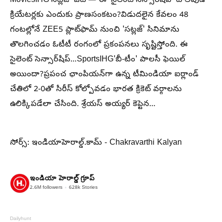
MoviesIHG'సట్లజ్' ఔట్ — ఈ 'సైలెంట్ సెన్సార్‌షిప్' టాలీవుడ్
క్రియేటర్లకు ఎందుకు ప్రాణసంకటం?విడుదలైన కేవలం 48
గంటల్లోనే ZEE5 ప్లాట్‌ఫామ్ నుంచి 'సట్లజ్' సినిమాను
తొలగించడం ఓటీటీ రంగంలో ప్రకంపనలు సృష్టిస్తోంది. ఈ
సైలెంట్ సెన్సార్‌షిప్…SportsIHG'బీ-టీం' పాలసీ ఫెయిల్
అయిందా?ప్రపంచ ఛాంపియన్‌గా ఉన్న టీమిండియా ఐర్లాండ్
చేతిలో 2-0తో సిరీస్ కోల్పోవడం భారత క్రికెట్ వర్గాలను
ఉలిక్కిపడేలా చేసింది. శ్రేయస్ అయ్యర్ కెప్టెన…
సోర్స్: ఇండియాహెరాల్డ్.కామ్ - Chakravarthi Kalyan
ఇండియా హెరాల్డ్ గ్రూప్
2.6M
followers
628k
Stories
Dailyhunt