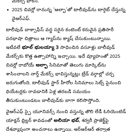
మేకర్స్ ఫోకస్.
2025 చివర్లో రానున్న 'ఆల్ఫా'తో టాలీవుడ్‌ను టార్గెట్ చేస్తున్న
వైఆర్ఎఫ్.
టాలీవుడ్ బాక్సాఫీస్ వద్ద సరైన కంటెంట్ కరువైన ప్రతిసారీ
పరభాషా చిత్రాలు ఆ గ్యాప్‌ను క్యాష్ చేసుకుంటున్నాయి.
భూల్ భులయ్యా 3
ఇటీవలే
సాధించిన వసూళ్లు బాలీవుడ్
మేకర్స్‌కు కొత్త ఉత్సాహాన్ని ఇచ్చాయి. ఇదే వ్యూహంతో 2025
ఆల్ఫా
చివర్లో రాబోయే
సినిమాతో తెలుగు మార్కెట్‌ను
శాసించాలని నార్త్ మేకర్స్ భావిస్తున్నట్లు ట్రేడ్ వర్గాల్లో చర్చ
జరుగుతోంది. టాలీవుడ్ స్టార్ హీరోల సినిమాలు సెట్స్ పైనుంచి
థియేటర్లకు రావడానికి ఏళ్ల తరబడి సమయం
తీసుకుంటుండటం బాలీవుడ్‌కు బాగా కలిసొస్తోంది.
వైఆర్ఎఫ్ స్పై యూనివర్స్ నుంచి వస్తున్న తొలి లేడీ ఓరియెంటెడ్
అలియా భట్
యాక్షన్ థ్రిల్లర్ కావడంతో
, శర్వరీ ప్రాజెక్ట్‌పై
దేశవ్యాప్తంగా అంచనాలు ఉన్నాయి. ఆర్ఆర్ఆర్ తర్వాత