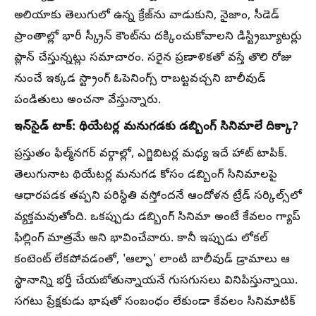
అలియాకు తెలుగులో ఉన్న క్రేజ్‌ను వాడుకుని, నైజాం, సీడెడ్
ప్రాంతాల్లో భారీ స్క్రీన్ కౌంట్‌ను దక్కించుకోవాలని డిస్ట్రిబ్యూటర్లు
ప్లాన్ చేస్తున్నట్లు సమాచారం. సరైన ప్రణాళికతో వస్తే తొలి రోజు
నుంచే ఇక్కడ స్ట్రాంగ్ ఓపెనింగ్స్ రాబట్టవచ్చని బాలీవుడ్
పండితులు అంచనా వేస్తున్నారు.
ఇన్‌సైడ్ టాక్: థియేటర్ల మనుగడకు డబ్బింగ్ సినిమాలే దిక్కా?
ప్రస్తుతం ఫిల్మ్‌నగర్ వర్గాల్లో, ఎగ్జిబిటర్ల మధ్య ఇదే హాట్ టాపిక్.
తెలుగునాట థియేటర్ల మనుగడ కోసం డబ్బింగ్ సినిమాలపై
ఆధారపడక తప్పని పరిస్థితి వస్తోందనే ఆందోళన ట్రేడ్ సర్కిల్స్‌లో
వ్యక్తమవుతోంది. ఒకప్పుడు డబ్బింగ్ సినిమా అంటే కేవలం గ్యాప్
ఫిల్లింగ్ మాత్రమే అని భావించేవారు. కానీ ఇప్పుడు లోకల్
కంటెంట్ లేకపోవడంతో, 'ఆల్ఫా' లాంటి బాలీవుడ్ డ్రామాలు ఆ
స్థానాన్ని భర్తీ చేయబోతున్నాయనే గుసగుసలు వినిపిస్తున్నాయి.
సగటు ప్రేక్షకుడు భాషతో సంబంధం లేకుండా కేవలం సినిమాటిక్