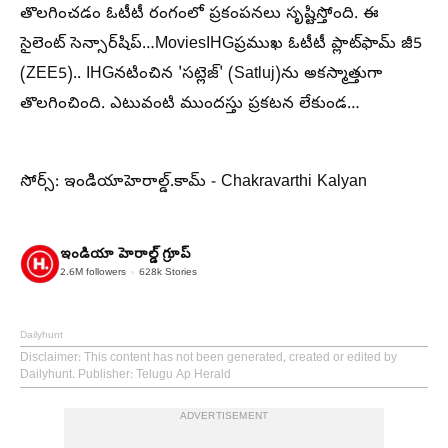
తొలగించడం ఓటీటీ రంగంలో ప్రకంపనలు సృష్టిస్తోంది. ఈ
సైలెంట్ సెన్సార్‌షిప్…MoviesIHGప్రముఖ ఓటీటీ ప్లాట్‌ఫామ్ జీ5
(ZEE5).. IHGనటించిన 'సట్లెజ్' (Satluj)ను అకస్మాత్తుగా
తొలగించింది. ఎటువంటి ముందస్తు ప్రకటన లేకుండ…
సోర్స్: ఇండియాహెరాల్డ్.కామ్ - Chakravarthi Kalyan
ఇండియా హెరాల్డ్ గ్రూప్
2.6M
followers
628k
Stories
Dailyhunt
Disclaimer
: This content has not been generated, created or edited by
Dailyhunt. Publisher: Telugu Ap Herald
ADVERTISEMENT