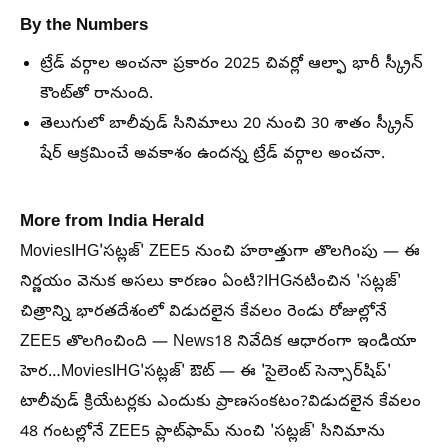
By the Numbers
ట్రేడ్ వర్గాల అంచనా ప్రకారం 2025 చివర్లో ఆల్ఫా భారీ స్క్రీన్
కౌంట్‌తో రానుంది.
తెలుగులో బాలీవుడ్ సినిమాలు 20 నుంచి 30 శాతం స్క్రీన్
షేర్ ఆక్రమించే అవకాశం ఉందన్న ట్రేడ్ వర్గాల అంచనా.
More from India Herald
MoviesIHG'సట్లజ్' ZEE5 నుంచి హఠాత్తుగా తొలగింపు — ఈ
నిర్ణయం వెనుక అసలు కారణం ఏంటి?IHGనటించిన 'సట్లజ్'
చిత్రాన్ని భారతదేశంలో విడుదలైన కేవలం రెండు రోజుల్లోనే
ZEE5 తొలగించింది — News18 నివేదిక ఆధారంగా ఇండియా
హెర…MoviesIHG'సట్లజ్' ఔట్ — ఈ 'సైలెంట్ సెన్సార్‌షిప్'
టాలీవుడ్ క్రియేటర్లకు ఎందుకు ప్రాణసంకటం?విడుదలైన కేవలం
48 గంటల్లోనే ZEE5 ప్లాట్‌ఫామ్ నుంచి 'సట్లజ్' సినిమాను