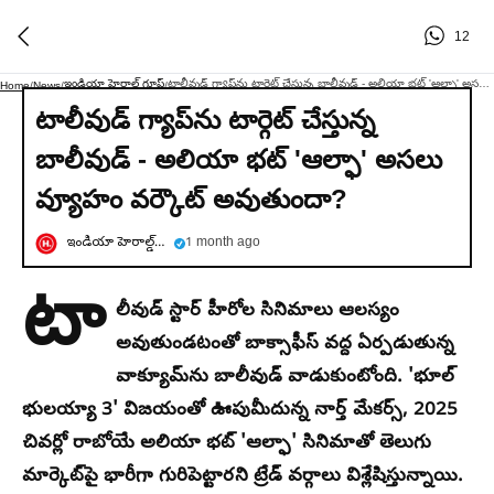
12
ఇండియా హెరాల్డ్ గ్రూప్
టాలీవుడ్ గ్యాప్‌ను టార్గెట్ చేస్తున్న బాలీవుడ్ - అలియా భట్ 'ఆల్ఫా' అసలు వ్యూహం వర్కౌట్ అవుతుందా?
Home
/
News
/
/
టాలీవుడ్ గ్యాప్‌ను టార్గెట్ చేస్తున్న
బాలీవుడ్ - అలియా భట్ 'ఆల్ఫా' అసలు
వ్యూహం వర్కౌట్ అవుతుందా?
ఇండియా హెరాల్డ్ గ్రూప్
1 month ago
టా
లీవుడ్ స్టార్ హీరోల సినిమాలు ఆలస్యం
అవుతుండటంతో బాక్సాఫీస్ వద్ద ఏర్పడుతున్న
వాక్యూమ్‌ను బాలీవుడ్ వాడుకుంటోంది. 'భూల్
భులయ్యా 3' విజయంతో ఊపుమీదున్న నార్త్ మేకర్స్, 2025
చివర్లో రాబోయే అలియా భట్ 'ఆల్ఫా' సినిమాతో తెలుగు
మార్కెట్‌పై భారీగా గురిపెట్టారని ట్రేడ్ వర్గాలు విశ్లేషిస్తున్నాయి.