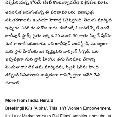
ఎక్స్‌పీరియన్స్ కోసమే టికెట్ కొంటున్నాడనేది విశ్లేషకుల మాట.
తెరవెనుక జరుగుతున్న ఈ పరిణామాలను, భవిష్యత్తు
సమీకరణాలను ఇండియా హెరాల్డ్ విశ్లేషిస్తోంది. తెలుగు మార్కెట్
ఇప్పుడు ఎవరి కంచుకోట కాదు. కంటెంట్, విజువల్ స్కేల్ ఉంటే
బాలీవుడ్ స్టార్స్ సైతం ఇక్కడ 20 నుంచి 30 శాతం స్క్రీన్ షేర్‌ను
ఈజీగా లాగేసుకుంటారు. ఇది టాలీవుడ్ ఇండస్ట్రీకి, ముఖ్యంగా
మన స్టార్ హీరోలకు ఒక స్పష్టమైన వార్నింగ్ సిగ్నల్. మరి
ఇప్పటికైనా మన స్టార్ హీరోలు తమ సినిమాల వేగాన్ని
పెంచుతారా? లేక తమ మార్కెట్‌ను, స్క్రీన్ షేర్‌ను హిందీ
డబ్బింగ్ సినిమాలకు శాశ్వతంగా రాసిచ్చేస్తారా అనేది వేచి
చూడాలి.
More from India Herald
BreakingIHG's 'Alpha': This Isn't Women Empowerment,
It's Lazy Marketing!Yash Raj Films' ambitious spy thriller