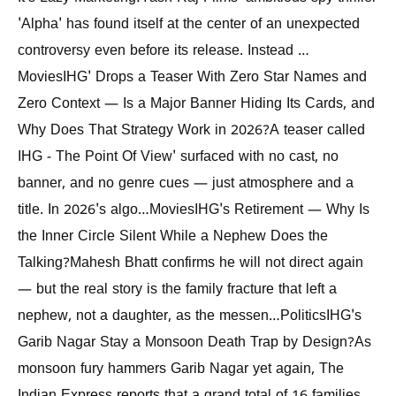
'Alpha' has found itself at the center of an unexpected
controversy even before its release. Instead …
MoviesIHG' Drops a Teaser With Zero Star Names and
Zero Context — Is a Major Banner Hiding Its Cards, and
Why Does That Strategy Work in 2026?A teaser called
IHG - The Point Of View' surfaced with no cast, no
banner, and no genre cues — just atmosphere and a
title. In 2026's algo…MoviesIHG's Retirement — Why Is
the Inner Circle Silent While a Nephew Does the
Talking?Mahesh Bhatt confirms he will not direct again
— but the real story is the family fracture that left a
nephew, not a daughter, as the messen…PoliticsIHG's
Garib Nagar Stay a Monsoon Death Trap by Design?As
monsoon fury hammers Garib Nagar yet again, The