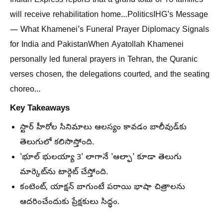
Indian Express reports that a grand total of 16 families
will receive rehabilitation home…PoliticsIHG's Message
— What Khamenei's Funeral Prayer Diplomacy Signals
for India and PakistanWhen Ayatollah Khamenei
personally led funeral prayers in Tehran, the Quranic
verses chosen, the delegations courted, and the seating
choreo…
Key Takeaways
స్టార్ హీరోల సినిమాలు ఆలస్యం కావడం బాలీవుడ్‌కు
తెలుగులో కలిసొస్తోంది.
'భూల్ భులయ్యా 3' లాగానే 'ఆల్ఫా' కూడా తెలుగు
మార్కెట్‌ను టార్గెట్ చేస్తోంది.
కంటెంట్, యాక్షన్ బాగుంటే పరాయి భాషా చిత్రాలను
ఆదరించేందుకు ప్రేక్షకులు సిద్ధం.