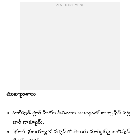
ADVERTISEMENT
ముఖ్యాంశాలు
టాలీవుడ్ స్టార్ హీరోల సినిమాల ఆలస్యంతో బాక్సాఫీస్ వద్ద
భారీ వాక్యూమ్.
'భూల్ భులయ్యా 3' సక్సెస్‌తో తెలుగు మార్కెట్‌పై బాలీవుడ్