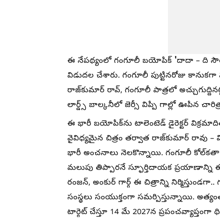
'
ఈ నేపథ్యంలో గంగూలీ బయోపిక్
దాదా – ది సౌ
విడుదల చేశారు. గంగూలీ పుట్టినరోజు కానుకగా విడ
రాజ్‌కుమార్ రావ్, గంగూలీ పాత్రలో అచ్చుగుద్దిన
లార్డ్స్ బాల్కనీలో జెర్సీ విప్పి గాల్లో ఊపిన చారి
ఈ భారీ బయోపిక్‌ను టాలెంటెడ్ డైరెక్టర్ విక్రమాదిత్
వైవిధ్యమైన చిత్రం తర్వాత రాజ్‌కుమార్ రావు – విక
భారీ అంచనాలు నెలకొన్నాయి. గంగూలీ కోల్‌కతా వీధ
మలుపు తిప్పారనే స్ఫూర్తిదాయక ప్రయాణాన్ని 
రంజన్, అంకుర్ గార్గ్ ఈ చిత్రాన్ని నిర్మిస్తుండగ
సంస్థలు సంయుక్తంగా సమర్పిస్తున్నాయి. అత్యంత ప్
టార్గెట్ చేస్తూ 14 మే 2027న ప్రపంచవ్యాప్తంగా థ