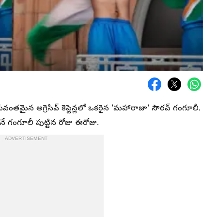
యవంతమైన అగ్రెసివ్ కెప్టెన్లలో ఒకరైన 'మహారాజా' సౌరవ్ గంగూలీ.
ునే గంగూలీ పుట్టిన రోజు ఈరోజు.
ADVERTISEMENT