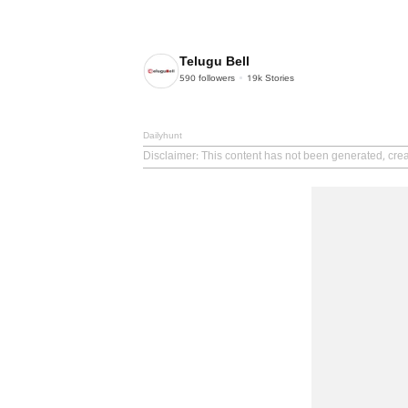
Telugu Bell
590
followers
19k
Stories
Dailyhunt
Disclaimer
: This content has not been generated, crea