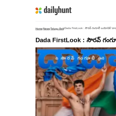
Dada FirstLook : సౌరవ్ గంగూలీ బయోపిక్ 'దాదా' ఫ
Home
/
News
/
Telugu Bell
/
Dada FirstLook : సౌరవ్ గంగూలీ 