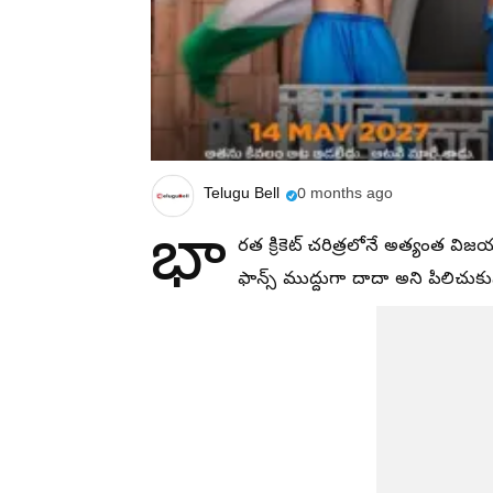
Telugu Bell
0 months ago
భా
రత క్రికెట్ చరిత్రలోనే అత్యంత విజ
ఫాన్స్ ముద్దుగా దాదా అని పిలిచుక