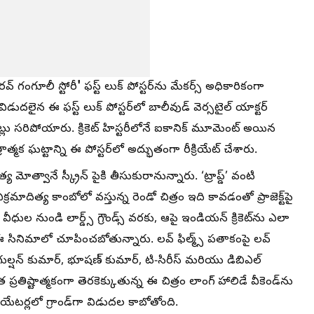
'
రవ్ గంగూలీ స్టోరీ
ఫస్ట్ లుక్ పోస్టర్‌ను మేకర్స్ అధికారికంగా
ుదలైన ఈ ఫస్ట్ లుక్ పోస్టర్‌లో బాలీవుడ్ వెర్సటైల్ యాక్టర్
ట్లు సరిపోయారు. క్రికెట్ హిస్టరీలోనే ఐకానిక్ మూమెంట్ అయిన
త్రాత్మక ఘట్టాన్ని ఈ పోస్టర్‌లో అద్భుతంగా రీక్రియేట్ చేశారు.
య మోత్వానే స్క్రీన్ పైకి తీసుకురానున్నారు. ‘ట్రాప్డ్’ వంటి
్రమాదిత్య కాంబోలో వస్తున్న రెండో చిత్రం ఇది కావడంతో ప్రాజెక్ట్‌పై
ుల నుండి లార్డ్స్ గ్రౌండ్స్ వరకు, ఆపై ఇండియన్ క్రికెట్‌ను ఎలా
ఈ సినిమాలో చూపించబోతున్నారు. లవ్ ఫిల్మ్స్ పతాకంపై లవ్
ా.. గుల్షన్ కుమార్, భూషణ్ కుమార్, టి-సిరీస్ మరియు డిబిఎల్
రతిష్టాత్మకంగా తెరకెక్కుతున్న ఈ చిత్రం లాంగ్ హాలిడే వీకెండ్‌ను
ియేటర్లలో గ్రాండ్‌గా విడుదల కాబోతోంది.