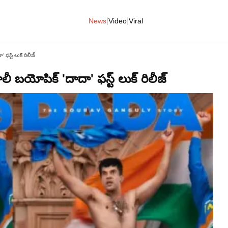
|
|
News
Video
Viral
స్ట్ లుక్ రిలీజ్
బయోపిక్ 'దాదా' ఫస్ట్ లుక్ రిలీజ్