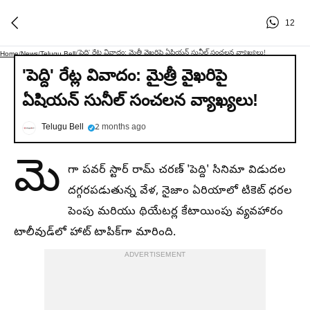
12
'పెద్ది' రేట్ల వివాదం: మైత్రీ వైఖరిపై ఏషియన్ సునీల్ సంచలన వ్యాఖ్యలు!
Home
/
News
/
Telugu Bell
/
'పెద్ది' రేట్ల వివాదం: మైత్రీ వైఖరిపై
ఏషియన్ సునీల్ సంచలన వ్యాఖ్యలు!
Telugu Bell
2 months ago
మె
గా పవర్ స్టార్ రామ్ చరణ్ 'పెద్ది' సినిమా విడుదల
దగ్గరపడుతున్న వేళ, నైజాం ఏరియాలో టికెట్ ధరల
పెంపు మరియు థియేటర్ల కేటాయింపు వ్యవహారం
టాలీవుడ్‌లో హాట్ టాపిక్‌గా మారింది.
ADVERTISEMENT