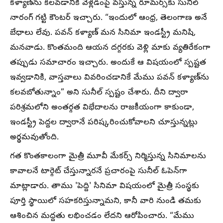
కళ్యాణ్‌ను కలవడానికి వెళ్లడంపై వస్తున్న రూమర్స్‌కు సునీల్
నారంగ్ గట్టి కౌంటర్ ఇచ్చారు. “ఇందులో ఆంధ్ర, తెలంగాణ అనే
బేధాలు లేవు. పవన్ కళ్యాణ్ మన సినిమా ఇండస్ట్రీ మనిషి,
మనవాడు. కొంతమంది ఆయన దగ్గరకు వెళ్లి మాకు వ్యతిరేకంగా
తప్పుడు సమాచారం ఇచ్చారు. అందుకే ఆ విషయంలో స్పష్టత
ఇవ్వడానికి, వాస్తవాలు వివరించడానికే మేము పవన్ కళ్యాణ్‌ను
కలవబోతున్నాం” అని సునీల్ స్పష్టం చేశారు. దీని ద్వారా
పరిశ్రమలోని అంతర్గత విభేదాలను రాజకీయంగా కాకుండా,
ఇండస్ట్రీ పెద్దల ద్వారానే పరిష్కరించుకోవాలని చూస్తున్నట్లు
అర్థమవుతోంది.
గత కొంతకాలంగా మైత్రీ మూవీ మేకర్స్ నిర్మిస్తున్న సినిమాలను
కావాలనే టార్గెట్ చేస్తున్నారనే ప్రచారంపై సునీల్ ఓపెన్‌గా
మాట్లాడారు. తాము 'పెద్ది' సినిమా విషయంలో మైత్రీ సంస్థకు
పూర్తి స్థాయిలో సహకరిస్తున్నామని, కానీ వారి నుండి తమకు
ఆశించిన మద్దతు లభించడం లేదని ఆరోపించారు. “మేము