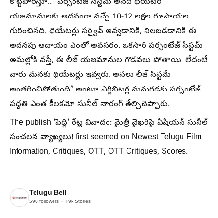
కొట్టిపారేస్తూ.. “పర్సంటేజ్ సిస్టమ్ అనేది థియేటర్
యజమానులకు అదనంగా వచ్చే 10-12 లక్షల రూపాయల
గురించినది. థియేటర్లు సర్వైవ్ అవ్వడానికి, నిలబడడానికి ఈ
అదనపు ఆదాయం ఎంతో అవసరం. ఒకసారి పర్సంటేజ్ సిస్టమ్
అమల్లోకి వస్తే, ఈ లీజ్ యజమానుల గొడవలు పోతాయి. లేదంటే
వారు మనకు థియేటర్లు ఇవ్వరు, అసలు లీజ్ సిస్టమే
అంతరించిపోతుంది” అంటూ ఎగ్జిబిటర్ల మనుగడకు పర్సంటేజ్
పద్ధతి ఎంత కీలకమో సునీల్ నారంగ్ తేల్చిచెప్పారు.
The publish 'పెద్ది' రేట్ల వివాదం: మైత్రీ వైఖరిపై ఏషియన్ సునీల్
సంచలన వ్యాఖ్యలు! first seemed on Newest Telugu Film
Information, Critiques, OTT, OTT Critiques, Scores.
Telugu Bell
590
followers
19k
Stories