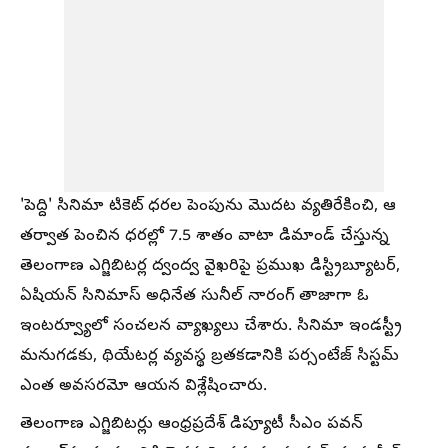
'పెద్ది' సినిమా టికెట్ ధరల పెంపును మొదట వ్యతిరేకించి, ఆ
తర్వాత పెంచిన ధరల్లో 7.5 శాతం వాటా డిమాండ్ చేస్తున్న
తెలంగాణ ఎగ్జిబిటర్ల ద్వంద్వ వైఖరిపై ప్రముఖ డిస్ట్రిబ్యూటర్,
ఏషియన్ సినిమాస్ అధినేత సునీల్ నారంగ్ తాజాగా ఓ
ఇంటర్వ్యూలో సంచలన వ్యాఖ్యలు చేశారు. సినిమా ఇండస్ట్రీ
మనుగడకు, థియేటర్ల వ్యవస్థ బ్రతకడానికి పర్సంటేజ్ సిస్టమ్
ఎంత అవసరమో ఆయన విశ్లేషించారు.
తెలంగాణ ఎగ్జిబిటర్లు ఆంధ్రప్రదేశ్ డిప్యూటీ సీఎం పవన్