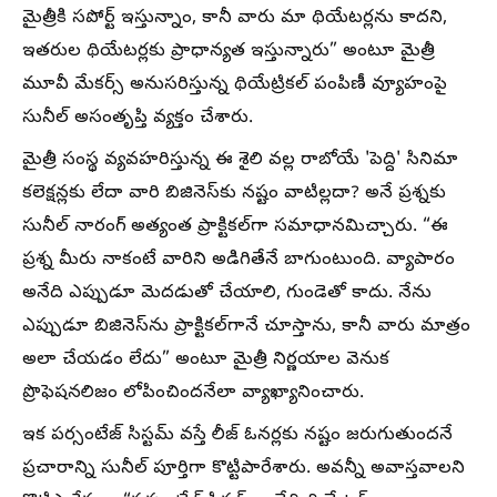
మైత్రీకి సపోర్ట్ ఇస్తున్నాం, కానీ వారు మా థియేటర్లను కాదని,
ఇతరుల థియేటర్లకు ప్రాధాన్యత ఇస్తున్నారు” అంటూ మైత్రీ
మూవీ మేకర్స్ అనుసరిస్తున్న థియేట్రికల్ పంపిణీ వ్యూహంపై
సునీల్ అసంతృప్తి వ్యక్తం చేశారు.
మైత్రీ సంస్థ వ్యవహరిస్తున్న ఈ శైలి వల్ల రాబోయే 'పెద్ది' సినిమా
కలెక్షన్లకు లేదా వారి బిజినెస్‌కు నష్టం వాటిల్లదా? అనే ప్రశ్నకు
సునీల్ నారంగ్ అత్యంత ప్రాక్టికల్‌గా సమాధానమిచ్చారు. “ఈ
ప్రశ్న మీరు నాకంటే వారిని అడిగితేనే బాగుంటుంది. వ్యాపారం
అనేది ఎప్పుడూ మెదడుతో చేయాలి, గుండెతో కాదు. నేను
ఎప్పుడూ బిజినెస్‌ను ప్రాక్టికల్‌గానే చూస్తాను, కానీ వారు మాత్రం
అలా చేయడం లేదు” అంటూ మైత్రీ నిర్ణయాల వెనుక
ప్రొఫెషనలిజం లోపించిందనేలా వ్యాఖ్యానించారు.
ఇక పర్సంటేజ్ సిస్టమ్ వస్తే లీజ్ ఓనర్లకు నష్టం జరుగుతుందనే
ప్రచారాన్ని సునీల్ పూర్తిగా కొట్టిపారేశారు. అవన్నీ అవాస్తవాలని