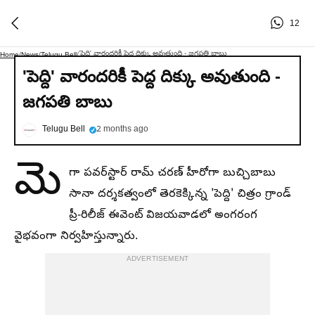
12
'పెద్ది' వారందరికీ పెద్ద దిక్కు అవుతుంది - జగపతి బాబు
Home
/
News
/
Telugu Bell
/
'పెద్ది' వారందరికీ పెద్ద దిక్కు అవుతుంది -
జగపతి బాబు
Telugu Bell
2 months ago
మె
గా పవర్‌స్టార్ రామ్ చరణ్ హీరోగా బుచ్చిబాబు
సానా దర్శకత్వంలో తెరకెక్కిన్న 'పెద్ది' చిత్రం గ్రాండ్
ప్రీ-రిలీజ్ ఈవెంట్ విజయవాడలో అంగరంగ
వైభవంగా నిర్వహిస్తున్నారు.
ADVERTISEMENT