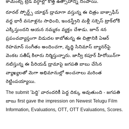
కామెంట్స్ ట్రేడ్ వర్గాల్లో కొత్త ఉత్సాహాన్ని నింపాయి.
రూరల్ స్పోర్ట్స్ యాక్షన్ డ్రామాగా వస్తున్న ఈ చిత్రం బాక్సాఫీస్
వద్ద భారీ వసూళ్లను సాధించి, ఇండస్ట్రీని మళ్లీ సక్సెస్ ట్రాక్‌లోకి
ఎక్కిస్తుందని ఆయన నమ్మకం వ్యక్తం చేశాడు. జూన్ 4న
ప్రపంచవ్యాప్తంగా విడుదల కాబోతున్న ఈ చిత్రానికి ఏఆర్
రెహమాన్ సంగీతం అందించగా, వృద్ధి సినిమాస్ బ్యానర్‌పై
వెంకట సతీష్ కిలారు నిర్మిస్తున్నారు. జాన్వీ కపూర్ హీరోయిన్‌గా
నటిస్తున్న ఈ పీరియడ్ డ్రామాపై జగపతి బాబు చేసిన
వ్యాఖ్యలతో మెగా అభిమానుల్లో అంచనాలు మరింత
రెట్టింపయ్యాయి.
The submit 'పెద్ది' వారందరికీ పెద్ద దిక్కు అవుతుంది - జగపతి
బాబు first gave the impression on Newest Telugu Film
Information, Evaluations, OTT, OTT Evaluations, Scores.