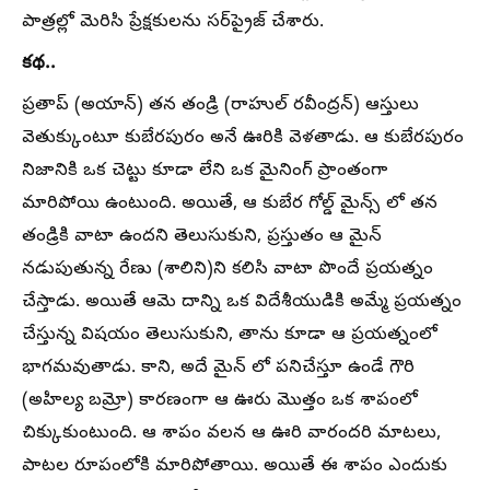
పాత్రల్లో మెరిసి ప్రేక్షకులను సర్‌ప్రైజ్ చేశారు.
కథ..
ప్రతాప్ (అయాన్) తన తండ్రి (రాహుల్ రవీంద్రన్) ఆస్తులు
వెతుక్కుంటూ కుబేరపురం అనే ఊరికి వెళతాడు. ఆ కుబేరపురం
నిజానికి ఒక చెట్టు కూడా లేని ఒక మైనింగ్ ప్రాంతంగా
మారిపోయి ఉంటుంది. అయితే, ఆ కుబేర గోల్డ్ మైన్స్ లో తన
తండ్రికి వాటా ఉందని తెలుసుకుని, ప్రస్తుతం ఆ మైన్
నడుపుతున్న రేణు (శాలిని)ని కలిసి వాటా పొందే ప్రయత్నం
చేస్తాడు. అయితే ఆమె దాన్ని ఒక విదేశీయుడికి అమ్మే ప్రయత్నం
చేస్తున్న విషయం తెలుసుకుని, తాను కూడా ఆ ప్రయత్నంలో
భాగమవుతాడు. కాని, అదే మైన్ లో పనిచేస్తూ ఉండే గౌరి
(అహిల్య బమ్రో) కారణంగా ఆ ఊరు మొత్తం ఒక శాపంలో
చిక్కుకుంటుంది. ఆ శాపం వలన ఆ ఊరి వారందరి మాటలు,
పాటల రూపంలోకి మారిపోతాయి. అయితే ఈ శాపం ఎందుకు