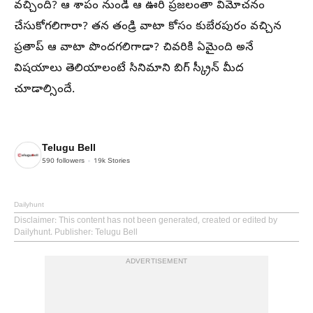
వచ్చింది? ఆ శాపం నుండి ఆ ఊరి ప్రజలంతా విమోచనం
చేసుకోగలిగారా? తన తండ్రి వాటా కోసం కుబేరపురం వచ్చిన
ప్రతాప్ ఆ వాటా పొందగలిగాడా? చివరికి ఏమైంది అనే
విషయాలు తెలియాలంటే సినిమాని బిగ్ స్క్రీన్ మీద
చూడాల్సిందే.
Telugu Bell
590
followers
19k
Stories
Dailyhunt
Disclaimer
: This content has not been generated, created or edited by
Dailyhunt. Publisher: Telugu Bell
ADVERTISEMENT