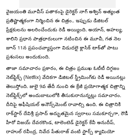
వైజయంతి మూవీస్ పతాకంపై డైరెక్టర్ నాగ్ అశ్విన్ అత్యంత
ప్రతిష్టాత్మకంగా నిర్మించిన ఈ చిత్రం.. ఇప్పుడు డిజిటల్
ప్రేక్షకులను అలరించేందుకు రెడీ అయ్యింది. అయాన్, అహల్య,
శాలిని ప్రధాన పాత్రధారులుగా నటించిన ఈ మూవీ, గత నెల
జూన్ 11న ప్రపంచవ్యాప్తంగా విడుదలై క్లాసిక్ టాక్‌తో పాటు
ప్రశంసలు అందుకుంది.
తాజా సమాచారం ప్రకారం, ఈ చిత్రం ప్రముఖ ఓటీటీ దిగ్గజం
నెట్‌ఫ్లిక్స్ (Netflix) వేదికగా డిజిటల్ స్ట్రీమింగ్‌కు రెడీ అయినట్లు
తెలుస్తోంది. జులై 9వ తేదీ నుంచి ఈ క్రేజీ ప్రయోగాత్మక చిత్రాన్ని
నెట్‌ఫ్లిక్స్‌లో అందుబాటులోకి తీసుకురానున్నట్లు సమాచారం.
దీనిపై అఫీషియల్ అనౌన్స్‌మెంట్ రావాల్సి ఉంది. ఈ చిత్రానికి
రాక్‌స్టార్ దేవిశ్రీ ప్రసాద్ అద్భుతమైన స్వరాలు సమకూర్చగా, రౌడీ
హీరో విజయ్ దేవరకొండ, టాలెంటెడ్ డైరెక్టర్ కేవీ అనుదీప్,
రాహుల్ రవీంద్ర, నివేద పేతురాజ్ వంటి స్టార్స్ క్యామియో