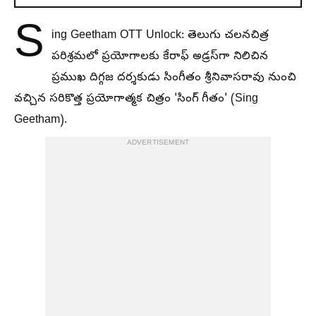
S
ing Geetham OTT Unlock: తెలుగు చలనచిత్ర
పరిశ్రమలో ప్రయోగాలకు కేరాఫ్ అడ్రస్‌గా నిలిచిన
ప్రముఖ దిగ్గజ దర్శకుడు సింగీతం శ్రీనివాసరావు నుంచి
వచ్చిన సరికొత్త ప్రయోగాత్మక చిత్రం 'సింగ్‌ గీతం' (Sing
Geetham).
ADVERTISEMENT