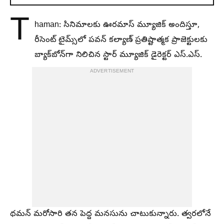
T
haman: సినిమాలకు ఊరమాస్ మ్యూజిక్ అందిస్తూ,
రీసెంట్ టైమ్స్‌లో పవన్ కల్యాణ్ ప్రతిష్టాత్మక ప్రాజెక్టులకు
బ్యాక్‌బోన్‌గా నిలిచిన స్టార్ మ్యూజిక్ డైరెక్టర్ ఎస్.ఎస్.
ADVERTISEMENT
థమన్ మరోసారి తన పెద్ద మనసును చాటుకున్నారు. త్వరలోనే