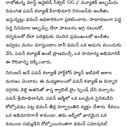
రాబోతున్న మోస్ట్ అవైటెడ్ సీక్వెల్ ‘OG 2’ మ్యూజిక్ ఆల్బమ్‌ను
దివంగత పవన్ కల్యాణ్ వీరాభిమాని నిరంజన్‌కు అంకితం
ఇస్తున్నట్లు థమన్ అధికారికంగా ప్రకటించారు. సాధారణంగా పెద్ద
పెద్ద సినిమాల ఆల్బమ్స్ లేదా పాటలను అగ్ర నటులకో,
దర్శకులకో లేదా పరిశ్రమకు చెందిన ప్రముఖులకో అంకితం
ఇవ్వడం మనం చూస్తుంటాం కానీ థమన్ ఒక అడుగు ముందుకు
వేసి, పవన్ కల్యాణ్ అంటే ప్రాణమిచ్చే ఒక సామాన్య అభిమానికి
ఈ గౌరవాన్ని దక్కించారు.
నిరంజన్ అనే పవన్ కల్యాణ్ హార్డ్‌కోర్ ఫ్యాన్ ఇటీవలే అకాల
మరణం చెందారు. ఈ మధ్యకాలంలో పవన్ కళ్యాణ్ ఆ చిన్నారి
దగ్గరకు వెళ్లి అతనితో కాస్త క్వాలిటీ టైం స్పెండ్ చేసి వచ్చారు.
పవన్ శ్రేయోభిలాషిని, పవన్ ఆర్మీలో ఒక బలమైన సైనికుడిని
కోల్పోవడం పట్ల థమన్ తీవ్ర దిగ్భ్రాంతిని వ్యక్తం చేశారు. కేవలం
ఒక అభిమానిగానే కాకుండా, తమ జర్నీలో భాగమైన ఒక
కుటుంబ సభ్యుడిని కోల్పోయినంతగా థమన్ ఎమోషనల్