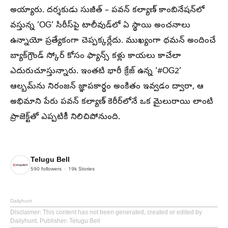
అయ్యారు. దర్శకుడు సుజీత్ – పవన్ కల్యాణ్ కాంబినేషన్‌లో
వస్తున్న ‘OG’ సిరీస్‌పై టాలీవుడ్‌లో ఏ స్థాయి అంచనాలు
ఉన్నాయో ప్రత్యేకంగా చెప్పక్కర్లేదు. ముఖ్యంగా థమన్ అందించే
బ్యాక్‌గ్రౌండ్ స్కోర్ కోసం ఫ్యాన్స్ కళ్లు కాయలు కాచేలా
ఎదురుచూస్తున్నారు. ఇంతటి భారీ క్రేజ్ ఉన్న ‘#OG2’
ఆల్బమ్‌ను నిరంజన్ జ్ఞాపకార్థం అంకితం ఇవ్వడం ద్వారా, ఆ
అభిమాని పేరు పవన్ కల్యాణ్ కెరీర్‌లోనే ఒక మైలురాయి లాంటి
ప్రాజెక్ట్‌తో ఎప్పటికీ నిలిచిపోనుంది.
Telugu Bell
590
followers
19k
Stories
Dailyhunt
Disclaimer
: This content has not been generated, created or edited by
Dailyhunt. Publisher: Telugu Bell