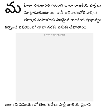
మ
హిళా సాధికారత గురించి చాలా రాజకీయ పార్టీలు
మాట్లాడుతుంటాయి. కానీ అధికారంలోకి వచ్చిన
తర్వాత మహిళలకు నిజమైన రాజకీయ ప్రాధాన్యం
కల్పించే విషయంలో చాలా వరకు వెనుకబడిపోతాయి.
ADVERTISEMENT
అలాంటి సమయంలో తెలుగుదేశం పార్టీ జాతీయ ప్రధాన