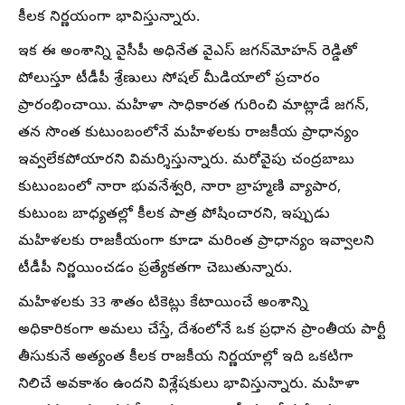
కీలక నిర్ణయంగా భావిస్తున్నారు.
ఇక ఈ అంశాన్ని వైసీపీ అధినేత వైఎస్ జగన్‌మోహన్ రెడ్డితో
పోలుస్తూ టీడీపీ శ్రేణులు సోషల్ మీడియాలో ప్రచారం
ప్రారంభించాయి. మహిళా సాధికారత గురించి మాట్లాడే జగన్,
తన సొంత కుటుంబంలోనే మహిళలకు రాజకీయ ప్రాధాన్యం
ఇవ్వలేకపోయారని విమర్శిస్తున్నారు. మరోవైపు చంద్రబాబు
కుటుంబంలో నారా భువనేశ్వరి, నారా బ్రాహ్మణి వ్యాపార,
కుటుంబ బాధ్యతల్లో కీలక పాత్ర పోషించారని, ఇప్పుడు
మహిళలకు రాజకీయంగా కూడా మరింత ప్రాధాన్యం ఇవ్వాలని
టీడీపీ నిర్ణయించడం ప్రత్యేకతగా చెబుతున్నారు.
మహిళలకు 33 శాతం టికెట్లు కేటాయించే అంశాన్ని
అధికారికంగా అమలు చేస్తే, దేశంలోనే ఒక ప్రధాన ప్రాంతీయ పార్టీ
తీసుకునే అత్యంత కీలక రాజకీయ నిర్ణయాల్లో ఇది ఒకటిగా
నిలిచే అవకాశం ఉందని విశ్లేషకులు భావిస్తున్నారు. మహిళా