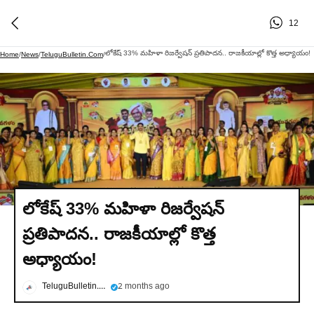
12
లోకేష్ 33% మహిళా రిజర్వేషన్ ప్రతిపాదన.. రాజకీయాల్లో కొత్త అధ్యాయం!
Home
/
News
/
TeluguBulletin.com
/
లోకేష్ 33% మహిళా రిజర్వేషన్
ప్రతిపాదన.. రాజకీయాల్లో కొత్త
అధ్యాయం!
TeluguBulletin.com
2 months ago