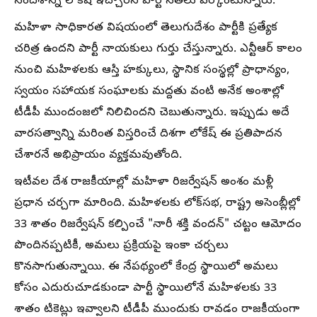
సందేశాన్ని లోకేష్ ఇచ్చారని పార్టీ నేతలు పేర్కొంటున్నారు.
మహిళా సాధికారత విషయంలో తెలుగుదేశం పార్టీకి ప్రత్యేక
చరిత్ర ఉందని పార్టీ నాయకులు గుర్తు చేస్తున్నారు. ఎన్టీఆర్ కాలం
నుంచి మహిళలకు ఆస్తి హక్కులు, స్థానిక సంస్థల్లో ప్రాధాన్యం,
స్వయం సహాయక సంఘాలకు మద్దతు వంటి అనేక అంశాల్లో
టీడీపీ ముందంజలో నిలిచిందని చెబుతున్నారు. ఇప్పుడు అదే
వారసత్వాన్ని మరింత విస్తరించే దిశగా లోకేష్ ఈ ప్రతిపాదన
చేశారనే అభిప్రాయం వ్యక్తమవుతోంది.
ఇటీవల దేశ రాజకీయాల్లో మహిళా రిజర్వేషన్ అంశం మళ్లీ
ప్రధాన చర్చగా మారింది. మహిళలకు లోక్‌సభ, రాష్ట్ర అసెంబ్లీల్లో
33 శాతం రిజర్వేషన్ కల్పించే "నారీ శక్తి వందన్" చట్టం ఆమోదం
పొందినప్పటికీ, అమలు ప్రక్రియపై ఇంకా చర్చలు
కొనసాగుతున్నాయి. ఈ నేపథ్యంలో కేంద్ర స్థాయిలో అమలు
కోసం ఎదురుచూడకుండా పార్టీ స్థాయిలోనే మహిళలకు 33
శాతం టికెట్లు ఇవ్వాలని టీడీపీ ముందుకు రావడం రాజకీయంగా