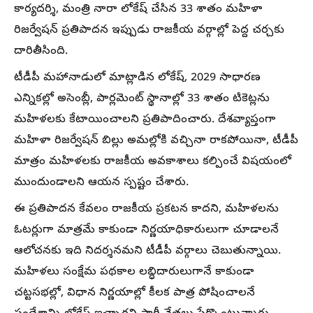
కార్యదర్శి, మంత్రి నారా లోకేష్ చేసిన 33 శాతం మహిళా
రిజర్వేషన్ ప్రతిపాదన ఇప్పుడు రాజకీయ వర్గాల్లో పెద్ద చర్చకు
దారితీసింది.
టీడీపీ మహానాడులో మాట్లాడిన లోకేష్, 2029 సాధారణ
ఎన్నికల్లో అసెంబ్లీ, పార్లమెంట్ స్థానాల్లో 33 శాతం టికెట్లను
మహిళలకు కేటాయించాలని ప్రతిపాదించారు. దేశవ్యాప్తంగా
మహిళా రిజర్వేషన్ బిల్లు అమల్లోకి వచ్చినా రాకపోయినా, టీడీపీ
మాత్రం మహిళలకు రాజకీయ అవకాశాలు కల్పించే విషయంలో
ముందుండాలని ఆయన స్పష్టం చేశారు.
ఈ ప్రతిపాదన కేవలం రాజకీయ ప్రకటన కాదని, మహిళలను
ఓటర్లుగా మాత్రమే కాకుండా నిర్ణయాధికారులుగా చూడాలనే
ఆలోచనకు ఇది నిదర్శనమని టీడీపీ వర్గాలు చెబుతున్నాయి.
మహిళలు సంక్షేమ పథకాల లబ్ధిదారులుగానే కాకుండా
చట్టసభల్లో, విధాన నిర్ణయాల్లో కీలక పాత్ర పోషించాలనే