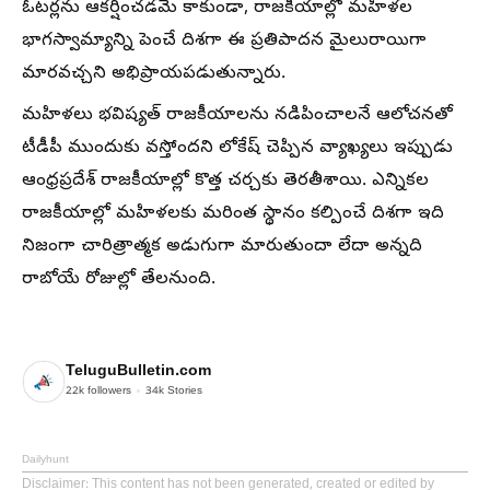
ఓటర్లను ఆకర్షించడమే కాకుండా, రాజకీయాల్లో మహిళల
భాగస్వామ్యాన్ని పెంచే దిశగా ఈ ప్రతిపాదన మైలురాయిగా
మారవచ్చని అభిప్రాయపడుతున్నారు.
మహిళలు భవిష్యత్ రాజకీయాలను నడిపించాలనే ఆలోచనతో
టీడీపీ ముందుకు వస్తోందని లోకేష్ చెప్పిన వ్యాఖ్యలు ఇప్పుడు
ఆంధ్రప్రదేశ్ రాజకీయాల్లో కొత్త చర్చకు తెరతీశాయి. ఎన్నికల
రాజకీయాల్లో మహిళలకు మరింత స్థానం కల్పించే దిశగా ఇది
నిజంగా చారిత్రాత్మక అడుగుగా మారుతుందా లేదా అన్నది
రాబోయే రోజుల్లో తేలనుంది.
TeluguBulletin.com
22k
followers
34k
Stories
Dailyhunt
Disclaimer
: This content has not been generated, created or edited by