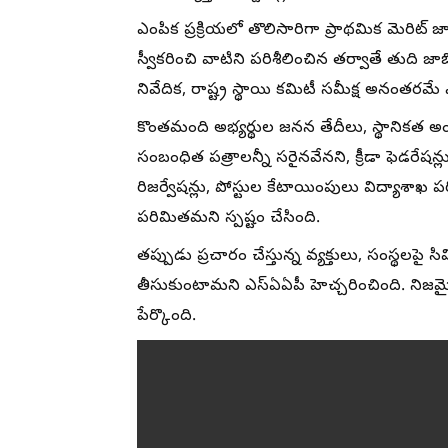
ఎంపిక ప్రక్రియలో తొలిసారిగా ప్రాథమిక మెరిట్ జ
స్వీకరించి వాటిని పరిశీలించిన తర్వాతే తుది జాబ
నివేదిక, రాష్ట్ర స్థాయి కమిటీ సమీక్ష అనంతర
కొంతమంది అభ్యర్థుల జనన తేదీలు, స్థానికత అ
సంబంధిత పత్రాలన్నీ సరైనవేనని, క్రీడా ఫెడరేషన్
రిజర్వేషన్లు, పోస్టుల కేటాయింపులు విద్యాశాఖ 
పరిమితమని స్పష్టం చేసింది.
తప్పుడు ప్రచారం చేస్తున్న వ్యక్తులు, సంస్థలప
తీసుకుంటామని ఎస్‌ఏఏపీ హెచ్చరించింది. నిజమై
పేర్కొంది.