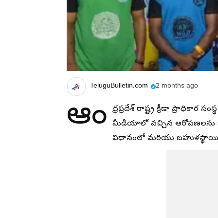
TeluguBulletin.com
2 months ago
ఆం
ధ్రప్రదేశ్ రాష్ట్ర క్రీడా ప్రాధికార
మీడియాలో వచ్చిన ఆరోపణలను ఖం
విధానంలో మరియు బహుళస్థాయి ధ