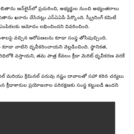
ాబితాను ఆన్‌లైన్‌లో ప్రచురించి, అభ్యర్థుల నుంచి అభ్యంతరాలు
ితాను ఖరారు చేసినట్లు ఎస్‌ఏఏపీ పేర్కొంది. స్క్రీనింగ్ కమిటీ
మే ఎంపికలకు ఆమోదం లభించిందని వివరించింది.
ంశాలపై వచ్చిన ఆరోపణలను కూడా సంస్థ తోసిపుచ్చింది.
లు కూడా వాటిని ధృవీకరించాయని వెల్లడించింది. స్థానికత,
పరిధిలోకి వస్తాయని, తమ పాత్ర కేవలం క్రీడా మెరిట్ ధృవీకరణ వరకే
ై సివిల్ మరియు క్రిమినల్ పరువు నష్టం దావాలతో సహా కఠిన చర్యలు
న క్రీడాకారుల ప్రయోజనాల పరిరక్షణకు సంస్థ కట్టుబడి ఉందని