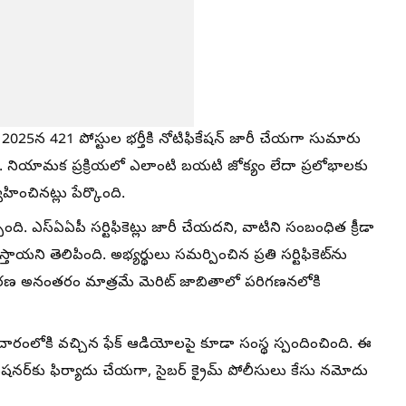
 2025న 421 పోస్టుల భర్తీకి నోటిఫికేషన్ జారీ చేయగా సుమారు
ు. నియామక ప్రక్రియలో ఎలాంటి బయటి జోక్యం లేదా ప్రలోభాలకు
ించినట్లు పేర్కొంది.
చింది. ఎస్‌ఏఏపీ సర్టిఫికెట్లు జారీ చేయదని, వాటిని సంబంధిత క్రీడా
ాయని తెలిపింది. అభ్యర్థులు సమర్పించిన ప్రతి సర్టిఫికెట్‌ను
కరణ అనంతరం మాత్రమే మెరిట్ జాబితాలో పరిగణనలోకి
ప్రచారంలోకి వచ్చిన ఫేక్ ఆడియోలపై కూడా సంస్థ స్పందించింది. ఈ
ర్‌కు ఫిర్యాదు చేయగా, సైబర్ క్రైమ్ పోలీసులు కేసు నమోదు