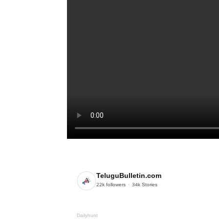
TeluguBulletin.com
22k
followers
34k
Stories
Dailyhunt