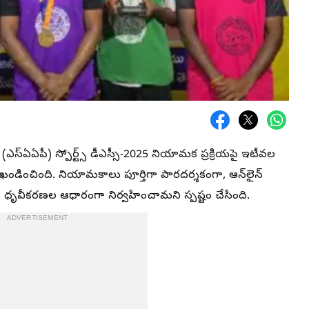
 సంస్థ (ఎస్‌ఏఏపీ) స్పోర్ట్స్ డీఎస్సీ-2025 నియామక ప్రక్రియపై ఇటీవల
డించింది. నియామకాలు పూర్తిగా పారదర్శకంగా, ఆన్‌లైన్
ృవీకరణల ఆధారంగా నిర్వహించామని స్పష్టం చేసింది.
ADVERTISEMENT