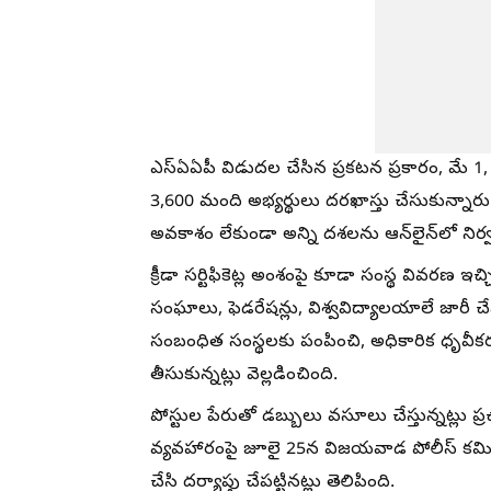
ఎస్‌ఏఏపీ విడుదల చేసిన ప్రకటన ప్రకారం, మే 1,
3,600 మంది అభ్యర్థులు దరఖాస్తు చేసుకున్నార
అవకాశం లేకుండా అన్ని దశలను ఆన్‌లైన్‌లో నిర్వహ
క్రీడా సర్టిఫికెట్ల అంశంపై కూడా సంస్థ వివరణ ఇచ్
సంఘాలు, ఫెడరేషన్లు, విశ్వవిద్యాలయాలే జారీ చేస్త
సంబంధిత సంస్థలకు పంపించి, అధికారిక ధృవీ
తీసుకున్నట్లు వెల్లడించింది.
పోస్టుల పేరుతో డబ్బులు వసూలు చేస్తున్నట్లు 
వ్యవహారంపై జూలై 25న విజయవాడ పోలీస్ కమిషన
చేసి దర్యాప్తు చేపట్టినట్లు తెలిపింది.