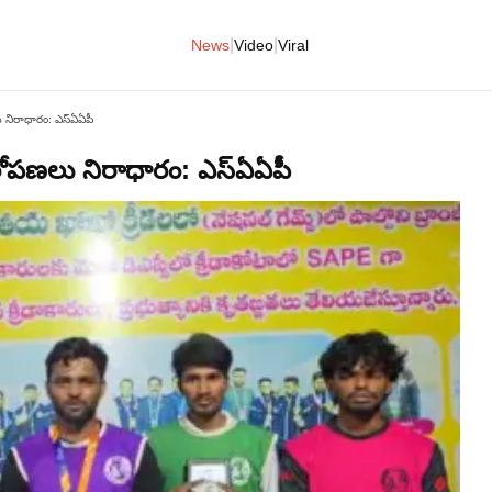
|
|
News
Video
Viral
ు నిరాధారం: ఎస్‌ఏఏపీ
ఆరోపణలు నిరాధారం: ఎస్‌ఏఏపీ