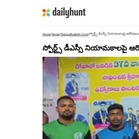
స్పోర్ట్స్ డీఎస్సీ నియామకాలపై ఆరోపణల
Home
/
News
/
TeluguBulletin.com
/
స్పోర్ట్స్ డీఎస్సీ నియామకాలపై 