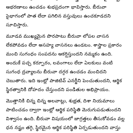
ఆభరణాలు ఉంచడం శుభప్రదంగా భావిస్తారు. బీరువా
పైభాగంలో పాత లేదా పగిలిన వస్తువులు ఉంచకూడదని
సూచిస్తారు.
మూడవ ముఖ్యమైన పొరపాటు బీరువా లోపల వాసన
లేకపోవడం లేదా అసహ్య వాసనలు ఉండటం. శాస్త్రాల ప్రకారం
మంచి సుగంధం సంపదను ఆకర్షిస్తుందని నమ్మకం ఉంది.
అందుకే పచ్చ కర్పూరం, లవంగాలు లేదా ఏలకులు వంటి
సుగంధ ద్రవ్యాలను బీరువా దగ్గర ఉంచడం మంచిదని
చెబుతారు. ఇది ఇంట్లో పాజిటివ్ ఎనర్జీని పెంచుతుందని, ఆర్థిక
స్థిరత్వానికి దోహదం చేస్తుందని పండితుల అభిప్రాయం.
మొత్తానికి చిన్న చిన్న అలవాట్లు, శుభ్రత, దిశా నియమాలు
పాటించడం ద్వారా ఇంట్లో ఆర్థిక పరిస్థితి మెరుగుపడుతుందని
విశ్వాసం ఉంది. బీరువా విషయంలో జాగ్రత్తలు తీసుకోవడం వల్ల
ధన నష్టం తగ్గి, స్థిరమైన ఆర్థిక పరిస్థితి ఏర్పడుతుందని వాస్తు