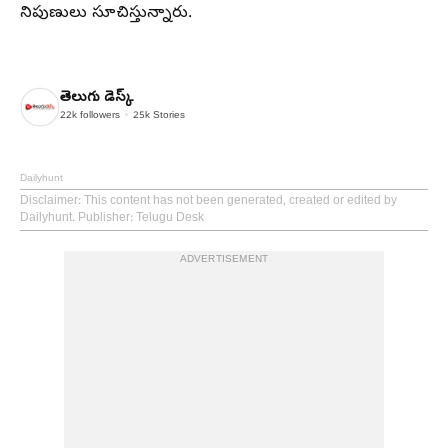
నిపుణులు సూచిస్తున్నారు.
తెలుగు డెస్క్
22k
followers
25k
Stories
Dailyhunt
Disclaimer
: This content has not been generated, created or edited by
Dailyhunt. Publisher: Telugu Desk
ADVERTISEMENT