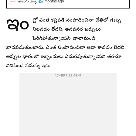
తెలుగు డెస్క్
2 months ago
ఇం
ట్లో ఎంత కష్టపడి సంపాదించినా చేతిలో డబ్బు
నిలవడం లేదని, అనవసర ఖర్చులు
పెరిగిపోతున్నాయని చాలామంది
బాధపడుతుంటారు. ఎంత సంపాదించినా ఆదా కావడం లేదని,
అప్పుల భారంతో ఇబ్బందులు ఎదురవుతున్నాయని తరచూ
వినిపించే సమస్య ఇది.
ADVERTISEMENT