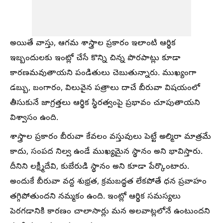
అయితే వాస్తు, ఆగమ శాస్త్రాల ప్రకారం ఇలాంటి ఆర్థిక
ఇబ్బందులకు ఇంట్లో చేసే కొన్ని చిన్న పొరపాట్లు కూడా
కారణమవుతాయని పండితులు చెబుతున్నారు. ముఖ్యంగా
డబ్బు, బంగారం, విలువైన పత్రాలు దాచే బీరువా విషయంలో
తీసుకునే జాగ్రత్తలు ఆర్థిక స్థిరత్వంపై ప్రభావం చూపుతాయని
విశ్వాసం ఉంది.
శాస్త్రాల ప్రకారం బీరువా కేవలం వస్తువులు పెట్టే అల్మిరా మాత్రమే
కాదు, సంపద నిల్వ ఉండే ముఖ్యమైన స్థానం అని భావిస్తారు.
దీనిని లక్ష్మీదేవి, కుబేరుడి స్థానం అని కూడా పేర్కొంటారు.
అందుకే బీరువా వద్ద శుభ్రత, క్రమబద్ధత లేకపోతే ధన ప్రవాహం
తగ్గిపోతుందని నమ్మకం ఉంది. ఇంట్లో ఆర్థిక సమస్యలు
పెరగడానికి కారణం చాలాసార్లు మన అలవాట్లలోనే ఉంటుందని