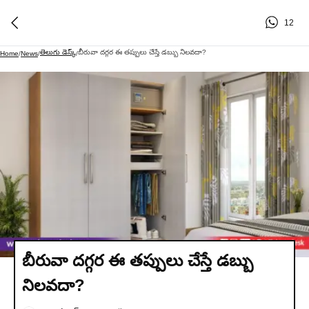
12
తెలుగు డెస్క్
బీరువా దగ్గర ఈ తప్పులు చేస్తే డబ్బు నిలవదా?
Home
/
News
/
/
బీరువా దగ్గర ఈ తప్పులు చేస్తే డబ్బు
నిలవదా?