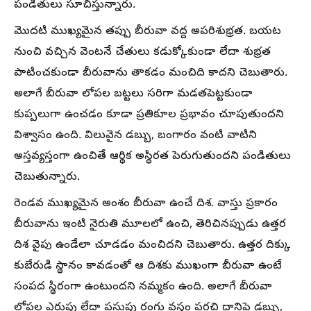
పండితులు సూచిస్తున్నారు.
మొదటి ముఖ్యమైన తప్పు బీరువా వద్ద అపరిశుభ్రత. బయట
నుంచి వచ్చిన వెంటనే చేతులు కడుక్కోకుండా లేదా శుభ్రత
పాటించకుండా బీరువాను తాకడం మంచిది కాదని చెబుతారు.
అలాగే బీరువా లోపల బట్టలు సరిగా మడతపెట్టకుండా
కుప్పలుగా ఉంచడం కూడా ప్రతికూల ప్రభావం చూపుతుందని
విశ్వాసం ఉంది. విలువైన డబ్బు, బంగారం వంటి వాటిని
అస్తవ్యస్తంగా ఉంచితే ఆర్థిక అస్థిరత పెరుగుతుందని పండితులు
చెబుతున్నారు.
రెండవ ముఖ్యమైన అంశం బీరువా ఉంచే దిశ. వాస్తు ప్రకారం
బీరువాను ఇంటి నైరుతి మూలలో ఉంచి, తెరిచినప్పుడు ఉత్తర
దిశ వైపు ఉండేలా చూడడం మంచిదని చెబుతారు. ఉత్తర దిక్కు
కుబేరుడి స్థానం కావడంతో ఆ దిశకు ముఖంగా బీరువా ఉంటే
సంపద స్థిరంగా ఉంటుందని నమ్మకం ఉంది. అలాగే బీరువా
లోపల ఎరుపు లేదా పసుపు రంగు వస్త్రం పరచి దానిపై డబ్బు,