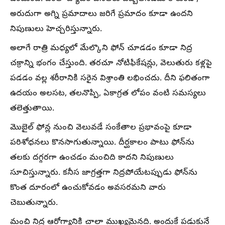
అరుదుగా అగ్ని ప్రమాదాలు జరిగే ప్రమాదం కూడా ఉందని
నిపుణులు హెచ్చరిస్తున్నారు.
అలాగే రాత్రి మధ్యలో మేల్కొని ఫోన్ చూడడం కూడా నిద్ర
చక్రాన్ని భంగం చేస్తుంది. తరచూ నోటిఫికేషన్లు, వెలుతురు కళ్లపై
పడడం వల్ల శరీరానికి సరైన విశ్రాంతి లభించదు. దీని ఫలితంగా
ఉదయం అలసట, తలనొప్పి, ఏకాగ్రత లోపం వంటి సమస్యలు
తలెత్తుతాయి.
మొబైల్ ఫోన్ల నుంచి వెలువడే సంకేతాల ప్రభావంపై కూడా
పరిశోధనలు కొనసాగుతున్నాయి. దీర్ఘకాలం పాటు ఫోన్‌ను
తలకు దగ్గరగా ఉంచడం మంచిది కాదని నిపుణులు
సూచిస్తున్నారు. కనీస జాగ్రత్తగా నిద్రపోయేటప్పుడు ఫోన్‌ను
కొంత దూరంలో ఉంచుకోవడం అవసరమని వారు
చెబుతున్నారు.
మంచి నిద్ర ఆరోగ్యానికి చాలా ముఖ్యమైనది. అందుకే పడుకునే