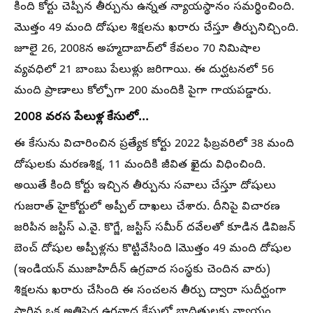
కింది కోర్టు చెప్పిన తీర్పును ఉన్నత న్యాయస్థానం సమర్థించింది.
మొత్తం 49 మంది దోషుల శిక్షలను ఖరారు చేస్తూ తీర్పునిచ్చింది.
జూలై 26, 2008న అహ్మదాబాద్‌లో కేవలం 70 నిమిషాల
వ్యవధిలో 21 బాంబు పేలుళ్లు జరిగాయి. ఈ దుర్ఘటనలో 56
మంది ప్రాణాలు కోల్పోగా 200 మందికి పైగా గాయపడ్డారు.
2008 వరస పేలుళ్ల కేసులో...
ఈ కేసును విచారించిన ప్రత్యేక కోర్టు 2022 ఫిబ్రవరిలో 38 మంది
దోషులకు మరణశిక్ష, 11 మందికి జీవిత ఖైదు విధించింది.
అయితే కింది కోర్టు ఇచ్చిన తీర్పును సవాలు చేస్తూ దోషులు
గుజరాత్ హైకోర్టులో అప్పీల్ దాఖలు చేశారు. దీనిపై విచారణ
జరిపిన జస్టిస్ ఎ.వై. కొగ్జే, జస్టిస్ సమీర్ దవేలతో కూడిన డివిజన్
బెంచ్ దోషుల అప్పీళ్లను కొట్టివేసింది Iమొత్తం 49 మంది దోషుల
(ఇండియన్ ముజాహిదీన్ ఉగ్రవాద సంస్థకు చెందిన వారు)
శిక్షలను ఖరారు చేసింది ఈ సంచలన తీర్పు ద్వారా సుదీర్ఘంగా
సాగిన ఒక అతిపెద్ద ఉగ్రవాద కేసులో బాధితులకు న్యాయం