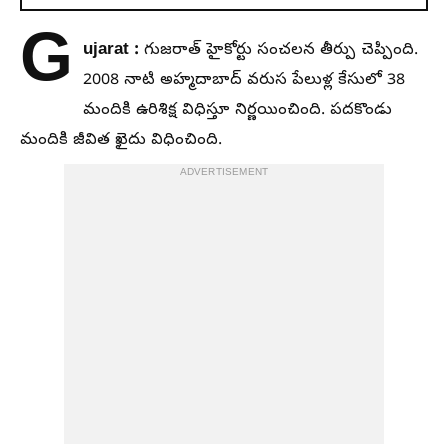
G
ujarat :
గుజరాత్ హైకోర్టు సంచలన తీర్పు చెప్పింది.
2008 నాటి అహ్మదాబాద్ వరుస పేలుళ్ల కేసులో 38
మందికి ఉరిశిక్ష విధిస్తూ నిర్ణయించింది. పదకొండు
మందికి జీవిత ఖైదు విధించింది.
ADVERTISEMENT