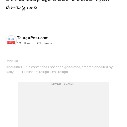
చేకూరినట్లయింది.
TeluguPost.com
1M
followers
76k
Stories
Dailyhunt
Disclaimer
: This content has not been generated, created or edited by
Dailyhunt. Publisher: Telugu Post Telugu
ADVERTISEMENT