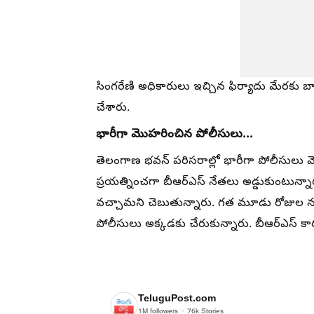
సింగరేణి అధికారులు ఇచ్చిన ఫిర్యాదు మేరకు బ
చేశారు.
భారీగా మొహరించిన పోలీసులు...
తెలంగాణ భవన్ పరిసరాల్లో భారీగా పోలీసులు మ
ప్రయత్నించగా బీఆర్ఎస్ నేతలు అడ్డుకుంటున్నా
వచ్చామని చెబుతున్నారు. గత మూడు రోజుల ను
పోలీసులు అక్కడకు చేరుకున్నారు. బీఆర్ఎస్ కార
TeluguPost.com
1M
followers
76k
Stories