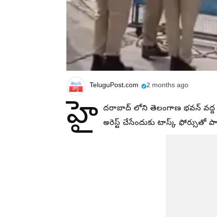
TeluguPost.com
2 months ago
హై
దరాబాద్ లోని తెలంగాణ భవన్ వద్ద హ
అరెస్ట్ చేసేందుకు టాస్క్ ఫోర్సుతో