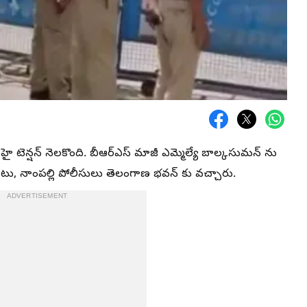
ై టెన్షన్ నెలకొంది. బీఆర్ఎస్ మాజీ ఎమ్మెల్యే బాల్కసుమన్ ను
 పాటు, నాంపల్లి పోలీసులు తెలంగాణ భవన్ కు వచ్చారు.
ADVERTISEMENT