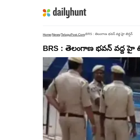
BRS : తెలంగాణ భవన్ వద్ద హై టెన్షన్
Home
/
News
/
TeluguPost.com
/
BRS : తెలంగాణ భవన్ వద్ద హై టె