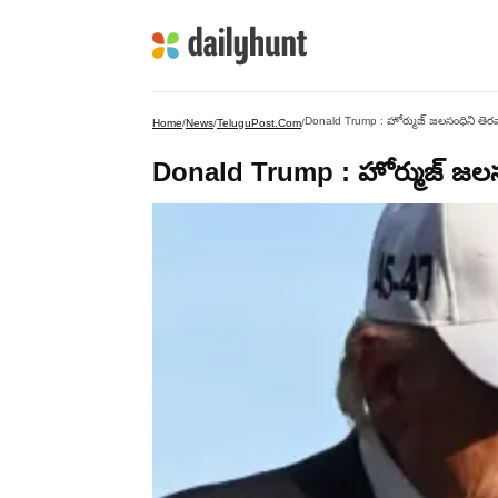
Donald Trump : హోర్ముజ్ జలసంధిని తెరవా
Home
/
News
/
TeluguPost.com
/
Donald Trump : హోర్ముజ్ జలసం