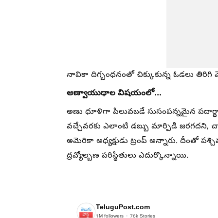
నావికా దిగ్బంధనంతో చిక్కుకున్న ఓడలు తిరిగి వెళ్ల
అణ్వాయుధాల విషయంలో...
అణు ధూళిగా పిలువబడే సుసంపన్నమైన పదార్థాన్న
వచ్చేవరకు ఎలాంటి డబ్బు మార్పిడి జరగదని, చ
అమెరికా అధ్యక్షుడు ట్రంప్ అన్నారు. దీంతో
ద్రవ్యోల్బణ పరిస్థితులు ఎదుర్కొన్నాయి.
TeluguPost.com
1M
followers
76k
Stories