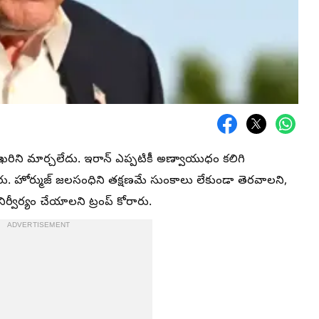
 వైఖరిని మార్చలేదు. ఇరాన్ ఎప్పటికీ అణ్వాయుధం కలిగి
రు. హోర్ముజ్ జలసంధిని తక్షణమే సుంకాలు లేకుండా తెరవాలని,
ర్వీర్యం చేయాలని ట్రంప్ కోరారు.
ADVERTISEMENT