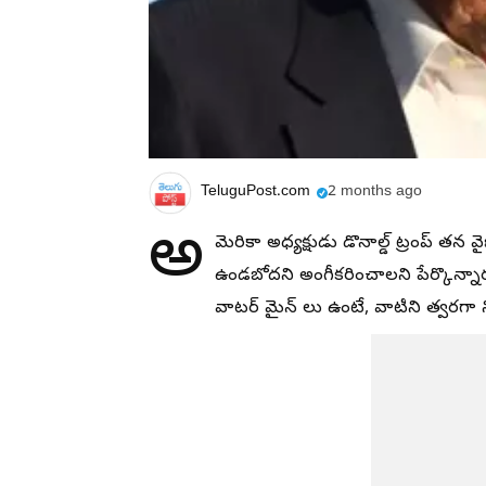
TeluguPost.com
2 months ago
అ
మెరికా అధ్యక్షుడు డొనాల్డ్ ట్రంప్ తన
ఉండబోదని అంగీకరించాలని పేర్కొన్నా
వాటర్ మైన్ లు ఉంటే, వాటిని త్వరగా ని