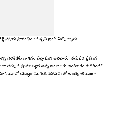
ే ప్రక్రియ ప్రారంభించవచ్చని ట్రంప్ పేర్కొన్నారు.
ి వెలికితీసి నాశనం చేస్తామని తెలిపారు. తదుపరి ప్రకటన
ాలా తక్కువ ప్రాముఖ్యత ఉన్న అంశాలకు అంగీకారం కుదిరిందని
 పశ్చిమాసియాలో యుద్ధం ముగియకపోవడంతో అంతర్జాతీయంగా