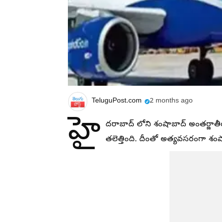
TeluguPost.com
2 months ago
హై
దరాబాద్ లోని శంషాబాద్ అంతర్జా
తలెత్తింది. దీంతో అత్యవసరంగా శంష