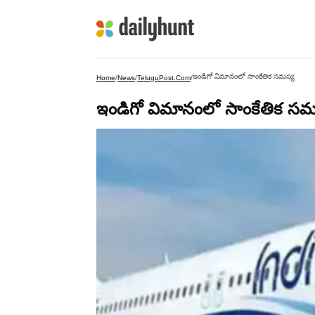
ఇండిగో విమానంలో సాంకేతిక సమస్య
Home
/
News
/
TeluguPost.com
/
ఇండిగో విమానంలో సాంకేతిక సమ