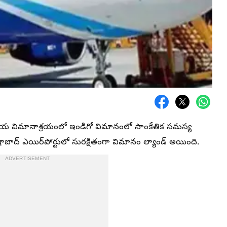
తీయ విమానాశ్రయంలో ఇండిగో విమానంలో సాంకేతిక సమస్య
ాబాద్ ఎయిర్‌పోర్టులో సురక్షితంగా విమానం ల్యాండ్ అయింది.
ADVERTISEMENT