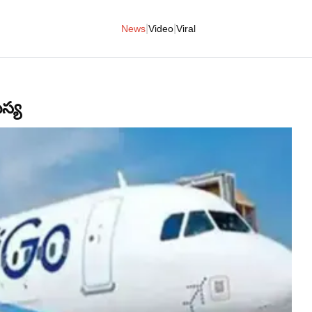
|
|
News
Video
Viral
స్య