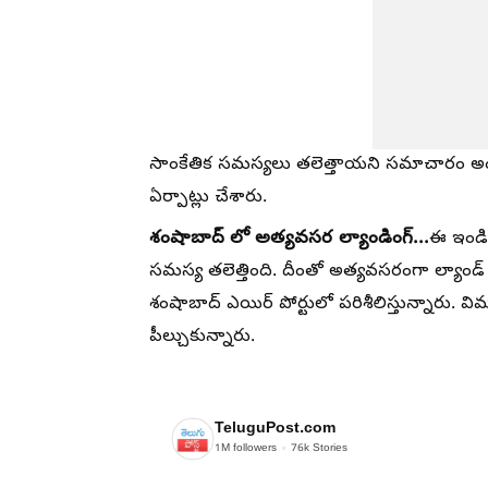
సాంకేతిక సమస్యలు తలెత్తాయని సమాచారం అం
ఏర్పాట్లు చేశారు.
శంషాబాద్ లో అత్యవసర ల్యాండింగ్...
ఈ ఇండిగ
సమస్య తలెత్తింది. దీంతో అత్యవసరంగా ల్యాండ్
శంషాబాద్ ఎయిర్ పోర్టులో పరిశీలిస్తున్నారు. 
పీల్చుకున్నారు.
TeluguPost.com
1M
followers
76k
Stories