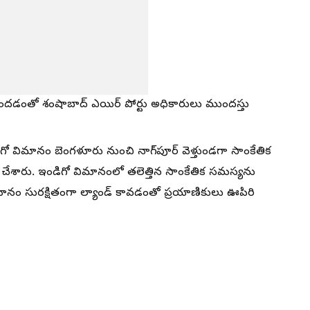
దడంతో శంషాబాద్ ఎయిర్ పోర్టు అధికారులు ముందస్తు
ో విమానం బెంగళూరు నుంచి నాగ్‌పూర్ వెళ్తుండగా సాంకేతిక
 చేశారు. ఇండిగో విమానంలో తలెత్తిన సాంకేతిక సమస్యను
విమానం సురక్షితంగా ల్యాండ్ కావడంతో ప్రయాణికులు ఊపిరి