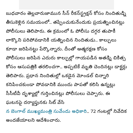
బుధవారం తెల్లవారుజామున సీన్‌ రీకన్‌స్ట్రక్షన్‌ కోసం నిందితుడ్ని
తీసుకెళ్లిన సమయంలో.. తప్పించుకునేందుకు ప్రయత్నించినట్లు
పోలీసులు తెలిపారు. ఈ క్రమంలో ఓ పోలీసు దగ్గర తుపాకీ
లాక్కొని పరిపోవడానికి యత్నించిన నిందితుడు.. కాల్పులు
కూడా జరిపినట్టు పేర్కొన్నారు. దీంతో ఆత్మరక్షణ కోసం
పోలీసులు జరిపిన ఎదురు కాల్పుల్లో గాయపడిన అతడ్ని చికిత్స
కోసం ఆసుపత్రికి తరలించగా.. అప్పటికే మృతి చెందినట్లు డాక్టర్లు
తెలిపారు. ప్రధాన నిందితుల్లో ఒకడైన మోండల్ చిన్నారి
కనిపించకుండా పోవడానికి ముందు పాపతో కలిసి ఉన్నట్లు
సీసీటీవీ దృశ్యాల్లో గుర్తించినట్లు పోలీసులు చెప్పారు. ఈ
ఘటనపై దర్యాప్తునకు సిట్ వేసి
న బెంగాల్ ముఖ్యమంత్రి సువేందు అధికారి
.. 72 గంటల్లో నివేదిక
అందజేయాలని ఆదేశించారు.