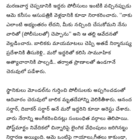
మరణవార్త చెప్పడానికి ఇద్దరు పోలీసులు ఇంటికి వచ్చినప్పుడు
ఆమె కనీసం ఆసుపత్రికి వెళ్లడానికి కూడా నిరాకరించారు. ''నాకు
ఎలాంటి అభ్యంతరం లేదని, మీకు నచ్చింది చేసుకోమని నేను
వారితో (పోలీసులతో) చెప్పాను'' అని ఆ తల్లి ఆవేదనతో
వెల్లడించారు. బాలికకు మాయమాటలు చెప్పి అతడే నిర్మానుష్య
ప్రదేశానికి తీసుకెళ్లి.. మరో ఇద్దరితో కలిసి సామూహిక
అత్యాచారానికి పాల్పడి.. తర్వాత ప్రాణాలతో ఉండగానే
చెరువులో పడేశారు.
స్థానికులు మోండల్‌ను గుర్తించి పోలీసులకు అప్పగించడంతో
ఆదివారం చెరువులో బాలిక మృతదేహాన్ని వెలికితీశారు. ఆనంద
సర్దార్, దిబాకర్ సర్దార్ అనే మరో ఇద్దరిని కూడా అరెస్టు చేశారు.
వారు నేరాన్ని అంగీకరించినట్లు సంబంధిత వర్గాలు తెలిపాయి.
పోస్ట్‌మార్టం నివేదికలో చిన్నారిపై లైంగిక వేధింపులు జరిగినట్టు
నిర్దారణ అయ్యింది. ఆమె ఒంటిపై గాయాలు,గీతలు కాకుండా,