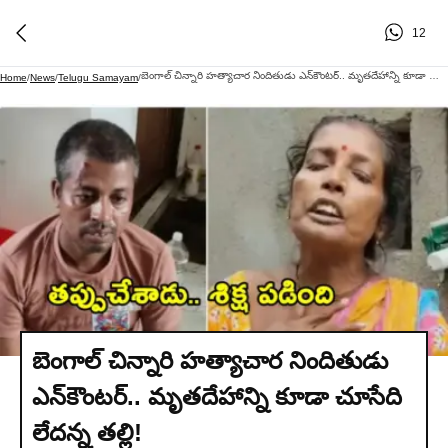
12
బెంగాల్‌ చిన్నారి హత్యాచార నిందితుడు ఎన్‌కౌంటర్.. మృతదేహాన్ని కూడా చూసేది లేదన్న తల్లి!
Home
/
News
/
Telugu Samayam
/
బెంగాల్‌ చిన్నారి హత్యాచార నిందితుడు
ఎన్‌కౌంటర్.. మృతదేహాన్ని కూడా చూసేది
లేదన్న తల్లి!