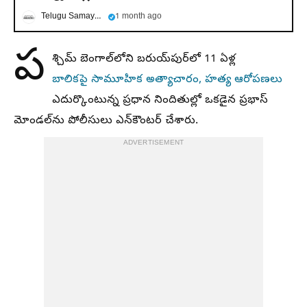
Telugu Samayam
1 month ago
ప
శ్చిమ్ బెంగాల్‌లోని బరుయ్‌పుర్‌లో 11 ఏళ్ల
బాలికపై సామూహిక అత్యాచారం, హత్య ఆరోపణలు
ఎదుర్కొంటున్న ప్రధాన నిందితుల్లో ఒకడైన ప్రభాస్
మోండల్‌ను పోలీసులు ఎన్‌కౌంటర్‌ చేశారు.
ADVERTISEMENT