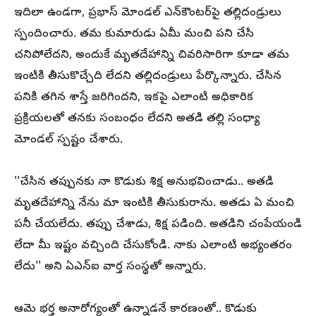
ఇదిలా ఉండగా, ప్రభాస్ మోండల్ ఎన్‌కౌంటర్‌పై తల్లిదండ్రులు
స్పందించారు. తమ కుమారుడు ఏమీ మంచి పని చేసి
చనిపోలేదని, అందుకే మృతదేహాన్ని చివరిసారిగా కూడా తమ
ఇంటికి తీసుకొచ్చేది లేదని తల్లిదండ్రులు పేర్కొన్నారు. చేసిన
పనికి తగిన శాస్తే జరిగిందని, ఇకపై ఎలాంటి అధికారిక
ప్రక్రియలతో తనకు సంబంధం లేదని అతడి తల్లి సంధ్యా
మోండల్ స్పష్టం చేశారు.
''చేసిన తప్పునకు నా కొడుకు శిక్ష అనుభవించాడు.. అతడి
మృతదేహాన్ని నేను మా ఇంటికి తీసుకురాను. అతడు ఏ మంచి
పనీ చేయలేదు. తప్పు చేశాడు, శిక్ష పడింది. అతడిని చంపేయండి
లేదా మీ ఇష్టం వచ్చింది చేసుకోండి. నాకు ఎలాంటి అభ్యంతరం
లేదు'' అని ఏఎన్ఐ వార్త సంస్థతో అన్నారు.
ఆమె భర్త అనారోగ్యంతో ఉన్నాడనే కారణంతో.. కొడుకు