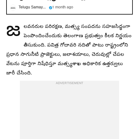
Telugu Samayam
1 month ago
జ
లవనరుల పరిరక్షణ, మత్స్య సంపదను సహజసిద్ధంగా
పెంపొందించేందుకు తెలంగాణ ప్రభుత్వం కీలక నిర్ణయం
తీసుకుంది. పవిత్ర గోదావరి నదితో పాటు రాష్ట్రంలోని
ప్రధాన సాగునీటి ప్రాజెక్టులు, జలాశయాలు, చెరువుల్లో చేపల
వేటను పూర్తిగా నిషేధిస్తూ మత్స్యశాఖ అధికారిక ఉత్తర్వులు
జారీ చేసింది.
ADVERTISEMENT