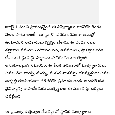
జూలై 1 నుంచి ప్రారంభమైన ఈ నిషేధాజ్ఞలు రాబోయే రెండు
నెలల పాటు అంటే.. ఆగస్టు 31 వరకు కఠినంగా అమల్లో
ఉంటాయని అధికారులు స్పష్టం చేశారు. ఈ రెండు నెలల
వర్షాకాల సమయం గోదావరి నది, ఉపనదులు, ప్రాజెక్టులలోని
చేపలు గుడ్లు పెట్టి, పిల్లలను పొదిగేందుకు అత్యంత
అనుకూలమైన సమయం. ఈ కీలక తరుణంలో మత్స్యకారులు
చేపల వేట సాగిస్తే, మత్స్య సంపద నాశనమై భవిష్యత్తులో చేపల
ఉత్పత్తి గణనీయంగా పడిపోయే ప్రమాదం ఉంది. అందుకే జీవ
వైవిధ్యాన్ని కాపాడేందుకు మత్స్యశాఖ ఈ ముందస్తు చర్యలు
చేపట్టింది.
ఈ ప్రభుత్వ ఉత్తర్వుల నేపథ్యంలో స్థానిక మత్స్యశాఖ