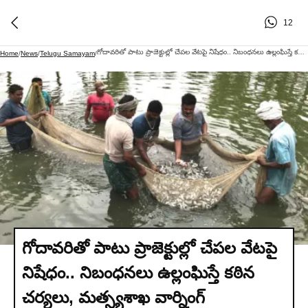
12
గోదావరితో పాటు ప్రాజెక్టుల్లో చేపల వేటపై నిషేధం.. నిబంధనలు ఉల్లంఘిస్తే కఠిన చర్యలు, మత్స్యశాఖ వార్నింగ్
Home
/
News
/
Telugu Samayam
/
గోదావరితో పాటు ప్రాజెక్టుల్లో చేపల వేటపై
నిషేధం.. నిబంధనలు ఉల్లంఘిస్తే కఠిన
చర్యలు, మత్స్యశాఖ వార్నింగ్