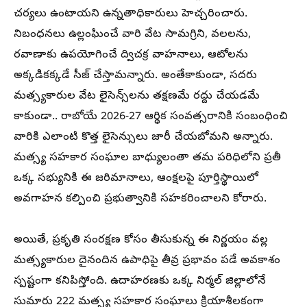
చర్యలు ఉంటాయని ఉన్నతాధికారులు హెచ్చరించారు.
నిబంధనలు ఉల్లంఘించే వారి వేట సామగ్రిని, వలలను,
రవాణాకు ఉపయోగించే ద్విచక్ర వాహనాలు, ఆటోలను
అక్కడికక్కడే సీజ్ చేస్తామన్నారు. అంతేకాకుండా, సదరు
మత్స్యకారుల వేట లైసెన్స్‌లను తక్షణమే రద్దు చేయడమే
కాకుండా.. రాబోయే 2026-27 ఆర్థిక సంవత్సరానికి సంబంధించి
వారికి ఎలాంటి కొత్త లైసెన్సులు జారీ చేయబోమని అన్నారు.
మత్స్య సహకార సంఘాల బాధ్యులంతా తమ పరిధిలోని ప్రతీ
ఒక్క సభ్యునికి ఈ జరిమానాలు, ఆంక్షలపై పూర్తిస్థాయిలో
అవగాహన కల్పించి ప్రభుత్వానికి సహకరించాలని కోరారు.
అయితే, ప్రకృతి సంరక్షణ కోసం తీసుకున్న ఈ నిర్ణయం వల్ల
మత్స్యకారుల దైనందిన ఉపాధిపై తీవ్ర ప్రభావం పడే అవకాశం
స్పష్టంగా కనిపిస్తోంది. ఉదాహరణకు ఒక్క నిర్మల్ జిల్లాలోనే
సుమారు 222 మత్స్య సహకార సంఘాలు క్రియాశీలకంగా