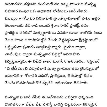
అధికారులు తక్షణమే రంగంలోకి దిగి అన్ని ప్రాంతాల మత్స్య
సహకార సంఘాలకు అధికారిక నోటీసులు జారీ చేశారు.
ముఖ్యంగా గోదావరి పరివాహక ప్రాంత గ్రామాలతో పాటు ఉత్తర
తెలంగాణకు జీవనాడి అయిన శ్రీరాంసాగర్ ప్రాజెక్ట్, కడెం
ప్రాజెక్టుల పరిధిలో మత్స్యకారులు ఎవరూ కూడా రాబోయే రెండు
నెలల పాటు జలాశయాల్లోకి వేటకు వెళ్లవద్దంటూ క్షేత్రస్థాయిలో
విస్తృతంగా ప్రచారం నిర్వహిస్తున్నారు. మైకుల ద్వారా,
చాటింపుల ద్వారా మత్స్యకార పల్లెల్లో అవగాహన
కల్పిస్తున్నారు. ఈ నిషేధ కాలం ముగిసిన అనంతరం.. సెప్టెంబర్
1వ తేదీ నుంచి ఎప్పటిలాగే మత్స్యకారులు తమ లైసెన్సులతో
యథావిధిగా గోదావరి నదిలో, ప్రాజెక్టులు, చెరువుల్లో చేపల
వేటను కొనసాగించుకోవచ్చునని అధికారులు తెలిపారు.
మత్స్యశాఖ జారీ చేసిన ఈ ఆదేశాలను ఎవరైనా ధిక్కరించి
దొంగతనంగా చేపల వేట సాగిస్తే వారిపై చట్టపరంగా కఠినమైన