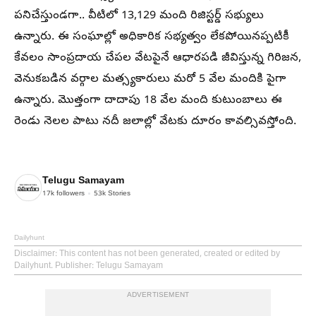
పనిచేస్తుండగా.. వీటిలో 13,129 మంది రిజిస్టర్డ్ సభ్యులు
ఉన్నారు. ఈ సంఘాల్లో అధికారిక సభ్యత్వం లేకపోయినప్పటికీ
కేవలం సాంప్రదాయ చేపల వేటపైనే ఆధారపడి జీవిస్తున్న గిరిజన,
వెనుకబడిన వర్గాల మత్స్యకారులు మరో 5 వేల మందికి పైగా
ఉన్నారు. మొత్తంగా దాదాపు 18 వేల మంది కుటుంబాలు ఈ
రెండు నెలల పాటు నదీ జలాల్లో వేటకు దూరం కావల్సివస్తోంది.
Telugu Samayam
17k
followers
53k
Stories
Dailyhunt
Disclaimer
: This content has not been generated, created or edited by
Dailyhunt. Publisher: Telugu Samayam
ADVERTISEMENT