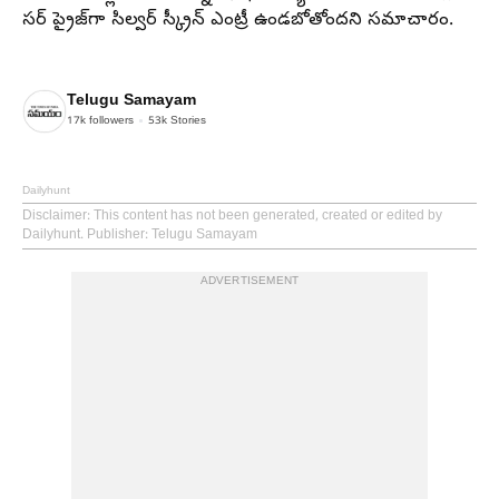
సర్ ప్రైజ్‌గా సిల్వర్ స్క్రీన్ ఎంట్రీ ఉండబోతోందని సమాచారం.
Telugu Samayam
17k
followers
53k
Stories
Dailyhunt
Disclaimer
: This content has not been generated, created or edited by
Dailyhunt. Publisher: Telugu Samayam
ADVERTISEMENT