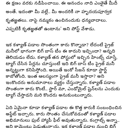
ఈ క్షణం వరకు నడిపించాయి. ఈ ఆనందం నాది ఎంతైతే మీదీ
అంతే. ఇదంతా మీ వల్లే.. మీ అందరికీ నా హృదయపూర్వక
కృతజ్ఞతలు. నాపై నమ్మకం ఉంచినందుకు ధన్యవాదాలు.
ఎప్పటికీ కృతజ్ఞతతో ఉంటాను' అని పోస్ట్ వేశాడు.
ఇక కళ్యాణ్ పడాల సొంతంగా కారు కొన్నాడా? లేదంటే ప్రైజ్
మనీలో భాగంగా బిగ్ బాస్ టీం ఈ కారుని ఇచ్చిందా? అన్నది
తెలియడం లేదు. కళ్యాణ్ తన పోస్టులో ఇచ్చిన హింట్స్ చూస్తే,
ట్యాగ్ చేసిన పేర్లను చూస్తుంటే ఇది బిగ్ బాస్ టీం ప్రైజ్ మనీ
అన్నట్టుగా కనిపిస్తోంది. అయితే ఇంకో సీజన్ కూడా స్టార్ట్
కాబోతోంది. ఇంత ఆలస్యంగా ప్రైజ్ మనీ ఇస్తారా? అని
ఇంకొందరు అనుమానాలు వ్యక్తం చేస్తున్నారు. కళ్యాణ్ పడాల
సొంతంగా కారు కొంటే.. స్టార్ మా, ఎండోమైల్ షైన్‌లను ఎందుకు
ట్యాగ్ చేస్తాడని మరి కొందరు అనుకుంటున్నారు.
ఏది ఏమైనా కూడా కళ్యాణ్ పడాల ఈ కొత్త కారుకి సంబంధించిన
అప్డేట్ ఇచ్చారు. కారు సొంతం చేసుకోవడంతో కళ్యాణ్ పడాల
అభిమానులు ఫుల్ హ్యాపీ ఫీల్ అవుతున్నారు. కంగ్రాట్స్ అన్నా..
అని కామెంట్లు పెడుతున్నారు. ఇక కళ్యాణ్ పడాల నుంచి బిగ్