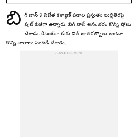
బి
గ్ బాస్ 9 విజేత కళ్యాణ్ పడాల ప్రస్తుతం బుల్లితెరపై
ఫుల్ బిజీగా ఉన్నారు. బిగ్ బాస్ అనంతరం కొన్ని షోలు
చేశాడు. రీసెంట్‌గా కుకు విత్ జాతిరత్నాలు అంటూ
కొన్ని వారాలు సందడి చేశాడు.
ADVERTISEMENT