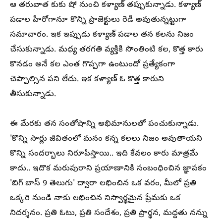
ఆ తరువాత కుకు షో నుంచి కళ్యాణ్ తప్పుకున్నాడు. కళ్యాణ్
పడాల హీరోగానూ కొన్ని ప్రాజెక్టులు రెడీ అవుతున్నట్టుగా
సమాచారం. ఇక ఇప్పుడు కళ్యాణ్ పడాల తన కలను నిజం
చేసుకున్నాడు. మధ్య తరగతి వ్యక్తికి సొంతింటి కల, కొత్త కారు
కొనడం అనే కల ఎంత గొప్పగా ఉంటుందో ప్రత్యేకంగా
చెప్పాల్సిన పని లేదు. ఇక కళ్యాణ్ ఓ కొత్త కారుని
తీసుకున్నాడు.
ఈ మేరకు తన సంతోషాన్ని అభిమానులతో పంచుకున్నాడు.
'కొన్ని సార్లు జీవితంలో మనం కన్న కలలు నిజం అవుతాయని
కొన్ని సందర్భాలు నిరూపిస్తాయి.. ఇది కేవలం కారు మాత్రమే
కాదు.. ఇదొక మరుపురాని ప్రయాణానికి సంబంధించిన జ్ఞాపకం
'బిగ్ బాస్ 9 తెలుగు' ద్వారా లభించిన ఒక వరం, మీలో ప్రతి
ఒక్కరి నుండి నాకు లభించిన నిస్వార్థమైన ప్రేమకు ఒక
నిదర్శనం. ప్రతి ఓటు, ప్రతి సందేశం, ప్రతి ప్రార్థన, మద్దతు నన్ను