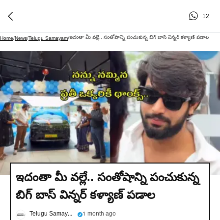
12
ఇదంతా మీ వల్లే.. సంతోషాన్ని పంచుకున్న బిగ్ బాస్ విన్నర్ కళ్యాణ్ పడాల
Home
/
News
/
Telugu Samayam
/
ఇదంతా మీ వల్లే.. సంతోషాన్ని పంచుకున్న
బిగ్ బాస్ విన్నర్ కళ్యాణ్ పడాల
Telugu Samayam
1 month ago