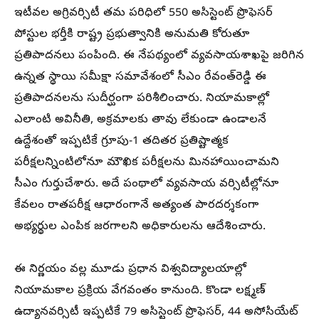
ఇటీవల అగ్రివర్సిటీ తమ పరిధిలో 550 అసిస్టెంట్‌ ప్రొఫెసర్‌
పోస్టుల భర్తీకి రాష్ట్ర ప్రభుత్వానికి అనుమతి కోరుతూ
ప్రతిపాదనలు పంపింది. ఈ నేపథ్యంలో వ్యవసాయశాఖపై జరిగిన
ఉన్నత స్థాయి సమీక్షా సమావేశంలో సీఎం రేవంత్‌రెడ్డి ఈ
ప్రతిపాదనలను సుదీర్ఘంగా పరిశీలించారు. నియామకాల్లో
ఎలాంటి అవినీతి, అక్రమాలకు తావు లేకుండా ఉండాలనే
ఉద్దేశంతో ఇప్పటికే గ్రూపు-1 తదితర ప్రతిష్టాత్మక
పరీక్షలన్నింటిలోనూ మౌఖిక పరీక్షలను మినహాయించామని
సీఎం గుర్తుచేశారు. అదే పంథాలో వ్యవసాయ వర్సిటీల్లోనూ
కేవలం రాతపరీక్ష ఆధారంగానే అత్యంత పారదర్శకంగా
అభ్యర్థుల ఎంపిక జరగాలని అధికారులను ఆదేశించారు.
ఈ నిర్ణయం వల్ల మూడు ప్రధాన విశ్వవిద్యాలయాల్లో
నియామకాల ప్రక్రియ వేగవంతం కానుంది. కొండా లక్ష్మణ్
ఉద్యానవర్సిటీ ఇప్పటికే 79 అసిస్టెంట్ ప్రొఫెసర్, 44 అసోసియేట్‌