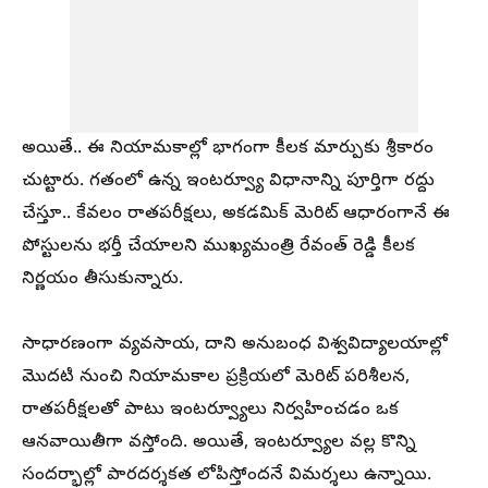
అయితే.. ఈ నియామకాల్లో భాగంగా కీలక మార్పుకు శ్రీకారం
చుట్టారు. గతంలో ఉన్న ఇంటర్వ్యూ విధానాన్ని పూర్తిగా రద్దు
చేస్తూ.. కేవలం రాతపరీక్షలు, అకడమిక్ మెరిట్ ఆధారంగానే ఈ
పోస్టులను భర్తీ చేయాలని ముఖ్యమంత్రి రేవంత్‌ రెడ్డి కీలక
నిర్ణయం తీసుకున్నారు.
సాధారణంగా వ్యవసాయ, దాని అనుబంధ విశ్వవిద్యాలయాల్లో
మొదటి నుంచి నియామకాల ప్రక్రియలో మెరిట్‌ పరిశీలన,
రాతపరీక్షలతో పాటు ఇంటర్వ్యూలు నిర్వహించడం ఒక
ఆనవాయితీగా వస్తోంది. అయితే, ఇంటర్వ్యూల వల్ల కొన్ని
సందర్భాల్లో పారదర్శకత లోపిస్తోందనే విమర్శలు ఉన్నాయి.