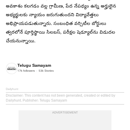
అవకాశం కలగడం వల్ల గ్రామీణ, పేద నేపథ్యం ఉన్న అర్హులైన
అభ్యర్థులకు న్యాయం జరుగుతుందని విద్యావేత్తలు
అభిప్రాయపడుతున్నారు. సంబంధిత వర్సిటీల బోర్డులు
త్వరలోనే పూర్తిస్థాయి సిలబస్, పరీక్షల షెడ్యూల్‌ను విడుదల
చేయనున్నాయి.
Telugu Samayam
17k
followers
53k
Stories
Dailyhunt
Disclaimer
: This content has not been generated, created or edited by
Dailyhunt. Publisher: Telugu Samayam
ADVERTISEMENT