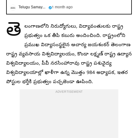
Telugu Samayam
1 month ago
తె
లంగాణలోని నిరుద్యోగులు, విద్యావంతులకు రాష్ట్ర
ప్రభుత్వం ఒక తీపి కబురు అందించింది. రాష్ట్రంలోని
ప్రముఖ విద్యాసంస్థలైన ఆచార్య జయశంకర్‌ తెలంగాణ
రాష్ట్ర వ్యవసాయ విశ్వవిద్యాలయం, కొండా లక్ష్మణ్‌ రాష్ట్ర ఉద్యాన
విశ్వవిద్యాలయం, పీవీ నరసింహారావు రాష్ట్ర పశువైద్య
విశ్వవిద్యాలయాల్లో ఖాళీగా ఉన్న మొత్తం 984 అధ్యాపక, ఇతర
పోస్టుల భర్తీకి ప్రభుత్వం పచ్చజెండా ఊపింది.
ADVERTISEMENT