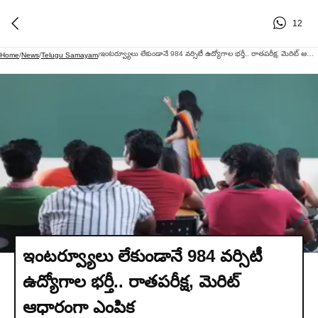
12
ఇంటర్వ్యూలు లేకుండానే 984 వర్సిటీ ఉద్యోగాల భర్తీ.. రాతపరీక్ష, మెరిట్ ఆధారంగా ఎంపిక
Home
/
News
/
Telugu Samayam
/
ఇంటర్వ్యూలు లేకుండానే 984 వర్సిటీ
ఉద్యోగాల భర్తీ.. రాతపరీక్ష, మెరిట్
ఆధారంగా ఎంపిక