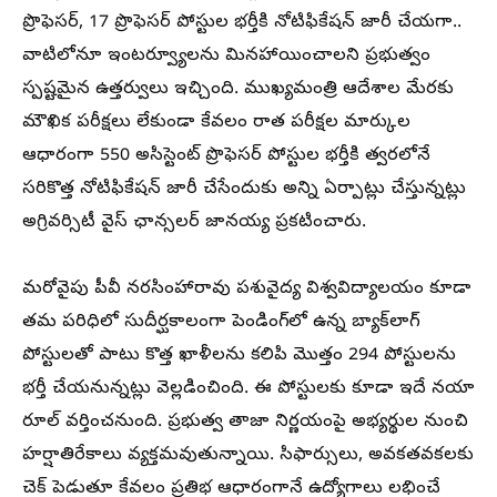
ప్రొఫెసర్‌, 17 ప్రొఫెసర్‌ పోస్టుల భర్తీకి నోటిఫికేషన్‌ జారీ చేయగా..
వాటిలోనూ ఇంటర్వ్యూలను మినహాయించాలని ప్రభుత్వం
స్పష్టమైన ఉత్తర్వులు ఇచ్చింది. ముఖ్యమంత్రి ఆదేశాల మేరకు
మౌఖిక పరీక్షలు లేకుండా కేవలం రాత పరీక్షల మార్కుల
ఆధారంగా 550 అసిస్టెంట్ ప్రొఫెసర్ పోస్టుల భర్తీకి త్వరలోనే
సరికొత్త నోటిఫికేషన్‌ జారీ చేసేందుకు అన్ని ఏర్పాట్లు చేస్తున్నట్లు
అగ్రివర్సిటీ వైస్ ఛాన్సలర్ జానయ్య ప్రకటించారు.
మరోవైపు పీవీ నరసింహారావు పశువైద్య విశ్వవిద్యాలయం కూడా
తమ పరిధిలో సుదీర్ఘకాలంగా పెండింగ్‌లో ఉన్న బ్యాక్‌లాగ్‌
పోస్టులతో పాటు కొత్త ఖాళీలను కలిపి మొత్తం 294 పోస్టులను
భర్తీ చేయనున్నట్లు వెల్లడించింది. ఈ పోస్టులకు కూడా ఇదే నయా
రూల్ వర్తించనుంది. ప్రభుత్వ తాజా నిర్ణయంపై అభ్యర్థుల నుంచి
హర్షాతిరేకాలు వ్యక్తమవుతున్నాయి. సిఫార్సులు, అవకతవకలకు
చెక్ పెడుతూ కేవలం ప్రతిభ ఆధారంగానే ఉద్యోగాలు లభించే