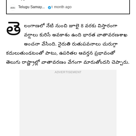
Telugu Samayam
1 month ago
తె
లంగాణలో నేటి నుంచి జూలై 8 వరకు విస్తారంగా
వర్షాలు కురిసే అవకాశం ఉంది భారత వాతావరణశాఖ
అంచనా వేసింది. నైరుతి రుతుపవనాలు చురుగ్గా
కదులుతుండటంతో పాటు, ఉపరితల ఆవర్తన ప్రభావంతో
తెలుగు రాష్ట్రాల్లో వాతావరణం వేగంగా మారుతోందని చెప్పారు.
ADVERTISEMENT