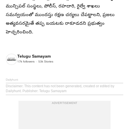
మున్సిపల్ సంస్థలు, పోలీస్, రహదారి, రైల్వే శాఖలు
సమన్వయంతో ముందస్తు రక్షణ చర్యలు చేపట్టాలని, ప్రజలు
అత్యవసరమైతే తప్ప బయటకు రాకూడదని ప్రభుత్వం
హెచ్చరించింది.
Telugu Samayam
17k
followers
53k
Stories
Dailyhunt
Disclaimer
: This content has not been generated, created or edited by
Dailyhunt. Publisher: Telugu Samayam
ADVERTISEMENT