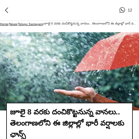
12
జూలై 8 వరకు దంచికొట్టనున్న వానలు.. తెలంగాణలోని ఈ జిల్లాల్లో భారీ వర్షాలకు ఛాన్స్
Home
/
News
/
Telugu Samayam
/
జూలై 8 వరకు దంచికొట్టనున్న వానలు..
తెలంగాణలోని ఈ జిల్లాల్లో భారీ వర్షాలకు
ఛాన్స్