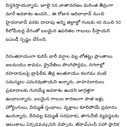
విస్తరిస్తాయన్నారు. జూలై 5న వాతావరణం మరింత తీవ్రంగా
మారే అవకాశం ఉందని... ఈ రోజున ఆదిలాబాద్ నుంచి
హైదరాబాద్ వరకు దాదాపు అన్ని జిల్లాల్లో గంటకు 40 నుంచి 50
కిలోమీటర్ల వేగంతో బలమైన ఉపరితల గాలులు వీస్తాయని
ఐఎండీ స్పష్టం చేసింది.
నిరంతరాయంగా కురిసే భారీ వర్షాల వల్ల లోతట్టు ప్రాంతాలు
జలమయం కావడం, డ్రైనేజీలు పొంగిపొర్లడం, నగరాల్లో
రహదారులపై ట్రాఫిక్‌కు తీవ్ర అంతరాయం కలగడం వంటి
సమస్యలు ఎదురవుతాయని అన్నారు. వాహనదారులు
ప్రమాదాలకు గురయ్యే అవకాశం ఉందని జాగ్రత్తగా
ఉండాలన్నారు. బలమైన గాలుల కారణంగా పాత ఇళ్లు,
హోర్డింగులు, విద్యుత్ స్తంభాలు, వృక్షాలు కూలిపోయే ప్రమాదం
ఉందన్నారు. దీనివల్ల విద్యుత్ సరఫరాకు, తాగునీటి వ్యవస్థలకు
ఆటంకాలు ఏర్పడవచ్చునని చెప్పారు. జీహెచ్‌ఎంసీ సహా స్థానిక