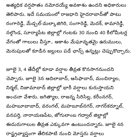
అత్యధిక వర్షపాతం నమోదయ్యే అవకాశం ఉందని అధికారులు
తెలిపారు. ఇదే సమయంలో రాజధాని హైదరాబాద్‌తో పాటు
రంగారెడ్డి, మేడ్చల్-మల్కాజిగిరి, సంగారెడ్డి, మెదక్, కామారెడ్డి,
నల్గొండ, సూర్యాపేట జిల్లాల్లో గంటకు 30 నుంచి 40 కిలోమీటర్ల
వేగంతో గాలులు వీస్తూ.. ఆకాశం మేఘావృతమై ఉరుములు,
మెరుపులతో కూడిన జల్లులు పడే ఛాన్స్ ఉన్నట్లు చెప్పుకొచ్చారు.
జూలై 3, 4 తేదీల్లో కూడా వర్షాల తీవ్రత కొనసాగనుందని
చెప్పారు. జూలై 3న ఆదిలాబాద్, ఆసిఫాబాద్, మంచిర్యాల,
నిర్మల్, నిజామాబాద్ జిల్లాల్లో భారీ వర్షాలు కురుస్తాయని
అంచనా వేశారు. జగిత్యాల, రాజన్న సిరిసిల్ల, కరీంనగర్,
మహబూబాబాద్, వరంగల్, మహబూబ్‌నగర్, నాగర్‌కర్నూల్,
వనపర్తి, నారాయణపేట, జోగులాంబ గద్వాల్ జిల్లాల్లో
ఈదురుగాలుల తీవ్రత ఎక్కువగా ఉంటుందన్నారు. జూలై 4న
రాష్ట్రవ్యాప్తంగా తేలికపాటి నుంచి మోస్తరు వర్షాలు