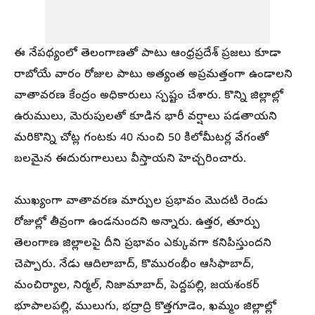
ఈ నేపథ్యంలో తెలంగాణతో పాటు ఆంధ్రప్రదేశ్ ప్రజలు కూడా
రాబోయే వారం రోజుల పాటు అత్యంత అప్రమత్తంగా ఉండాలని
వాతావరణ కేంద్రం అధికారులు స్పష్టం చేశారు. కొన్ని జిల్లాల్లో
ఉరుములు, మెరుపులతో కూడిన భారీ వర్షాలు పడతాయని
మరికొన్ని చోట్ల గంటకు 40 నుంచి 50 కిలోమీటర్ల వేగంతో
బలమైన ఈదురుగాలులు వీస్తాయని హెచ్చరించారు.
ముఖ్యంగా వాతావరణ మార్పుల ప్రభావం మొదటి రెండు
రోజుల్లో తీవ్రంగా ఉండనుందని అన్నారు. ఉత్తర, తూర్పు
తెలంగాణ జిల్లాలపై దీని ప్రభావం ఎక్కువగా కనిపిస్తుందని
చెప్పారు. నేడు ఆదిలాబాద్, కొమురంభీం ఆసిఫాబాద్,
మంచిర్యాల, నిర్మల్, నిజామాబాద్, పెద్దపల్లి, జయశంకర్
భూపాలపల్లి, ములుగు, భద్రాద్రి కొత్తగూడెం, ఖమ్మం జిల్లాల్లో