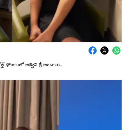
ోల్డ్ ఫోజులతో అశ్విని శ్రీ అందాలు..