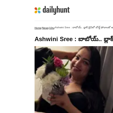
Ashwini Sree : బాబోయ్.. బ్లాక్ డ్రెస్‌లో బోల్డ్ ఫోజులతో అశ
Home
/
News
/
10tv
/
Ashwini Sree : బాబోయ్.. బ్లాక్ డ్