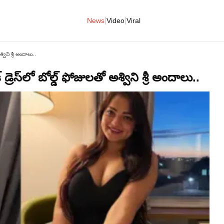
|
|
News
Video
Viral
్విని శ్రీ అందాలు..
రెస్‌లో బోల్డ్ ఫోజులతో అశ్విని శ్రీ అందాలు..