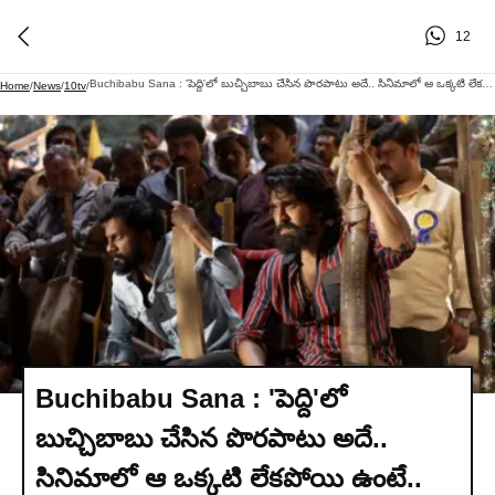
12
Buchibabu Sana : 'పెద్ది'లో బుచ్చిబాబు చేసిన పొరపాటు అదే.. సినిమాలో ఆ ఒక్కటి లేకపోయి ఉంటే..
Home
/
News
/
10tv
/
Buchibabu Sana : 'పెద్ది'లో
బుచ్చిబాబు చేసిన పొరపాటు అదే..
సినిమాలో ఆ ఒక్కటి లేకపోయి ఉంటే..