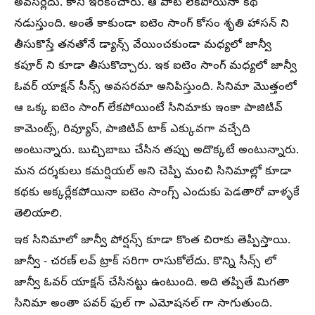
అవసర్లేదు. కానీ ఇరికించారు. ఆ పాట లేకపోయినా కథ
నడుస్తుంది. అంతే కాకుండా ఐటెం సాంగ్ కోసం శృతి హాసన్ ని
తీసుకొస్తే తనతోనే డ్యాన్స్ వేయించకుండా మధ్యలో జాన్వీ
కపూర్ ని కూడా తీసుకొచ్చారు. ఇక ఐటెం సాంగ్ మధ్యలో జాన్వీ
ఓవర్ యాక్షన్ సీన్స్ అవసరమా అనిపిస్తుంది. సినిమా మొత్తంలో
ఆ ఒక్క ఐటెం సాంగ్ లేకపోయింటే సినిమాకు ఇంకా పాజిటివ్
కామెంట్స్, రివ్యూస్, పాజిటివ్ టాక్ ఎక్కువగా వచ్చేది
అంటున్నారు. బుచ్చిబాబు చేసిన తప్పు అదొక్కటే అంటున్నారు.
మన దర్శకులు కమర్షియల్ అని చెప్పి మంచి సినిమాల్లో కూడా
కథకు అక్కర్లేకపోయినా ఐటెం సాంగ్స్ ఎందుకు పెడతారో వాళ్ళకే
తెలియాలి.
ఇక సినిమాలో జాన్వీ పోర్షన్స్ కూడా కొంత చిరాకు తెప్పిస్తాయి.
జాన్వీ - చరణ్ లవ్ ట్రాక్ సరిగా రాసుకోలేదు. కొన్ని సీన్స్ లో
జాన్వీ ఓవర్ యాక్షన్ చేసినట్టు ఉంటుంది. అది తప్పితే మిగతా
సినిమా అంతా పవర్ ఫుల్ గా ఎమోషనల్ గా సాగుతుంది.