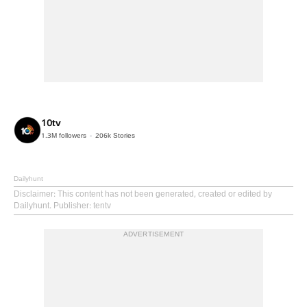
10tv
1.3M
followers
206k
Stories
Dailyhunt
Disclaimer
: This content has not been generated, created or edited by
Dailyhunt. Publisher: tentv
ADVERTISEMENT