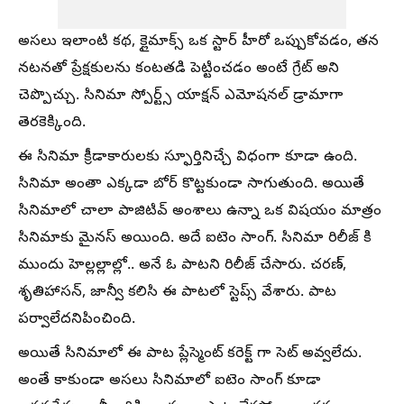
అసలు ఇలాంటి కథ, క్లైమాక్స్ ఒక స్టార్ హీరో ఒప్పుకోవడం, తన
నటనతో ప్రేక్షకులను కంటతడి పెట్టించడం అంటే గ్రేట్ అని
చెప్పొచ్చు. సినిమా స్పోర్ట్స్ యాక్షన్ ఎమోషనల్ డ్రామాగా
తెరకెక్కింది.
ఈ సినిమా క్రీడాకారులకు స్ఫూర్తినిచ్చే విధంగా కూడా ఉంది.
సినిమా అంతా ఎక్కడా బోర్ కొట్టకుండా సాగుతుంది. అయితే
సినిమాలో చాలా పాజిటివ్ అంశాలు ఉన్నా ఒక విషయం మాత్రం
సినిమాకు మైనస్ అయింది. అదే ఐటెం సాంగ్. సినిమా రిలీజ్ కి
ముందు హెల్లల్లాల్లో.. అనే ఓ పాటని రిలీజ్ చేసారు. చరణ్,
శృతిహాసన్, జాన్వీ కలిసి ఈ పాటలో స్టెప్స్ వేశారు. పాట
పర్వాలేదనిపించింది.
అయితే సినిమాలో ఈ పాట ప్లేస్మెంట్ కరెక్ట్ గా సెట్ అవ్వలేదు.
అంతే కాకుండా అసలు సినిమాలో ఐటెం సాంగ్ కూడా