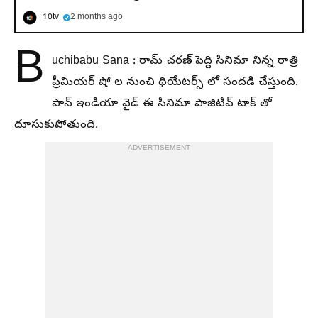
10tv
2 months ago
B
uchibabu Sana : రామ్ చరణ్ పెద్ది సినిమా నిన్న రాత్రి
ప్రీమియర్ షో ల నుంచి థియేటర్స్ లో సందడి చేస్తుంది.
పాన్ ఇండియా వైడ్ ఈ సినిమా పాజిటివ్ టాక్ తో
దూసుకుపోతుంది.
ADVERTISEMENT