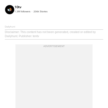
10tv
1.3M
followers
206k
Stories
Dailyhunt
Disclaimer
: This content has not been generated, created or edited by
Dailyhunt. Publisher: tentv
ADVERTISEMENT