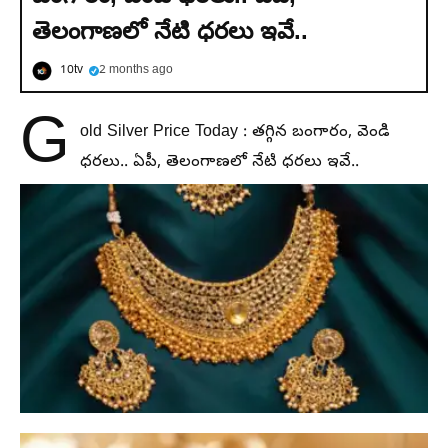
తెలంగాణలో నేటి ధరలు ఇవే..
10tv
2 months ago
G
old Silver Price Today : తగ్గిన బంగారం, వెండి
ధరలు.. ఏపీ, తెలంగాణలో నేటి ధరలు ఇవే..