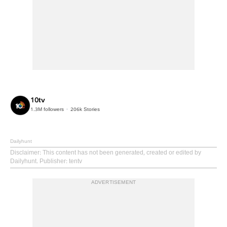
10tv
1.3M
followers
206k
Stories
Dailyhunt
Disclaimer
: This content has not been generated, created or edited by
Dailyhunt. Publisher: tentv
ADVERTISEMENT