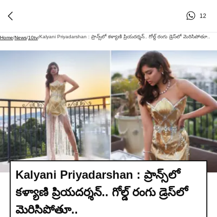
12
Kalyani Priyadarshan : ప్రాన్స్‌లో కళ్యాణి ప్రియదర్శన్.. గోల్డ్ రంగు డ్రెస్‌లో మెరిసిపోతూ..
Home
/
News
/
10tv
/
Kalyani Priyadarshan : ప్రాన్స్‌లో
కళ్యాణి ప్రియదర్శన్.. గోల్డ్ రంగు డ్రెస్‌లో
మెరిసిపోతూ..