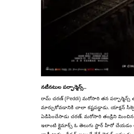
నటీనటుల పర్ఫార్మెన్స్..
రామ్ చరణ్ (Peddi) మరోసారి తన పర్ఫార్మెన్స
మార్చుకోవడానికి చాలా కష్టపడ్డాడు. యాక్షన్ సీక
ఏడిపించేసాడు చరణ్. మరోసారి తండ్రిని మిం
ఇలాంటి క్లైమాక్స్ ఓ తెలుగు స్టార్ హీరో చేయడం