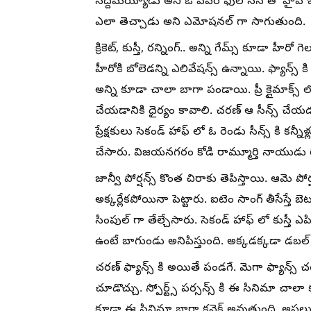
సిద్దమయ్యాడు అని ఓ పవర్ ఫుల్ సీన్ తో హైప్ ఇస్
ఎలా తెచ్చాడు అని ఎమోషనల్ గా సాగుతుంది.
క్రికెట్, కుస్తీ, రన్నింగ్.. అన్ని గేమ్స్ కూడా హీ
హీరోకి బోలెడన్ని ఎలివేషన్స్ ఉన్నాయి. ఫ్యాన్
అన్ని కూడా చాలా బాగా పండాయి. ప్రీ క్లైమాక్స్ లో
చేయడానికి ధైర్యం కావాలి. చరణ్ ఆ సీన్స్ చ
ప్రేక్షకులు సెకండ్ హాఫ్ లో ఓ రెండు సీన్స్ కి కన్నీ
చేసారు. విజయనగరం కోడి రామ్మూర్తి నాయుడు ర
జాన్వీ పోర్షన్స్ కొంత చిరాకు తెపిస్తాయి. ఆమె పో
అక్కర్లేకపోయినా పెట్టారు. ఐటెం సాంగ్ తీసేస్తే బెట
సింపుల్ గా తేల్చేసారు. సెకండ్ హాఫ్ లో కుస్తీ 
ఉంటే బాగుండు అనిపిస్తుంది. అక్కడక్కడా డబల్ మ
చరణ్ ఫ్యాన్స్ కి అయితే పండగే. మెగా ఫ్యాన్స్
చూడొచ్చు. స్పోర్ట్స్ పర్సన్స్ కి ఈ సినిమా చాలా కనెక్
కూడా ఈ సినిమా బాగా కనెక్ట్ అవుతుంది. అస