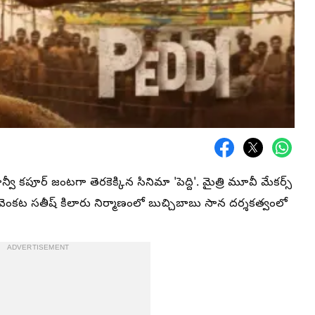
్వీ కపూర్ జంటగా తెరకెక్కిన సినిమా 'పెద్ది'. మైత్రి మూవీ మేకర్స్
 వెంకట సతీష్ కిలారు నిర్మాణంలో బుచ్చిబాబు సాన దర్శకత్వంలో
ADVERTISEMENT