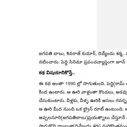
జగపతి బాబు, శివరాజ్ కుమార్, దివ్యేందు శర్మ.. 
నటించారు. పెద్ది సినిమా ప్రపంచవ్యాప్తంగా జూన్
కథ విషయానికొస్తే..
ఈ కథ అంతా 1990 ల్లో సాగుతుంది. పెద్ది(ర
కింద ఉంటారు. ఆ ఊరి వాళ్లంతా కొండలు, అడవుల
చేసుకుంటారు. వీళ్లకు, వీళ్ళ ఊరికి అసలు గవర్
ఆ ఊరి మీద నుంచి ఒక ట్రైన్ రూట్ ఉంటుంది. 
అప్పలసూరి(జగపతిబాబు)ప్రయత్నాలు చేస్తూనే ఉంట
పాడుకొని రాంబుజ్జి(దివ్యేందు శర్మ) మరికొంతమంద