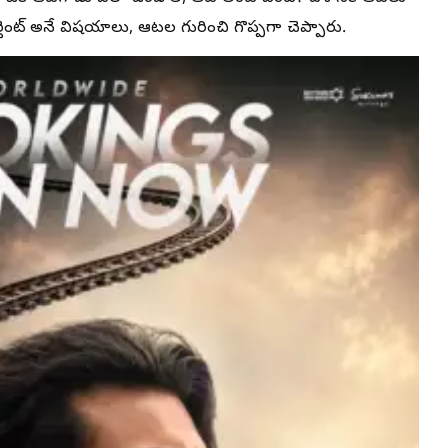
ెంట్ అనే విషయాలు, ఆటల గురించి గొప్పగా చెప్పారు.