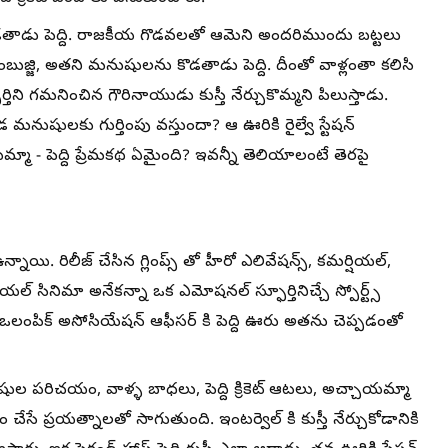
డతాడు పెద్ది. రాజకీయ గొడవలతో ఆమెని అందరిముందు బట్టలు
బుజ్జి, అతని మనుషులను కొడతాడు పెద్ది. దీంతో వాళ్లంతా కలిసి
స్ఫూర్తిని గమనించిన గౌరినాయుడు కుస్తీ నేర్చుకొమ్మని పిలుస్తాడు.
క్కడ మనుషులకు గుర్తింపు వస్తుందా? ఆ ఊరికి రైల్వే స్టేషన్
మ్మా - పెద్ది ప్రేమకథ ఏమైంది? ఇవన్నీ తెలియాలంటే తెరపై
ాయి. రిలీజ్ చేసిన గ్లింప్స్ తో హీరో ఎలివేషన్స్, కమర్షియల్,
ియల్ సినిమా అనేకన్నా ఒక ఎమోషనల్ స్ఫూర్తినిచ్చే స్పోర్ట్స్
 ఒలంపిక్ అసోసియేషన్ ఆఫీసర్ కి పెద్ది ఊరు అతను చెప్పడంతో
షుల పరిచయం, వాళ్ళ బాధలు, పెద్ది క్రికెట్ ఆటలు, అచ్చాయమ్మా
చేసే ప్రయత్నాలతో సాగుతుంది. ఇంటర్వెల్ కి కుస్తీ నేర్చుకోడానికి