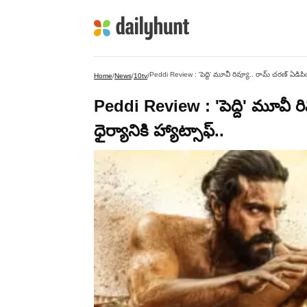
Peddi Review : 'పెద్ది' మూవీ రివ్యూ.. రామ్ చరణ్ ఏడిపించ
Home
/
News
/
10tv
/
Peddi Review : 'పెద్ది' మూవీ ర
ధైర్యానికి హ్యాట్సాఫ్..