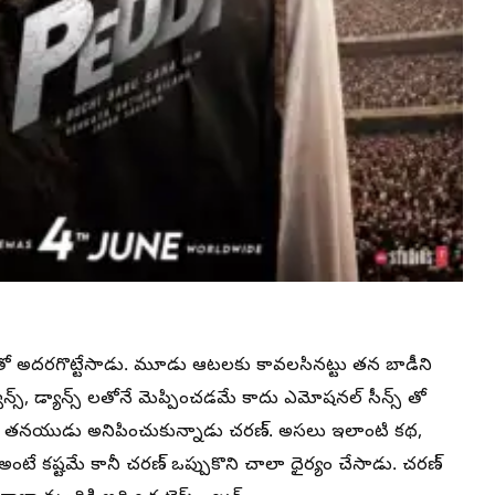
్ తో అదరగొట్టేసాడు. మూడు ఆటలకు కావలసినట్టు తన బాడీని
్వెన్స్, డ్యాన్స్ లతోనే మెప్పించడమే కాదు ఎమోషనల్ సీన్స్ తో
చిన తనయుడు అనిపించుకున్నాడు చరణ్. అసలు ఇలాంటి కథ,
 అంటే కష్టమే కానీ చరణ్ ఒప్పుకొని చాలా ధైర్యం చేసాడు. చరణ్