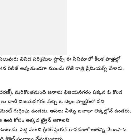
పలువురు వివిధ పరిశ్రమల స్టార్స్ ఈ సినిమాలో కీలక పాత్రల్లో
 4న రిలీజ్ అవుతుండగా ముందు రోజే రాత్రి ప్రీమియర్స్ వేశారు.
ామ్ చరణ్), మరికొంతమంది జనాలు విజయనగరం పక్కన ఓ కొండ
ు దాటి విజయనగరం వచ్చి ఓ బెల్లం ఫ్యాక్టరీలో పని
నమెంట్ గుర్తింపు ఉండదు. అసలు వీళ్ళు జనాభా లెక్కల్లోనే ఉండరు.
ఆ ఊరి కోసం అక్కడ ట్రైన్ ఆగాలని
ాడు. పెద్ది మంచి క్రికెట్ ప్లేయర్ కావడంతో అతన్ని వేలంపాట
ి క్రికెట్ పందాలు వేసుకుంటారు.