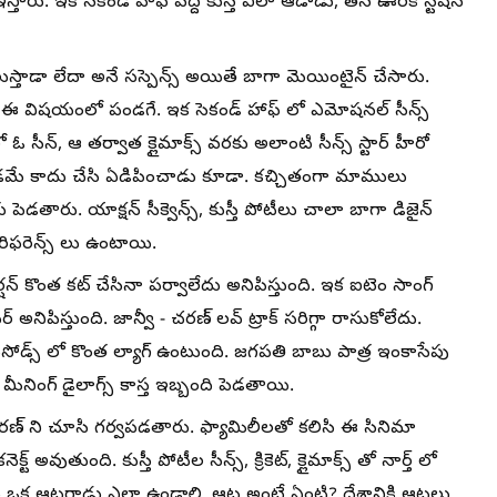
తారు. ఇక సెకండ్ హాఫ్ పెద్ది కుస్తీ ఎలా ఆడాడు, తన ఊరికి స్టేషన్
రో గెలుస్తాడా లేదా అనే సస్పెన్స్ అయితే బాగా మెయింటైన్ చేసారు.
స్ కి ఈ విషయంలో పండగే. ఇక సెకండ్ హాఫ్ లో ఎమోషనల్ సీన్స్
 ఓ సీన్, ఆ తర్వాత క్లైమాక్స్ వరకు అలాంటి సీన్స్ స్టార్ హీరో
ేయడమే కాదు చేసి ఏడిపించాడు కూడా. కచ్చితంగా మాములు
ళ్లు పెడతారు. యాక్షన్ సీక్వెన్స్, కుస్తీ పోటీలు చాలా బాగా డిజైన్
ిఫరెన్స్ లు ఉంటాయి.
ర్షన్ కొంత కట్ చేసినా పర్వాలేదు అనిపిస్తుంది. ఇక ఐటెం సాంగ్
ర్ అనిపిస్తుంది. జాన్వీ - చరణ్ లవ్ ట్రాక్ సరిగ్గా రాసుకోలేదు.
ఎపిసోడ్స్ లో కొంత ల్యాగ్ ఉంటుంది. జగపతి బాబు పాత్ర ఇంకాసేపు
ీనింగ్ డైలాగ్స్ కాస్త ఇబ్బంది పెడతాయి.
 చరణ్ ని చూసి గర్వపడతారు. ఫ్యామిలీలతో కలిసి ఈ సినిమా
ట్ అవుతుంది. కుస్తీ పోటీల సీన్స్, క్రికెట్, క్లైమాక్స్ తో నార్త్ లో
లు ఒక ఆటగాడు ఎలా ఉండాలి, ఆట అంటే ఏంటి? దేశానికి ఆటలు