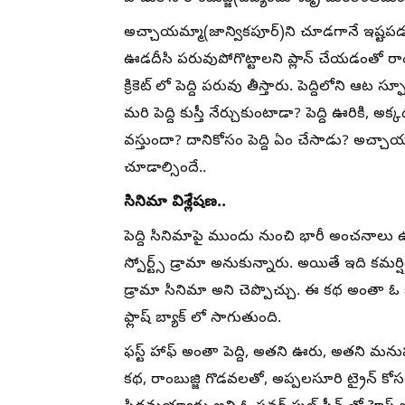
అచ్చాయమ్మా(జాన్వికపూర్)ని చూడగానే ఇష్టప
ఊడదీసి పరువుపోగొట్టాలని ప్లాన్ చేయడంతో రాం
క్రికెట్ లో పెద్ది పరువు తీస్తారు. పెద్దిలోని ఆట 
మరి పెద్ది కుస్తీ నేర్చుకుంటాడా? పెద్ది ఊరికి, అ
వస్తుందా? దానికోసం పెద్ది ఏం చేసాడు? అచ్చాయ
చూడాల్సిందే..
సినిమా విశ్లేషణ..
పెద్ది సినిమాపై ముందు నుంచి భారీ అంచనాలు ఉన్న
స్పోర్ట్స్ డ్రామా అనుకున్నారు. అయితే ఇది కమర్ష
డ్రామా సినిమా అని చెప్పొచ్చు. ఈ కథ అంతా ఓ
ఫ్లాష్ బ్యాక్ లో సాగుతుంది.
ఫస్ట్ హాఫ్ అంతా పెద్ది, అతని ఊరు, అతని మను
కథ, రాంబుజ్జి గొడవలతో, అప్పలసూరి ట్రైన్ కోసం 