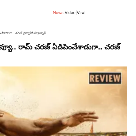
|
|
News
Video
Viral
ేశాడుగా.. చరణ్ ధైర్యానికి హ్యాట్సాఫ్..
ివ్యూ.. రామ్ చరణ్ ఏడిపించేశాడుగా.. చరణ్