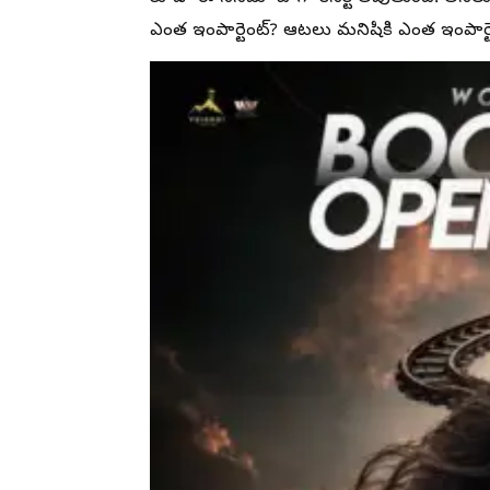
ఎంత ఇంపార్టెంట్? ఆటలు మనిషికి ఎంత ఇంపార్ట