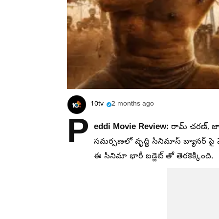
10tv
2 months ago
P
eddi Movie Review:
రామ్ చరణ్, జాన
సమర్పణలో వృద్ధి సినిమాస్ బ్యానర్ పై
ఈ సినిమా భారీ బడ్జెట్ తో తెరకెక్కింది.