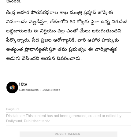
చేసింది.
కేంద్ర ఆహార పౌరసరఫరాల శాఖ మంత్రి ప్రహ్లాద్ జోషి ఈ
వివరాలను వెల్లడిస్తూ, దేశంలోని 80 కోట్లకు పైగా ఉన్న నిరుపేద
లబ్ధిదారులకు ఈ నిర్ణయం వల్ల ఎంతో మేలు జరుగుతుందని
పేర్కొన్నారు. పేద ప్రజల ఆరోగ్యానికి, వారి ఆహార హక్కుకు
అత్యంత ప్రాధాన్యతనిస్తూ తమ ప్రభుత్వం ఈ చారిత్రాత్మక
అడుగు వేసిందని ఆయన వివరించారు.
10tv
1.3M
followers
206k
Stories
Dailyhunt
Disclaimer
: This content has not been generated, created or edited by
Dailyhunt. Publisher: tentv
ADVERTISEMENT