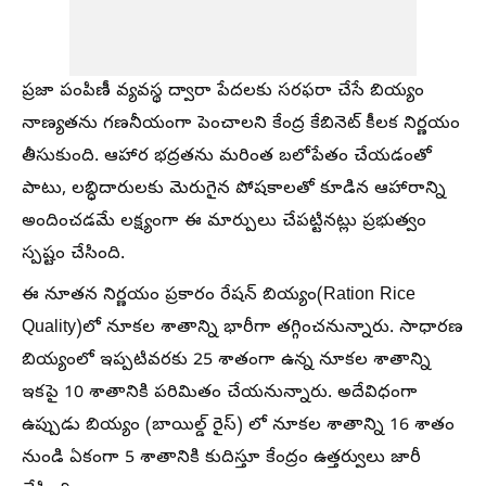
ప్రజా పంపిణీ వ్యవస్థ ద్వారా పేదలకు సరఫరా చేసే బియ్యం
నాణ్యతను గణనీయంగా పెంచాలని కేంద్ర కేబినెట్ కీలక నిర్ణయం
తీసుకుంది. ఆహార భద్రతను మరింత బలోపేతం చేయడంతో
పాటు, లబ్ధిదారులకు మెరుగైన పోషకాలతో కూడిన ఆహారాన్ని
అందించడమే లక్ష్యంగా ఈ మార్పులు చేపట్టినట్లు ప్రభుత్వం
స్పష్టం చేసింది.
ఈ నూతన నిర్ణయం ప్రకారం రేషన్ బియ్యం(Ration Rice
Quality)లో నూకల శాతాన్ని భారీగా తగ్గించనున్నారు. సాధారణ
బియ్యంలో ఇప్పటివరకు 25 శాతంగా ఉన్న నూకల శాతాన్ని
ఇకపై 10 శాతానికి పరిమితం చేయనున్నారు. అదేవిధంగా
ఉప్పుడు బియ్యం (బాయిల్డ్ రైస్) లో నూకల శాతాన్ని 16 శాతం
నుండి ఏకంగా 5 శాతానికి కుదిస్తూ కేంద్రం ఉత్తర్వులు జారీ