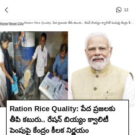
12
Ration Rice Quality: పేద ప్రజలకు తీపి కబురు.. రేషన్‌ బియ్యం క్వాలిటీ పెంపుపై కేంద్రం కీలక నిర్ణయం
Home
/
News
/
10tv
/
Ration Rice Quality: పేద ప్రజలకు
తీపి కబురు.. రేషన్‌ బియ్యం క్వాలిటీ
పెంపుపై కేంద్రం కీలక నిర్ణయం