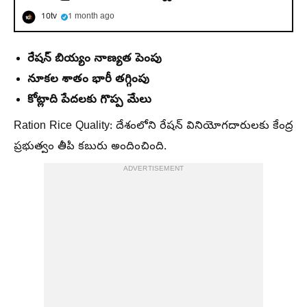
10tv
1 month ago
రేషన్ బియ్యం నాణ్యత పెంపు
నూకల శాతం భారీ తగ్గింపు
కోట్లాది పేదలకు గొప్ప మేలు
Ration Rice Quality: దేశంలోని రేషన్ వినియోగదారులకు కేంద్ర
ప్రభుత్వం తీపి కబురు అందించింది.
ADVERTISEMENT